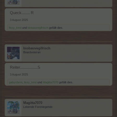
Queck........ R
3 August 2025
lissy_kind
und
biobauvegifrisch
gefällt dies.
biobauvegifrisch
Boardveteran
Reiter.................S
3 August 2025
gabysfarm
,
lissy_kind
und
Magitta7070
gefällt dies.
Magitta7070
Lebende Forenlegende