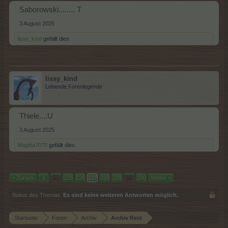
Saborowski........ T
3 August 2025
lissy_kind
gefällt dies.
lissy_kind
Lebende Forenlegende
Thiele....U
3 August 2025
Magitta7070
gefällt dies.
< Zurück
1
←
225
226
227
228
229
→
250
Weiter >
Status des Themas:
Es sind keine weiteren Antworten möglich.
Startseite
Foren
Archiv
Archiv Rest