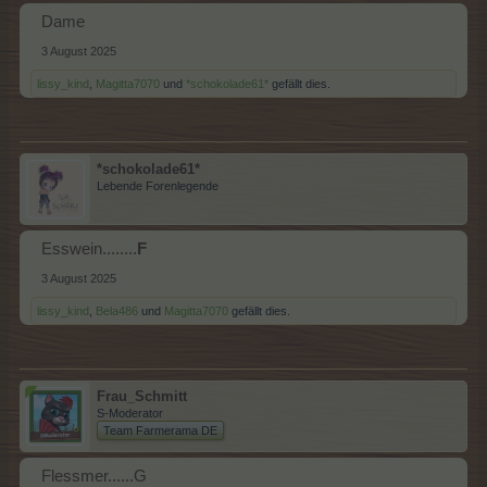
Dame
3 August 2025
lissy_kind
,
Magitta7070
und
*schokolade61*
gefällt dies.
*schokolade61*
Lebende Forenlegende
Esswein........
F
3 August 2025
lissy_kind
,
Bela486
und
Magitta7070
gefällt dies.
Frau_Schmitt
S-Moderator
Team Farmerama DE
Flessmer......G