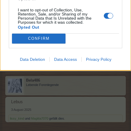
I want to opt-out of Collection, Use,
Retention, Sale, and/or Sharing of my
Personal Data that Is Unrelated with the
Magitta7070
Purposes for which it was collected.
Lebende Forenlegende
Opted Out
CONFIRM
Keller...... L
3 August 2025
lissy_kind
und
Bela486
gefällt dies.
Data Deletion
Data Access
Privacy Policy
Bela486
Lebende Forenlegende
Lebus
3 August 2025
lissy_kind
und
Magitta7070
gefällt dies.