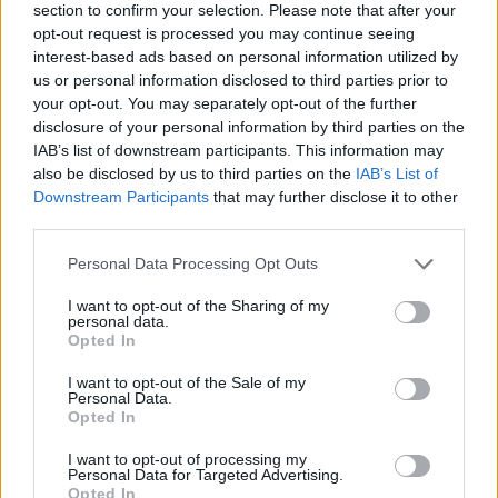
section to confirm your selection. Please note that after your
lissy_kind
und
Magitta7070
gefällt dies.
opt-out request is processed you may continue seeing
interest-based ads based on personal information utilized by
us or personal information disclosed to third parties prior to
your opt-out. You may separately opt-out of the further
Magitta7070
Lebende Forenlegende
disclosure of your personal information by third parties on the
IAB’s list of downstream participants. This information may
also be disclosed by us to third parties on the
IAB’s List of
Ilmert....... J
Downstream Participants
that may further disclose it to other
third parties.
3 August 2025
lissy_kind
und
Bela486
gefällt dies.
Personal Data Processing Opt Outs
I want to opt-out of the Sharing of my
personal data.
Bela486
Opted In
Lebende Forenlegende
I want to opt-out of the Sale of my
Personal Data.
Opted In
Jungrichter
3 August 2025
I want to opt-out of processing my
Personal Data for Targeted Advertising.
lissy_kind
und
Magitta7070
gefällt dies.
Opted In