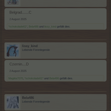
Belgrad.......C
2 August 2025
*schokolade61*
,
Bela486
und
lissy_kind
gefällt dies.
lissy_kind
Lebende Forenlegende
Czernin....D
2 August 2025
Magitta7070
,
*schokolade61*
und
Bela486
gefällt dies.
Bela486
Lebende Forenlegende