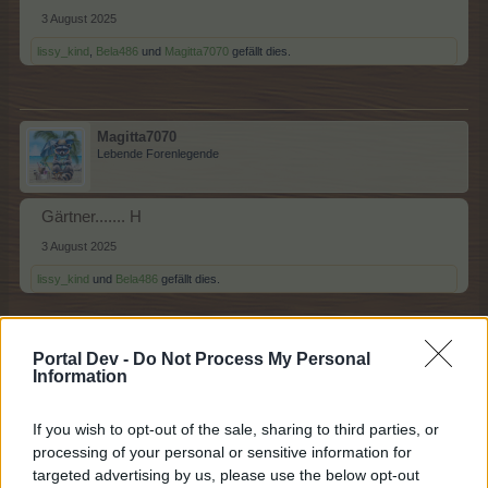
3 August 2025
lissy_kind
,
Bela486
und
Magitta7070
gefällt dies.
Magitta7070
Lebende Forenlegende
Gärtner....... H
3 August 2025
lissy_kind
und
Bela486
gefällt dies.
Portal Dev -
Do Not Process My Personal
Bela486
Information
Lebende Forenlegende
If you wish to opt-out of the sale, sharing to third parties, or
Heinze
processing of your personal or sensitive information for
targeted advertising by us, please use the below opt-out
3 August 2025