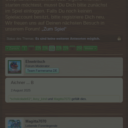
starten möchtest, musst Du Dich bitte zunächst
im Spiel einloggen. Falls Du noch keinen
Spielaccount besitzt, bitte registriere Dich neu.
Wir freuen uns auf Deinen nächsten Besuch in
unserem Forum!
„Zum Spiel“
Status des Themas:
Es sind keine weiteren Antworten möglich.
< Zurück
1
←
225
226
227
228
229
→
250
Weiter >
Elwetritsch
Forum Moderator
Team Farmerama DE
Aichner ... B
2 August 2025
*schokolade61*
,
lissy_kind
und
Magitta7070
gefällt dies.
Magitta7070
Lebende Forenlegende