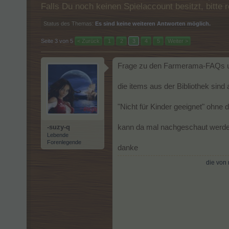
Falls Du noch keinen Spielaccount besitzt, bitt
Status des Themas:
Es sind keine weiteren Antworten möglich.
Seite 3 von 5
< Zurück
1
2
3
4
5
Weiter >
Frage zu den Farmerama-FAQs u
die items aus der Bibliothek sind a
"Nicht für Kinder geeignet" ohne 
-suzy-q
kann da mal nachgeschaut werd
Lebende
Forenlegende
danke
die von 