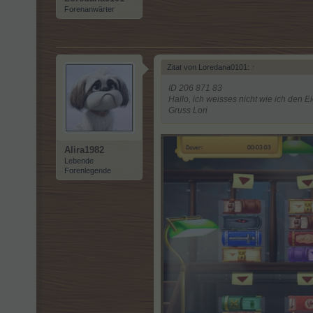
Forenanwärter
Zitat von Loredana0101:
↑
ID 206 871 83
Hallo, ich weisses nicht wie ich den E
Gruss Lori
Alira1982
Lebende
Forenlegende