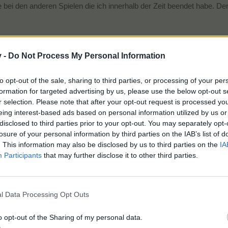
e bei den anderen Spielen die ich innerhalb der Zeit beendet habe. Der 
v -
Do Not Process My Personal Information
n Support geschrieben!
to opt-out of the sale, sharing to third parties, or processing of your per
formation for targeted advertising by us, please use the below opt-out s
r selection. Please note that after your opt-out request is processed y
eing interest-based ads based on personal information utilized by us or
disclosed to third parties prior to your opt-out. You may separately opt-
losure of your personal information by third parties on the IAB’s list of
h noch 13 Spiele habe und nicht weiterspielen kann, obwohl ich Spiel 61 niemals
i den anderen Spielen die ich innerhalb der Zeit beendet habe. Der Button bei Spiel 
. This information may also be disclosed by us to third parties on the
IA
Participants
that may further disclose it to other third parties.
l Data Processing Opt Outs
o opt-out of the Sharing of my personal data.