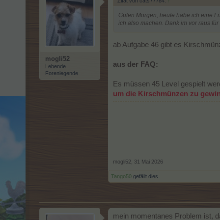
Zitat von cats77784:
↑
Guten Morgen, heute habe ich eine Fr
ich also machen. Dank im vor raus für
ab Aufgabe 46 gibt es Kirschmünz
mogli52
aus der FAQ:
Lebende
Forenlegende
Es müssen 45 Level gespielt werd
um die Kirschmünzen zu gewi
mogli52
,
31 Mai 2026
Tango50
gefällt dies.
mein momentanes Problem ist, das