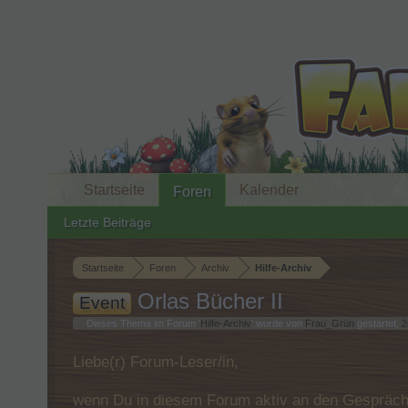
Startseite
Kalender
Foren
Letzte Beiträge
Startseite
Foren
Archiv
Hilfe-Archiv
Orlas Bücher II
Event
Dieses Thema im Forum '
Hilfe-Archiv
' wurde von
Frau_Grün
gestartet,
2
Liebe(r) Forum-Leser/in,
wenn Du in diesem Forum aktiv an den Gespräche