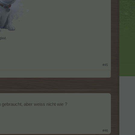
isst.
#45
h gebraucht, aber weiss nicht wie ?
#46