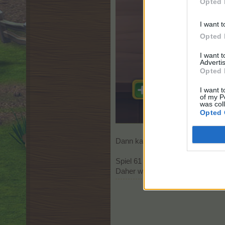
Opted 
I want t
Opted 
I want 
Advertis
Opted 
I want t
of my P
was col
Opted 
Dann kann man das Spiel starten
Spiel 61 kann man so oft spiele
Daher wird der Kreis wohl auch ni