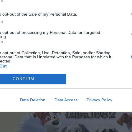
In
o opt-out of the Sale of my Personal Data.
In
to opt-out of processing my Personal Data for Targeted
ing.
In
o opt-out of Collection, Use, Retention, Sale, and/or Sharing
ersonal Data that Is Unrelated with the Purposes for which it
lected.
Out
? also meinst du den kleinen Kreis unter der F
CONFIRM
n, wie man möchte. Vorausgesetzt man hat Bankierslampen.
Data Deletion
Data Access
Privacy Policy
cht gelb.