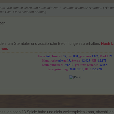
age. Wie komme ich zu den Kirschmünzen ?. Ich habe schon 32 Aufgaben ( Bücher 
 die Hilfe. Einen schönen Sonntag
en...
en, um Sterntaler und zusätzliche Belohnungen zu erhalten.
Nach Le
nnen.
Farm
262,
Insel
alt
27,
neu
800,
ganz neu
1327
,
Markt
09
Handwerke
alle
auf
5,
Sterne
-42.025-
GB
-12.175-
Baumpunktzahl
-30.310-
genutzte Bananen
-8.053-
Farmgründung:
30.08.2010,
ID:
10533094
s ich noch 13 Spiele habe und nicht weiterspielen kann, obwohl ich