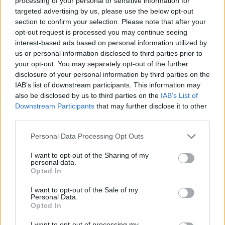
processing of your personal or sensitive information for
wenn Du in diesem Forum aktiv an den
targeted advertising by us, please use the below opt-out
Gesprächen teilnehmen oder eigene Themen
section to confirm your selection. Please note that after your
starten möchtest, musst Du Dich bitte zunächst
opt-out request is processed you may continue seeing
im Spiel einloggen. Falls Du noch keinen
interest-based ads based on personal information utilized by
Spielaccount besitzt, bitte registriere Dich neu.
us or personal information disclosed to third parties prior to
Wir freuen uns auf Deinen nächsten Besuch in
your opt-out. You may separately opt-out of the further
unserem Forum!
„Zum Spiel“
disclosure of your personal information by third parties on the
Status des Themas:
Es sind keine weiteren Antworten möglich.
IAB’s list of downstream participants. This information may
also be disclosed by us to third parties on the
IAB’s List of
Downstream Participants
that may further disclose it to other
FarmersWeisheit
third parties.
Board Administrator
Team Farmerama DE
Personal Data Processing Opt Outs
Hallo Farmer,
I want to opt-out of the Sharing of my
personal data.
aktuell haben einige das Problem beim Event, das der
Opted In
Fortschritt nicht gezählt wird.
I want to opt-out of the Sale of my
Personal Data.
Den Entwicklern ist das Problem bekannt und sie
Opted In
arbeiten an einer Lösung.
I want to opt-out of processing my