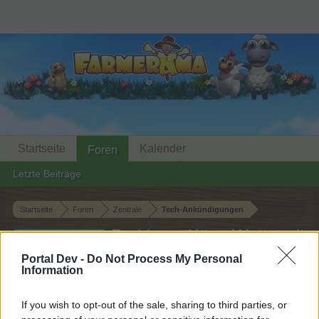
Startseite
Kalender
Foren
Letzte Beiträge
Startseite
Foren
Zentrale
Tech-Ankündigungen
Probleme Käse-Wettstreit
Weitergeleitet
II
Portal Dev -
Do Not Process My Personal
Information
Liebe(r) Forum-Leser/in,
If you wish to opt-out of the sale, sharing to third parties, or