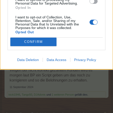
Euer FARMERAMA - Team
Personal Data for Targeted Advertising.
Opted In
11 September 2024
I want to opt-out of Collection, Use,
DJAdonis
und
Frankenpower
gefällt dies.
Retention, Sale, and/or Sharing of my
Personal Data that Is Unrelated with the
Purposes for which it was collected.
Opted Out
FarmersWeisheit
Board Administrator
CONFIRM
Team Farmerama DE
Inzwischen wurde das Problem gelöst. Einzahlungen
Data Deletion
Data Access
Privacy Policy
werden nun wieder richtig gezählt.
Wegen der nicht korrekt gezählten Runden wird es
morgen laut BP ein Script geben um das noch zu
korrigieren und so die Belohnungen zu erhalten.
11 September 2024
kicki1946
,
Tango50
,
DJAdonis
und
1 weiteren Person
gefällt dies.