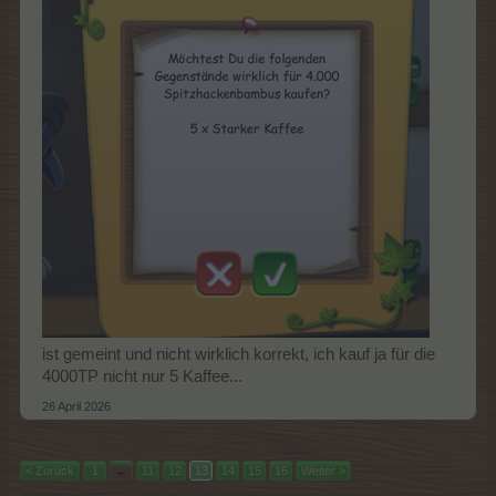
ist gemeint und nicht wirklich korrekt, ich kauf ja für die
4000TP nicht nur 5 Kaffee...
26 April 2026
< Zurück
1
←
11
12
13
14
15
16
Weiter >