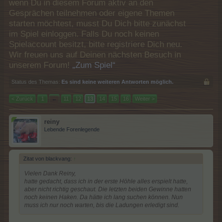
wenn Du in diesem Forum aktiv an den
Gesprächen teilnehmen oder eigene Themen
starten möchtest, musst Du Dich bitte zunächst
im Spiel einloggen. Falls Du noch keinen
Spielaccount besitzt, bitte registriere Dich neu.
Wir freuen uns auf Deinen nächsten Besuch in
unserem Forum!
„Zum Spiel“
Status des Themas:
Es sind keine weiteren Antworten möglich.
< Zurück
1
←
11
12
13
14
15
16
Weiter >
reiny
Lebende Forenlegende
Zitat von blackvang:
↑
Vielen Dank Reiny,
hatte gedacht, dass ich in der erste Höhle alles erspielt hatte,
aber nicht richtig geschaut. Die letzten beiden Gewinne hatten
noch keinen Haken. Da hätte ich lang suchen können. Nun
muss ich nur noch warten, bis die Ladungen erledigt sind.