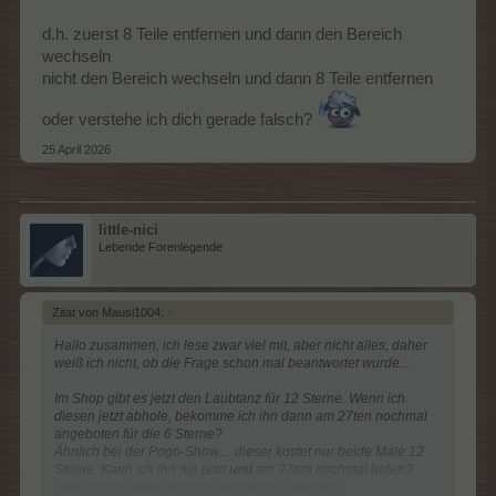
d.h. zuerst 8 Teile entfernen und dann den Bereich
wechseln
nicht den Bereich wechseln und dann 8 Teile entfernen
oder verstehe ich dich gerade falsch?
25 April 2026
little-nici
Lebende Forenlegende
Zitat von Mausi1004:
↑
Hallo zusammen, ich lese zwar viel mit, aber nicht alles, daher
weiß ich nicht, ob die Frage schon mal beantwortet wurde...
Im Shop gibt es jetzt den Laubtanz für 12 Sterne. Wenn ich
diesen jetzt abhole, bekomme ich ihn dann am 27ten nochmal
angeboten für die 6 Sterne?
Ähnlich bei der Pogo-Show.... dieser kostet nur beide Male 12
Sterne. Kann ich ihn mir jetzt
und
am 27ten nochmal holen?
Oder gibt es beide Item nur einmalig zu kaufen?