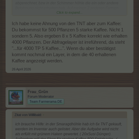
abgerechnet, bzw in der Schimmer höhle die ein oder andere
Belohnung nicht erhalten hab. Auf meinen 2 anderen Farmen
Click to expand...
hab ich auch den Verdacht, aus Zeit und Konzentrationsmangel
konnte ich nicht nachprüfen.
Vielen Dank für euer offenes Ohr und schönen Sonntag noch.
Ich habe keine Ahnung von den TNT aber zum Kaffee:
Willlibald 52480037
Du bekommst für 500 Pflanzen 5 starke Kaffee. Nicht 1
sondern 5. Also ergeben 8 x 5 Kaffee korrekt wie erhalten
4000 Pflanzen. Der Abfragelayer ist irreführend, da steht
"...für 4000 TP 5 Kaffee...". Wenn du aber bestätigst
kommt nochmal ein Layer, in dem die 40 erhaltenen
Kaffee angezeigt werden.
26 April 2026
Frau_Grün
Forum Moderator
Team Farmerama DE
Zitat von Willlibald:
↑
ich brauche Hilfe: in der Smaragdhöhle hab ich 6x TNT gekauft,
werden im Inventar auch gelistet. Aber die Aufgabe wird nicht
als erfüllt mit grünem Haken gewertet. ( 20xSusi Dünger).
Außerdem will der Shop für starken Kaffee 800 Spitzhacke...(