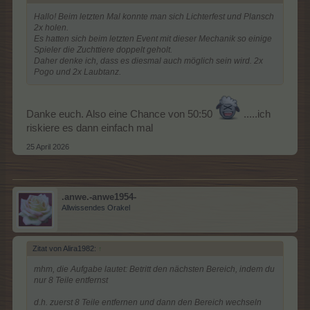
Hallo! Beim letzten Mal konnte man sich Lichterfest und Plansch
2x holen.
Es hatten sich beim letzten Event mit dieser Mechanik so einige
Spieler die Zuchttiere doppelt geholt.
Daher denke ich, dass es diesmal auch möglich sein wird. 2x
Pogo und 2x Laubtanz.
Danke euch. Also eine Chance von 50:50
.....ich
riskiere es dann einfach mal
25 April 2026
.anwe.-anwe1954-
Allwissendes Orakel
Zitat von Alira1982:
↑
mhm, die Aufgabe lautet: Betritt den nächsten Bereich, indem du
nur 8 Teile entfernst
d.h. zuerst 8 Teile entfernen und dann den Bereich wechseln