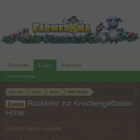
Startseite
Kalender
Foren
Letzte Beiträge
Startseite
Foren
Archiv
Hilfe-Archiv
Rückkehr zur Knochengeflüster-
Event
Höhle
Liebe(r) Forum-Leser/in,