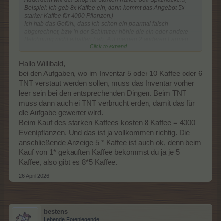
Beispiel: ich geb 8x Kaffee ein, dann kommt das Angebot 5x
starker Kaffee für 4000 Pflanzen.)
Ich hab das Gefühl, dass ich schon ein paarmal falsch
abgerechnet, bzw in der Schimmer höhle die ein oder andere
Belohnung nicht erhalten hab. Auf meinen 2 anderen Farmen
Click to expand...
hab ich auch den Verdacht, aus Zeit und Konzentrationsmangel
konnte ich nicht nachprüfen.
Vielen Dank für euer offenes Ohr und schönen Sonntag noch.
Hallo Willibald,
Willlibald 52480037
bei den Aufgaben, wo im Inventar 5 oder 10 Kaffee oder 6
TNT verstaut werden sollen, muss das Inventar vorher
leer sein bei den entsprechenden Dingen. Beim TNT
muss dann auch ei TNT verbrucht erden, damit das für
die Aufgabe gewertet wird.
Beim Kauf des starken Kaffees kosten 8 Kaffee = 4000
Eventpflanzen. Und das ist ja vollkommen richtig. Die
anschließende Anzeige 5 * Kaffee ist auch ok, denn beim
Kauf von 1* gekauften Kaffee bekommst du ja je 5
Kaffee, also gibt es 8*5 Kaffee.
26 April 2026
bestens
Lebende Forenlegende