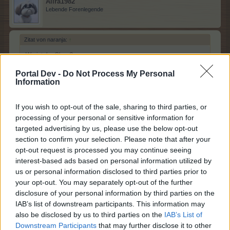
Alira1982
Lebende Forenlegende
Zitat von naranja:
↑
Wo ist der Shop?
Portal Dev -
Do Not Process My Personal
genau da wo
Information
Zitat von naranja:
↑
If you wish to opt-out of the sale, sharing to third parties, or
mir wird nur Pogo und Lichterfest angezeigt!
processing of your personal or sensitive information for
targeted advertising by us, please use the below opt-out
du jene findest - die Angebote wechseln - Auflistung was
section to confirm your selection. Please note that after your
wann bis wann angeboten wird findest du in der FAQ
opt-out request is processed you may continue seeing
interest-based ads based on personal information utilized by
us or personal information disclosed to third parties prior to
Lichterfest = Laubtanz (+)
your opt-out. You may separately opt-out of the further
26 April 2026
disclosure of your personal information by third parties on the
IAB’s list of downstream participants. This information may
also be disclosed by us to third parties on the
IAB’s List of
Micky1960
Downstream Participants
that may further disclose it to other