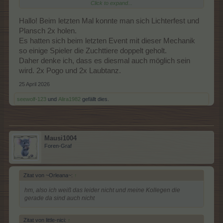
Click to expand...
Hallo! Beim letzten Mal konnte man sich Lichterfest und
Danke schonmal
Plansch 2x holen.
Es hatten sich beim letzten Event mit dieser Mechanik
so einige Spieler die Zuchttiere doppelt geholt.
Daher denke ich, dass es diesmal auch möglich sein
wird. 2x Pogo und 2x Laubtanz.
25 April 2026
seewolf-123
und
Alira1982
gefällt dies.
Mausi1004
Foren-Graf
Zitat von ~Orleana~:
↑
hm, also ich weiß das leider nicht und meine Kollegen die
gerade da sind auch nicht
Zitat von little-nici:
↑