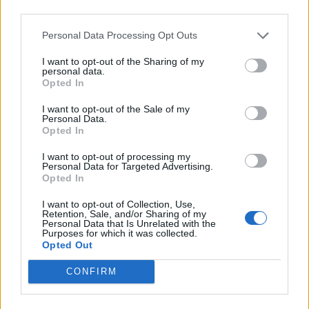
Forenaufseher
third parties.
Personal Data Processing Opt Outs
Zitat von naranja:
↑
I want to opt-out of the Sharing of my
Wo ist der Shop?
personal data.
mir wird nur Pogo und Lichterfest angezeigt!
Opted In
Die Angebote wechseln doch. Heute 14 Uhr kommen die
I want to opt-out of the Sale of my
Personal Data.
Erntehelfer.
Opted In
26 April 2026
I want to opt-out of processing my
naranja
gefällt dies.
Personal Data for Targeted Advertising.
Opted In
I want to opt-out of Collection, Use,
little-nici
Retention, Sale, and/or Sharing of my
Personal Data that Is Unrelated with the
Lebende Forenlegende
Purposes for which it was collected.
Opted Out
Zitat von naranja:
↑
CONFIRM
Wo ist der Shop?
mir wird nur Pogo und Lichterfest angezeigt!