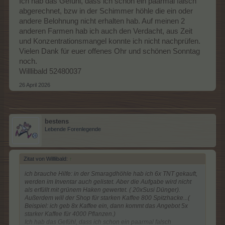
Ich hab das Gefühl, dass ich schon ein paarmal falsch
abgerechnet, bzw in der Schimmer höhle die ein oder
andere Belohnung nicht erhalten hab. Auf meinen 2
anderen Farmen hab ich auch den Verdacht, aus Zeit
und Konzentrationsmangel konnte ich nicht nachprüfen.
Vielen Dank für euer offenes Ohr und schönen Sonntag
noch.
Willlibald 52480037
26 April 2026
bestens
Lebende Forenlegende
Zitat von Willlibald:
↑
ich brauche Hilfe: in der Smaragdhöhle hab ich 6x TNT gekauft,
werden im Inventar auch gelistet. Aber die Aufgabe wird nicht
als erfüllt mit grünem Haken gewertet. ( 20xSusi Dünger).
Außerdem will der Shop für starken Kaffee 800 Spitzhacke...(
Beispiel: ich geb 8x Kaffee ein, dann kommt das Angebot 5x
starker Kaffee für 4000 Pflanzen.)
Ich hab das Gefühl, dass ich schon ein paarmal falsch