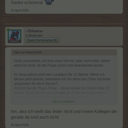
Danke schonmal
25 April 2026
~Orleana~
S-Moderator
Team Farmerama DE
Zitat von Mausi1004:
↑
Hallo zusammen, ich lese zwar viel mit, aber nicht alles, daher
weiß ich nicht, ob die Frage schon mal beantwortet wurde...
Im Shop gibt es jetzt den Laubtanz für 12 Sterne. Wenn ich
diesen jetzt abhole, bekomme ich ihn dann am 27ten nochmal
angeboten für die 6 Sterne?
Ähnlich bei der Pogo-Show.... dieser kostet nur beide Male 12
Sterne. Kann ich ihn mir jetzt
und
am 27ten nochmal holen?
Oder gibt es beide Item nur einmalig zu kaufen?
Click to expand...
hm, also ich weiß das leider nicht und meine Kollegen die
Danke schonmal
gerade da sind auch nicht
25 April 2026