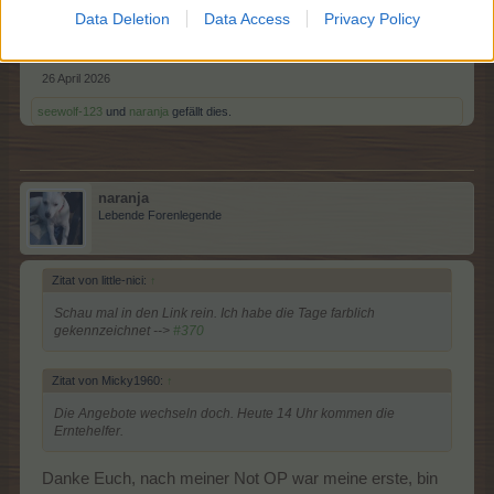
Data Deletion
Data Access
Privacy Policy
Schau mal in den Link rein. Ich habe die Tage farblich
gekennzeichnet -->
#370
26 April 2026
seewolf-123
und
naranja
gefällt dies.
naranja
Lebende Forenlegende
Zitat von little-nici:
↑
Schau mal in den Link rein. Ich habe die Tage farblich
gekennzeichnet -->
#370
Zitat von Micky1960:
↑
Die Angebote wechseln doch. Heute 14 Uhr kommen die
Erntehelfer.
Danke Euch, nach meiner Not OP war meine erste, bin