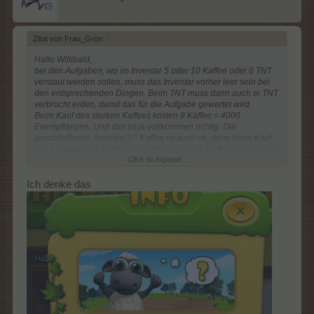
Zitat von Frau_Grün:
↑
Hallo Willibald,
bei den Aufgaben, wo im Inventar 5 oder 10 Kaffee oder 6 TNT
verstaut werden sollen, muss das Inventar vorher leer sein bei
den entsprechenden Dingen. Beim TNT muss dann auch ei TNT
verbrucht erden, damit das für die Aufgabe gewertet wird.
Beim Kauf des starken Kaffees kosten 8 Kaffee = 4000
Eventpflanzen. Und das ist ja vollkommen richtig. Die
anschließende Anzeige 5 * Kaffee ist auch ok, denn beim Kauf
von 1* gekauften Kaffee bekommst du ja je 5 Kaffee, also gibt es
Click to expand...
8*5 Kaffee.
Ich denke das