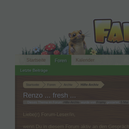
Startseite
Kalender
Foren
Letzte Beiträge
Startseite
Foren
Archiv
Hilfe-Archiv
Renzo ... fresh ...
Dieses Thema im Forum '
Hilfe-Archiv
' wurde von
Framy
gestartet,
5 Mai
Liebe(r) Forum-Leser/in,
wenn Du in diesem Forum aktiv an den Gespräche