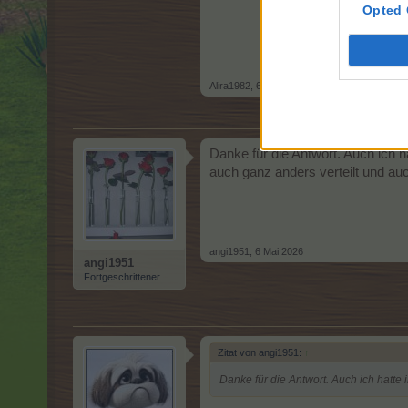
Opted 
Alira1982
,
6 Mai 2026
Danke für die Antwort. Auch ich 
auch ganz anders verteilt und au
angi1951
,
6 Mai 2026
angi1951
Fortgeschrittener
Zitat von angi1951:
↑
Danke für die Antwort. Auch ich hatte