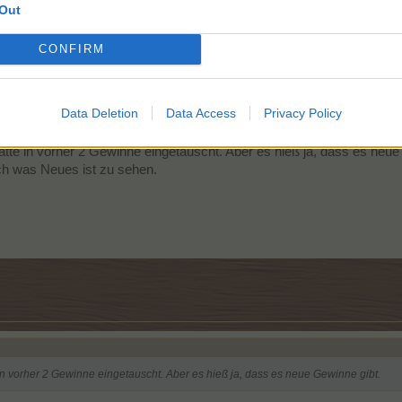
Etwas im Leben hinter sich zu lassen, bedeutet nicht, dass man es verg
Out
Sondern nur, dass man akzeptiert, was passiert ist & weiterlebt.
Erfahrung ist das, was bleibt, wenn man nichts mehr hat.
CONFIRM
Data Deletion
Data Access
Privacy Policy
hatte in vorher 2 Gewinne eingetauscht. Aber es hieß ja, dass es neu
ch was Neues ist zu sehen.
 in vorher 2 Gewinne eingetauscht. Aber es hieß ja, dass es neue Gewinne gibt.