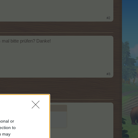
#2
 mal bitte prüfen? Danke!
#3
? Danke!
sonal or
ection to
ou may