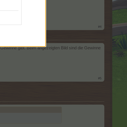
isst.
#4
e Gewinne gibt. Beim angezeigten Bild sind die Gewinne
#5