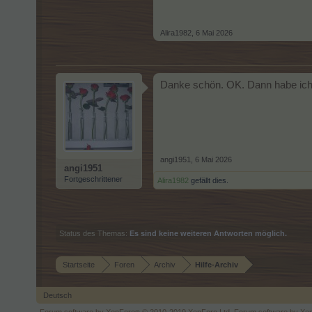
Alira1982
,
6 Mai 2026
Danke schön. OK. Dann habe ich 
angi1951
,
6 Mai 2026
angi1951
Fortgeschrittener
Alira1982
gefällt dies.
Status des Themas:
Es sind keine weiteren Antworten möglich.
Startseite
Foren
Archiv
Hilfe-Archiv
Deutsch
Forum software by XenForo
© 2010-2019 XenForo Ltd.
Forum software by X