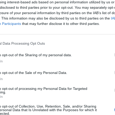
eing interest-based ads based on personal information utilized by us or
disclosed to third parties prior to your opt-out. You may separately opt-
ig eingetauscht werden und werden beim nächsten Besuch von Renzo nicht wie
losure of your personal information by third parties on the IAB’s list of
. This information may also be disclosed by us to third parties on the
IA
Participants
that may further disclose it to other third parties.
l Data Processing Opt Outs
ewinne, welche du dir bereits eingetauscht hattest.
o opt-out of the Sharing of my personal data.
m Handwerks-Bauplatz und der Piccolo-Wunderkiste leer - da in der V
In
o opt-out of the Sale of my Personal Data.
In
to opt-out of processing my Personal Data for Targeted
ing.
In
o opt-out of Collection, Use, Retention, Sale, and/or Sharing
ersonal Data that Is Unrelated with the Purposes for which it
lected.