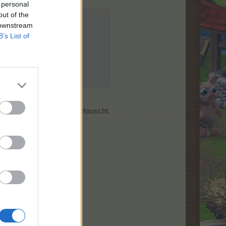
 personal
out of the
der aufgefüllt:
 downstream
B’s List of
ergangenheit bereits eingetauscht.