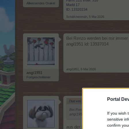
Farm: 222 Insel: 516
Allwissendes Orakel
Markt 17
ID: 13320234
Schäfchenmäh
,
5 Mai 2026
Bei Renzo werden bei mir immer n
angi1951 Id: 13937014
angi1951
,
6 Mai 2026
angi1951
Fortgeschrittener
Portal De
Zitat von angi1951:
↑
Bei Renzo werden bei mir immer noch 
If you wish 
angi1951 Id: 13937014
sensitive in
confirm you
aus der
FAQ
zitiert: