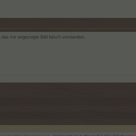
das mir angezeigte Bild falsch verstanden.
enForo™
©2010-2015 XenForo Ltd.
XenForo
Add-ons by Brivium
™ © 2012-2026 Brivium LL