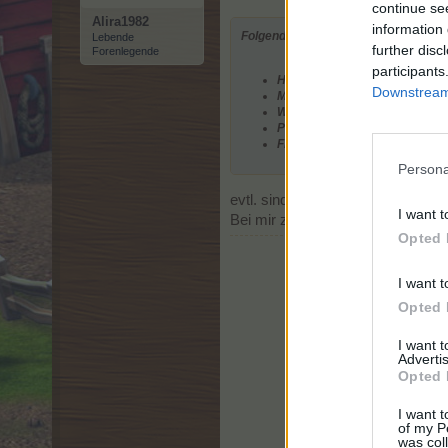
continue se
Alira1982
information 
Folgende Gewinne können nur einmal
Lebende
further disc
Forenlegende
participants
Handwerks-Bauplatz
Downstream 
Marie-Sandermaus-Ei
Wendigohöhle
Piccolo-Wunderkiste
Flaumeiche XXL
Persona
evtl. sind es ja 2 hier genannte G
I want t
Bei mir z.B. ist der Platz von de
Opted 
I want t
Opted 
I want 
Advertis
Opted 
I want t
of my P
was col