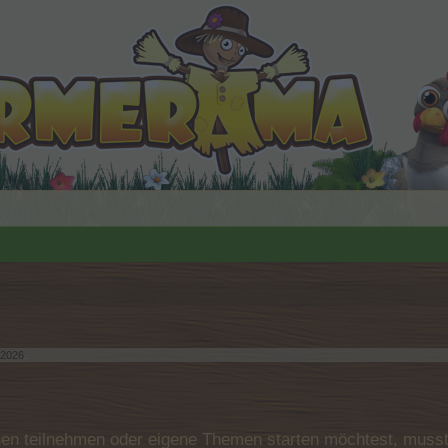
 2026
.
n teilnehmen oder eigene Themen starten möchtest, musst D