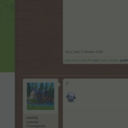
lissy_kind
,
5 Oktober 2025
gabysfarm
,
Bela486
und
Sweet_Bubble
gefällt
2
cooley
Lebende
Forenlegende