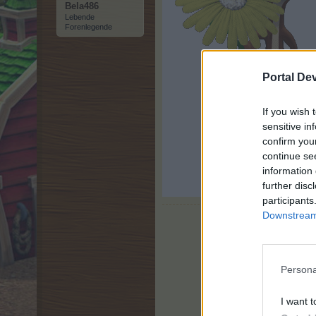
Bela486
Lebende
Forenlegende
Portal De
If you wish 
sensitive in
confirm you
continue se
information 
further disc
participants
Downstream 
Persona
I want t