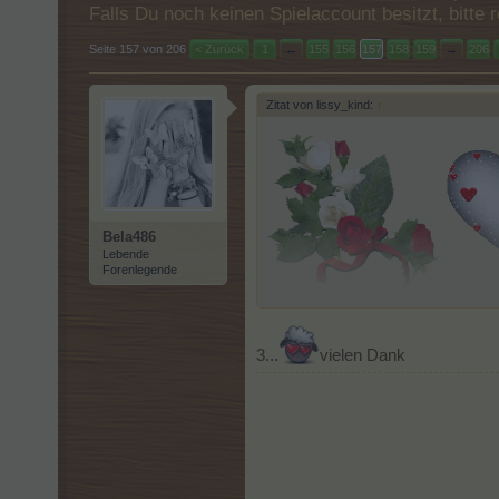
Falls Du noch keinen Spielaccount besitzt, bitt
Seite 157 von 206
< Zurück
1
←
155
156
157
158
159
→
206
Zitat von lissy_kind:
↑
Bela486
Lebende
Forenlegende
3...
vielen Dank