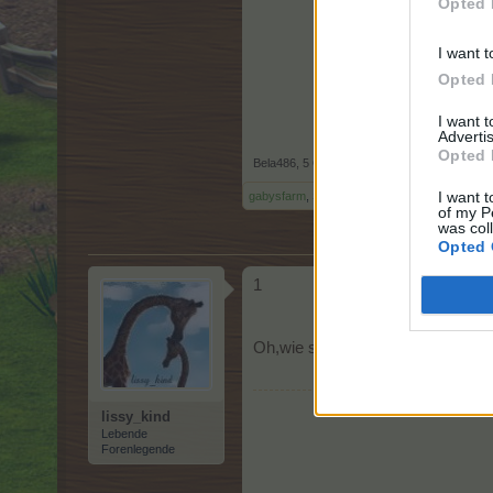
Opted 
I want t
Opted 
I want 
Advertis
Opted 
Bela486
,
5 Oktober 2025
I want t
gabysfarm
,
Sweet_Bubble
und
lissy_kind
gefäl
of my P
was col
Opted 
1
Oh,wie schön Danke Bela
lissy_kind
Lebende
Forenlegende