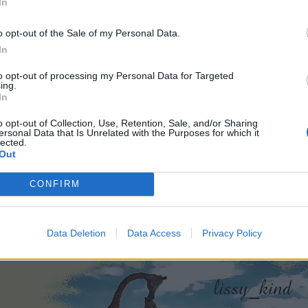
In
o opt-out of the Sale of my Personal Data.
Ein Lächeln wirkt auf Schwierigkeiten wie die Sonne auf Wolken - es löst
In
Sei Du selbst. Von den anderen gibt es schon viele!
to opt-out of processing my Personal Data for Targeted
ing.
In
o opt-out of Collection, Use, Retention, Sale, and/or Sharing
lt dies.
ersonal Data that Is Unrelated with the Purposes for which it
lected.
Out
CONFIRM
Data Deletion
Data Access
Privacy Policy