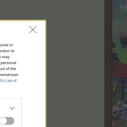
sonal or
ection to
ou may
 personal
out of the
 downstream
B’s List of