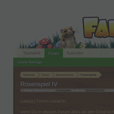
Startseite
Kalender
Foren
Letzte Beiträge
Startseite
Foren
Benutzerecke
Forenspiele
Rosenspiel IV
Dieses Thema im Forum '
Forenspiele
' wurde von
Michael250758
gestart
Liebe(r) Forum-Leser/in,
wenn Du in diesem Forum aktiv an den Gespräche