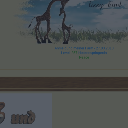
Anmeldung meiner Farm - 27.03.2010
Level:
257
Heckenspringer/in
Peace