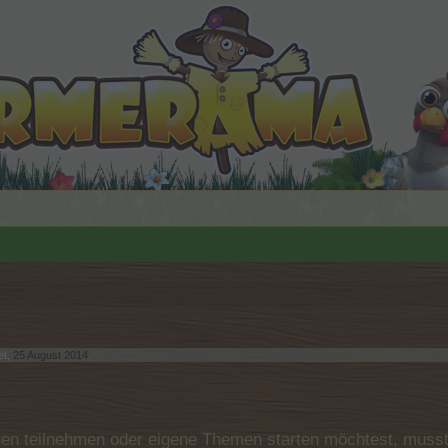
et,
25 August 2014
.
n teilnehmen oder eigene Themen starten möchtest, musst D