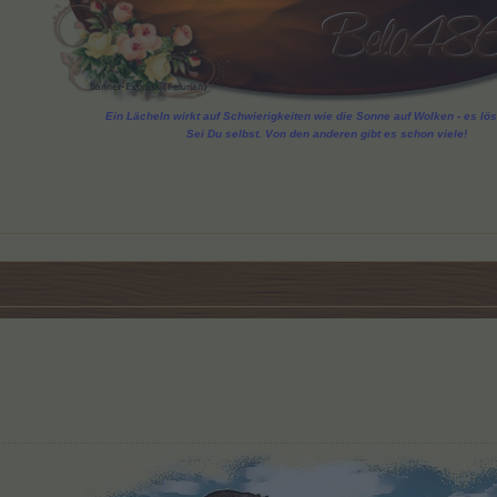
Ein Lächeln wirkt auf Schwierigkeiten wie die Sonne auf Wolken - es löst
Sei Du selbst. Von den anderen gibt es schon viele!