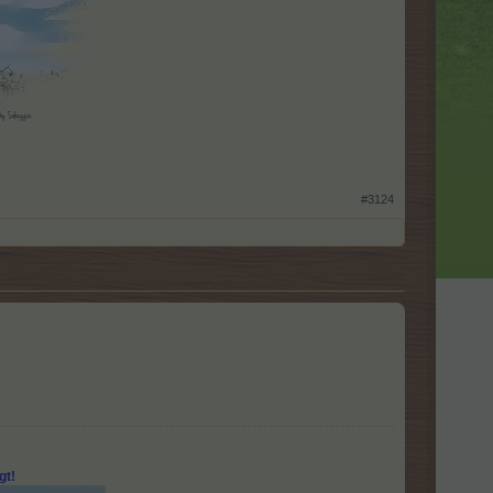
#3124
gt!