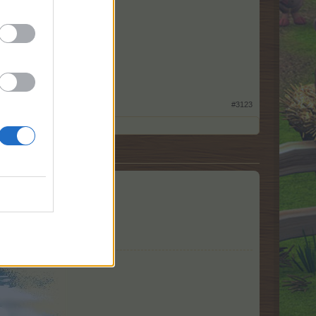
 sie auf .
#3123