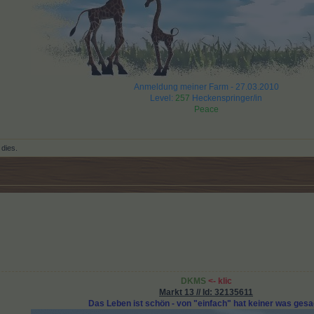
Anmeldung meiner Farm - 27.03.2010
Level:
257
Heckenspringer/in
Peace
 dies.
DKMS
<-
klic
Markt 13 // Id: 32135611
Das Leben ist schön - von "einfach" hat keiner was gesa