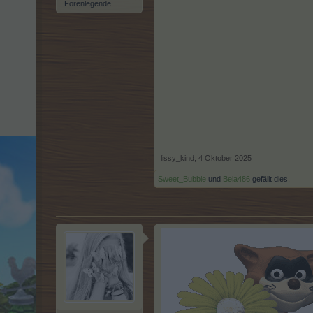
Forenlegende
lissy_kind
,
4 Oktober 2025
Sweet_Bubble
und
Bela486
gefällt dies.