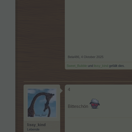
Bela486
,
4 Oktober 2025
Sweet_Bubble
und
lissy_kind
gefällt dies.
4
Bitteschön
lissy_kind
Lebende