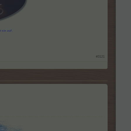
 sie auf .
#3121