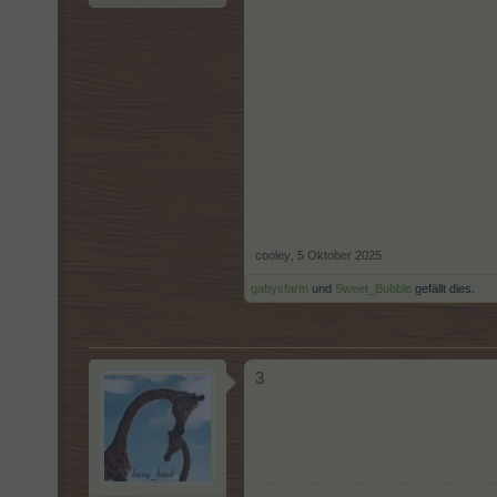
cooley
,
5 Oktober 2025
gabysfarm
und
Sweet_Bubble
gefällt dies.
3