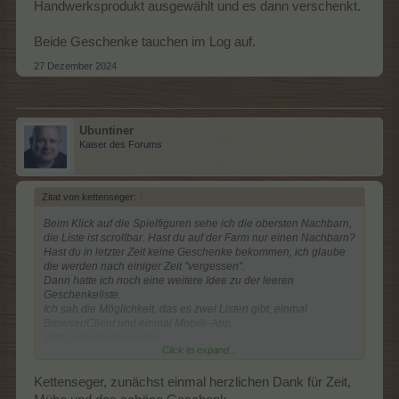
Handwerksprodukt ausgewählt und es dann verschenkt.
Beide Geschenke tauchen im Log auf.
27 Dezember 2024
Ubuntiner
Kaiser des Forums
Zitat von kettenseger:
↑
Beim Klick auf die Spielfiguren sehe ich die obersten Nachbarn,
die Liste ist scrollbar. Hast du auf der Farm nur einen Nachbarn?
Hast du in letzter Zeit keine Geschenke bekommen, ich glaube
die werden nach einiger Zeit "vergessen".
Dann hatte ich noch eine weitere Idee zu der leeren
Geschenkeliste.
Ich sah die Möglichkeit, das es zwei Listen gibt, einmal
Browser/Client und einmal Mobile-App.
Was noch ein Bug wäre.
Click to expand...
Das ist es aber nicht, denn mir werden über alle Wege die
selben Geschenke angezeigt.
Kettenseger, zunächst einmal herzlichen Dank für Zeit,
Ich habe dann mal testweise aus der App Geschenke verschickt.