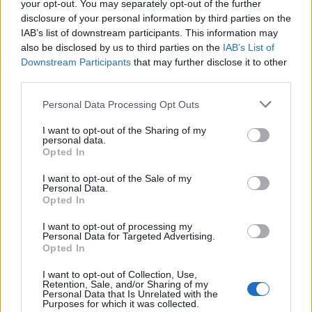
your opt-out. You may separately opt-out of the further
lunaxx10
disclosure of your personal information by third parties on the
Forenprofi
IAB’s list of downstream participants. This information may
also be disclosed by us to third parties on the
IAB’s List of
Für die App war ein neues Update das habe ich leider
Downstream Participants
that may further disclose it to other
third parties.
gemacht und jetzt geht es nicht mehr
kann man
das zurück nehmen oder weiß jemand einen Rat
Personal Data Processing Opt Outs
16 Januar 2025
I want to opt-out of the Sharing of my
personal data.
Ubuntiner
gefällt dies.
Opted In
I want to opt-out of the Sale of my
Personal Data.
Ubuntiner
Opted In
Kaiser des Forums
I want to opt-out of processing my
Personal Data for Targeted Advertising.
Opted In
Zitat von lunaxx10:
↑
Für die App war ein neues Update das habe ich leider gemacht
I want to opt-out of Collection, Use,
Retention, Sale, and/or Sharing of my
Personal Data that Is Unrelated with the
und jetzt geht es nicht mehr
kann man das zurück
Purposes for which it was collected.
nehmen oder weiß jemand einen Rat