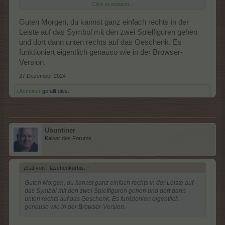
Click to expand...
Nur, so taucht sie natürlich nicht in der Liste auf und der
Geschenke-Button bleibt grau.
Guten Morgen, du kannst ganz einfach rechts in der
Leiste auf das Symbol mit den zwei Spielfiguren gehen
Kann ich also auf der Tablet-Version nichts verschenken, sandte
und dort dann unten rechts auf das Geschenk. Es
mir die betreffende Person kein Geschenk zuvor? Das kann
funktioniert eigentlich genauso wie in der Browser-
doch wohl kaum sein ...
Version.
Grübelnde Schenker-Grüße
27 Dezember 2024
Tabstift-Schwinger-Ubu
Ubuntiner
gefällt dies.
Ubuntiner
Kaiser des Forums
Zitat von Flaschenkürbis:
↑
Guten Morgen, du kannst ganz einfach rechts in der Leiste auf
das Symbol mit den zwei Spielfiguren gehen und dort dann
unten rechts auf das Geschenk. Es funktioniert eigentlich
genauso wie in der Browser-Version.