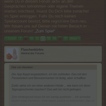
wenn Du in diesem Forum aktiv an den
Gesprächen teilnehmen oder eigene Themen
starten möchtest, musst Du Dich bitte zunächst
im Spiel einloggen. Falls Du noch keinen
Spielaccount besitzt, bitte registriere Dich neu.
Wir freuen uns auf Deinen nächsten Besuch in
unserem Forum!
„Zum Spiel“
< Zurück
1
←
50
51
52
53
54
→
57
Weiter >
Flaschenkürbis
Admiral des Forums
Zitat von Ubuntiner:
↑
Die App fluppt wupptastisch, ich bin zufrieden. Das mit den
Passwörtern und Benutzernamen ist lästig, aber schaffbar.
Dafür stehe ich vor einer anderen Hürde ... wie kann ich denn
Tagesgeschenke machen? Das will mir nicht gelingen.
Zum Hintergrund muss ich ein wenig ausholen ... ich schenke
täglich einer Farmerin, ohne etwas zurück zu bekommen. Das ist
auch genau so abgesprochen und alles gut so.