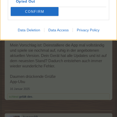
Opted Out
Luna, hallo!
CONFIRM
Aufgeschreckt durch Deinen Post zückte ich eben mein
iPad (aktuelle Software) und spielte das Update, Version
1.15.0, mal auf. Fazit: Es läuft bei mir bestens, gewohnt
Data Deletion
Data Access
Privacy Policy
schnell, flüssig, gut bedienbar.
Mein Vorschlag ist: Deinstalliere die App mal vollständig
und spiele sie nochmal auf, ruhig in der angebotenen
aktuellen Version. Dein Gerät hat alle Updates und ist auf
dem neuesten Stand? Dadurch entstehen auch immer
wieder wunderliche Fehler.
Daumen drückende Grüße
App-Ubu
16 Januar 2025
schlewi
gefällt dies.