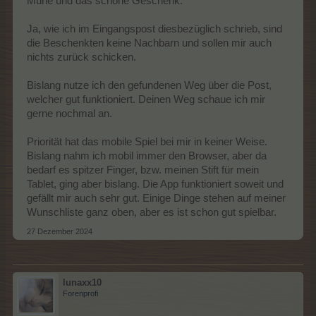
Mühe und das schöne Geschenk.
Eins an jemanden aus der Geschenkeliste und eins an dich.
Da habe ich in der Vorratskammer ein Handwerksprodukt
Ja, wie ich im Eingangspost diesbezüglich schrieb, sind
ausgewählt und es dann verschenkt.
die Beschenkten keine Nachbarn und sollen mir auch
Beide Geschenke tauchen im Log auf.
nichts zurück schicken.
Bislang nutze ich den gefundenen Weg über die Post,
welcher gut funktioniert. Deinen Weg schaue ich mir
gerne nochmal an.
Priorität hat das mobile Spiel bei mir in keiner Weise.
Bislang nahm ich mobil immer den Browser, aber da
bedarf es spitzer Finger, bzw. meinen Stift für mein
Tablet, ging aber bislang. Die App funktioniert soweit und
gefällt mir auch sehr gut. Einige Dinge stehen auf meiner
Wunschliste ganz oben, aber es ist schon gut spielbar.
27 Dezember 2024
lunaxx10
Forenprofi