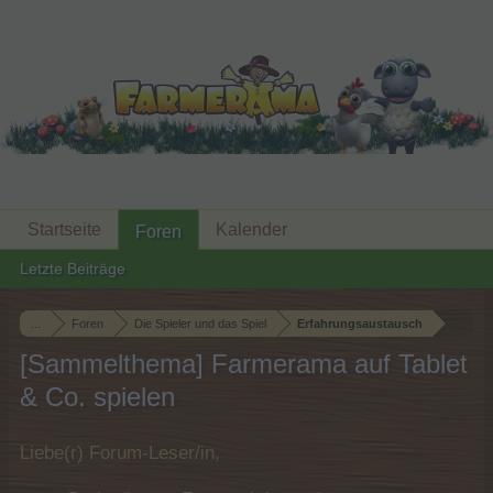
Startseite
Kalender
Foren
Letzte Beiträge
...
Foren
Die Spieler und das Spiel
Erfahrungsaustausch
[Sammelthema] Farmerama auf Tablet
& Co. spielen
Liebe(r) Forum-Leser/in,