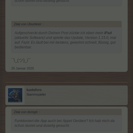
schon dumm und duselig gesucht.
Zitat von Ubuntiner:
↑
Aufgeschreckt durch Deinen Post zückte ich eben mein
iPad
(aktuelle Software) und spielte das Update, Version 1.15.0, mal
auf. Fazit: Es läuft bei mir bestens, gewohnt schnell, flüssig, gut
bedienbar.
¯\_(ツ)_/¯
25 Januar 2025
tuetehro
Stammspieler
Zitat von dsmgd:
↑
Funktioniert die App auch bei Appel Geräten? Ich hab mich da
schon dumm und duselig gesucht.