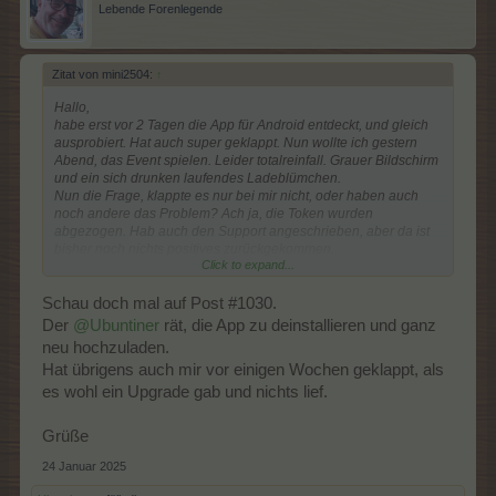
Lebende Forenlegende
Zitat von mini2504:
↑
Hallo,
habe erst vor 2 Tagen die App für Android entdeckt, und gleich
ausprobiert. Hat auch super geklappt. Nun wollte ich gestern
Abend, das Event spielen. Leider totalreinfall. Grauer Bildschirm
und ein sich drunken laufendes Ladeblümchen.
Nun die Frage, klappte es nur bei mir nicht, oder haben auch
noch andere das Problem? Ach ja, die Token wurden
abgezogen. Hab auch den Support angeschrieben, aber da ist
bisher noch nichts positives zurückgekommen.
Click to expand...
Grüße mini2504
Schau doch mal auf Post #1030.
Der
@Ubuntiner
rät, die App zu deinstallieren und ganz
neu hochzuladen.
Hat übrigens auch mir vor einigen Wochen geklappt, als
es wohl ein Upgrade gab und nichts lief.
Grüße
24 Januar 2025