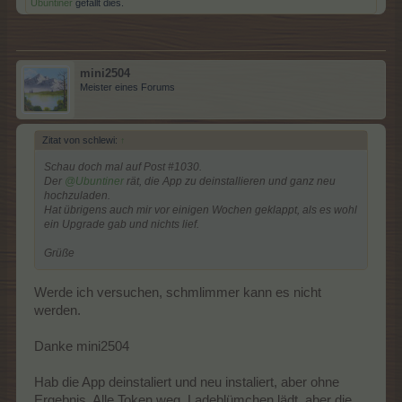
Ubuntiner
gefällt dies.
mini2504
Meister eines Forums
Zitat von schlewi:
↑
Schau doch mal auf Post #1030.
Der
@Ubuntiner
rät, die App zu deinstallieren und ganz neu
hochzuladen.
Hat übrigens auch mir vor einigen Wochen geklappt, als es wohl
ein Upgrade gab und nichts lief.
Grüße
Werde ich versuchen, schmlimmer kann es nicht
werden.
Danke mini2504
Hab die App deinstaliert und neu instaliert, aber ohne
Ergebnis. Alle Token weg, Ladeblümchen lädt, aber die