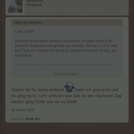
lunaxx10
Forenprofi
Zitat von Ubuntiner:
↑
Luna, hallo!
Aufgeschreckt durch Deinen Post zückte ich eben mein iPad
(aktuelle Software) und spielte das Update, Version 1.15.0, mal
auf. Fazit: Es läuft bei mir bestens, gewohnt schnell, flüssig, gut
bedienbar.
Mein Vorschlag ist: Deinstalliere die App mal vollständig und
spiele sie nochmal auf, ruhig in der angebotenen aktuellen
Click to expand...
Version. Dein Gerät hat alle Updates und ist auf dem neuesten
Stand? Dadurch entstehen auch immer wieder wunderliche
Fehler.
Danke dir für deine Antwort
hatte ich gemacht und
Daumen drückende Grüße
es ging nicht, sehr seltsam war das es am nächsten Tag
App-Ubu
wieder ging.Hoffe das es so bleibt
22 Januar 2025
Ubuntiner
gefällt dies.