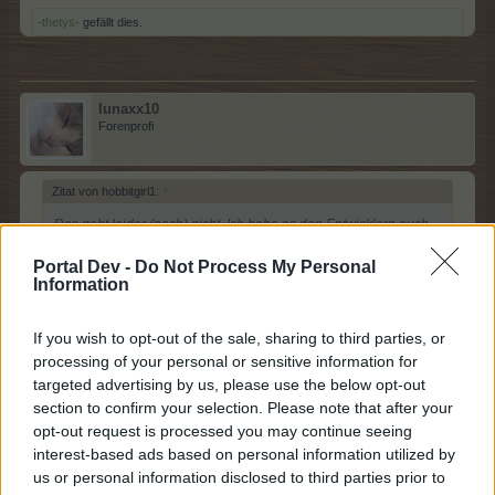
-thetys-
gefällt dies.
lunaxx10
Forenprofi
Zitat von hobbitgirl1:
↑
Das geht leider (noch) nicht. Ich habe es den Entwicklern auch
schon per Nachricht als Beta-Tester im Google Play Store
geschrieben. Hoffentlich funktioniert das bald. Es ist ziemlich
Portal Dev -
Do Not Process My Personal
mühsam sich dann nochmal in einem Browser anmelden zu
Information
müssen, nur um im Forum was schreiben zu können.
If you wish to opt-out of the sale, sharing to third parties, or
processing of your personal or sensitive information for
Danke für die Antwort ich hoffe das geht bald
targeted advertising by us, please use the below opt-out
10 Januar 2025
section to confirm your selection. Please note that after your
hobbitgirl1
gefällt dies.
opt-out request is processed you may continue seeing
interest-based ads based on personal information utilized by
us or personal information disclosed to third parties prior to