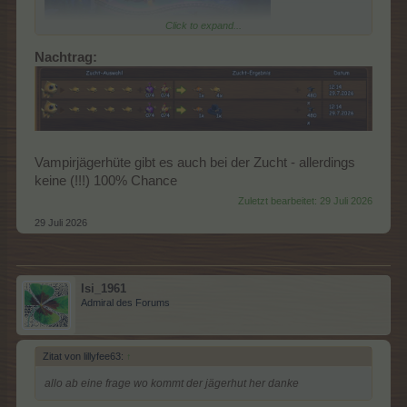
Click to expand...
Nachtrag:
Vampirjägerhüte gibt es auch bei der Zucht - allerdings
keine (!!!) 100% Chance
Zuletzt bearbeitet:
29 Juli 2026
29 Juli 2026
Isi_1961
Admiral des Forums
Zitat von lillyfee63:
↑
allo ab eine frage wo kommt der jägerhut her danke