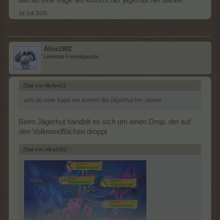
allo ab eine frage wo kommt der jägerhut her danke
29 Juli 2026
Alira1982
Lebende Forenlegende
Zitat von lillyfee63:
↑
allo ab eine frage wo kommt der jägerhut her danke
Beim Jägerhut handelt es sich um einen Drop, der auf
den Vollmondflächen droppt
Zitat von Alira1982:
↑