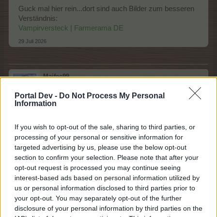
Guck mal hier rein...dort sind auch Bilder zum besseren
Verständnis:
Vampirversteck | Farmerama DE
29 Juli 2026
Maifee99
Laufenlerner
Portal Dev -
Do Not Process My Personal
Information
Hallo zusammen
Ich bin gerade über das
If you wish to opt-out of the sale, sharing to third parties, or
Gewächshaus gestolpert, und wollte fragen obs hier
processing of your personal or sensitive information for
Pflanzen gibt, die sich lohnen zu veredeln für den Anfang.
targeted advertising by us, please use the below opt-out
Oder wie handhabt ihr das?
section to confirm your selection. Please note that after your
opt-out request is processed you may continue seeing
Danke schonmal und LG
interest-based ads based on personal information utilized by
30 Juli 2026
us or personal information disclosed to third parties prior to
your opt-out. You may separately opt-out of the further
disclosure of your personal information by third parties on the
reiny