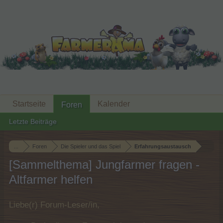
Startseite
Kalender
Foren
Letzte Beiträge
...
Foren
Die Spieler und das Spiel
Erfahrungsaustausch
[Sammelthema] Jungfarmer fragen -
Altfarmer helfen
Liebe(r) Forum-Leser/in,