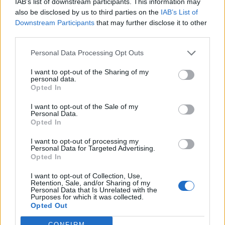
IAB’s list of downstream participants. This information may
Lebende Forenlegende
also be disclosed by us to third parties on the
IAB’s List of
Downstream Participants
that may further disclose it to other
third parties.
Zitat von Maifee99:
↑
Personal Data Processing Opt Outs
Hallo zusammen
Ich bin gerade über das Gewächshaus
gestolpert, und wollte fragen obs hier Pflanzen gibt, die sich
I want to opt-out of the Sharing of my
personal data.
lohnen zu veredeln für den Anfang. Oder wie handhabt ihr das?
Opted In
Danke schonmal und LG
I want to opt-out of the Sale of my
Personal Data.
Moin, schau mal hier rein
Opted In
[Sammelthema] Erfahrungsaustausch zur
I want to opt-out of processing my
Pflanzenveredelung/Gewächshaus| Seite 40 |
Personal Data for Targeted Advertising.
Opted In
Farmerama DE
30 Juli 2026
I want to opt-out of Collection, Use,
Retention, Sale, and/or Sharing of my
Maifee99
gefällt dies.
Personal Data that Is Unrelated with the
Purposes for which it was collected.
Opted Out
Maifee99
CONFIRM