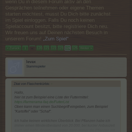
wenn Du in diesem Forum aktiv an den
Gesprächen teilnehmen oder eigene Themen
starten möchtest, musst Du Dich bitte zunächst
im Spiel einloggen. Falls Du noch keinen
Spielaccount besitzt, bitte registriere Dich neu.
Wir freuen uns auf Deinen nächsten Besuch in
unserem Forum!
„Zum Spiel“
< Zurück
1
←
120
121
122
123
124
125
Weiter >
levax
Stammspieler
Zitat von Flaschenkürbis:
↑
Hallo,
hier ist zum Beispiel eine Liste der Futtermittel:
https://farmerama-faq.de/FutterList
Oben kann man einen Suchbegriff eingeben, zum Beispiel
"Kartoffel" oder "Schaf".
Ich habe keinen wirklichen Überblick. Bei Pflanzen habe ich
immer einen Mindestbestand von 20.000, bei kurzer Anbauzeit
auch viel mehr. Angebaut werden dann immer die Pflanzen mit