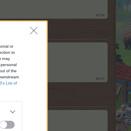
#2746
sonal or
ection to
ou may
 personal
out of the
 downstream
#2747
B’s List of