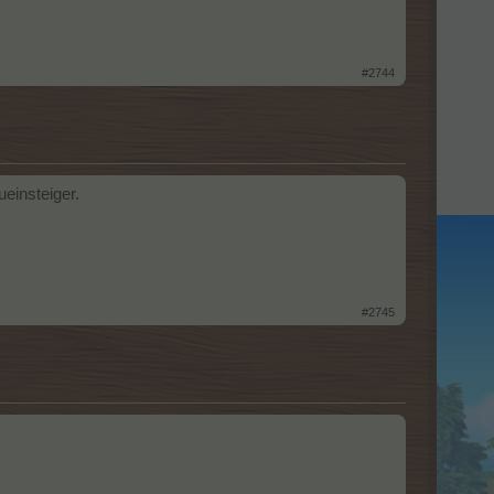
#2744
einsteiger.
#2745