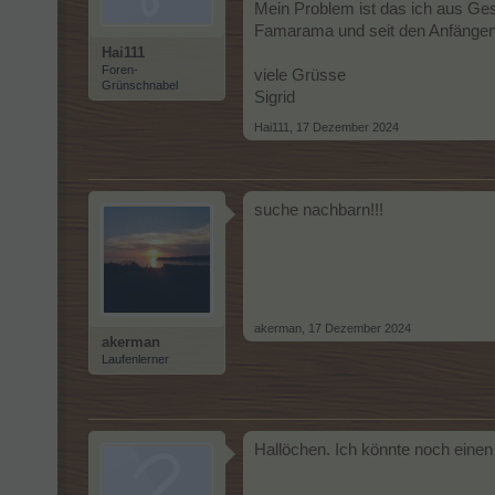
Mein Problem ist das ich aus Ge
Famarama und seit den Anfängen 
Hai111
Foren-
viele Grüsse
Grünschnabel
Sigrid
Hai111
,
17 Dezember 2024
suche nachbarn!!!
akerman
,
17 Dezember 2024
akerman
Laufenlerner
Hallöchen. Ich könnte noch ein