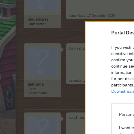
blauerKuss
,
17 Dezember 2024
blauerKuss
Laufenlerner
Portal De
If you wish 
hallo suche nachbarn, lg ganunda
sensitive in
confirm you
continue se
information 
further disc
ganunda
,
18 Dezember 2024
ganunda
participants
Foren-
Downstream 
Grünschnabel
Persona
nachbar gesucht lg
I want t