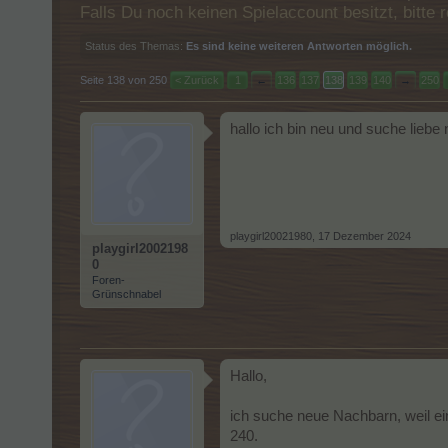
Falls Du noch keinen Spielaccount besitzt, bitt
Status des Themas:
Es sind keine weiteren Antworten möglich.
Seite 138 von 250
< Zurück
1
←
136
137
138
139
140
→
250
hallo ich bin neu und suche liebe
playgirl20021980
,
17 Dezember 2024
playgirl2002198
0
Foren-
Grünschnabel
Hallo,
ich suche neue Nachbarn, weil ei
240.