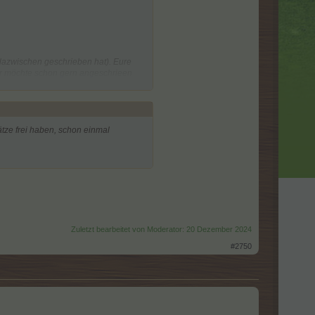
dazwischen geschrieben hat). Eure
 wer möchte schon gern angeschrieen
eiträge zitieren, einfach bei allen zu
gesammelt.
ätze frei haben, schon einmal
ne Meldung sollte dafür sein, einen
u übersehen.
Zuletzt bearbeitet von Moderator:
20 Dezember 2024
#2750