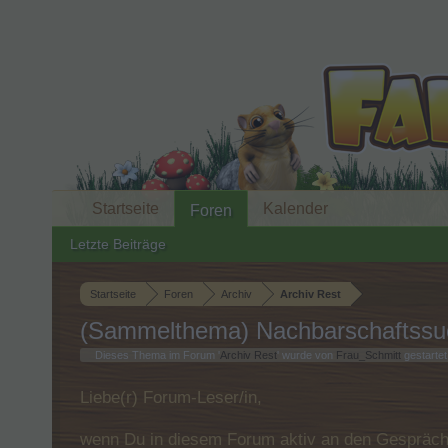
Startseite
Kalender
Foren
Letzte Beiträge
Startseite
Foren
Archiv
Archiv Rest
(Sammelthema) Nachbarschaftssu
Dieses Thema im Forum '
Archiv Rest
' wurde von
Frau_Schmitt
gestartet
Liebe(r) Forum-Leser/in,
wenn Du in diesem Forum aktiv an den Gespräche