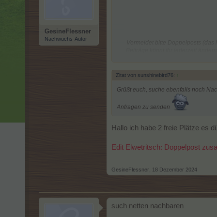
GesineFlessner
Nachwuchs-Autor
Vermeidet bitte Doppelposts (das
Beiträge könnt ihr jederzeit änder
Wenn Ihr auf einen Beitrag antworten 
Zitat von sunshinebird76:
↑
zitierend
Grüßt euch, suche ebenfalls noch Nach
Anfragen zu senden
Hallo ich habe 2 freie Plätze es d
Der Button "Melden" ist nicht dazu
Wenn Fehlme
Edit Elwetritsch: Doppelpost z
GesineFlessner
,
18 Dezember 2024
such netten nachbaren