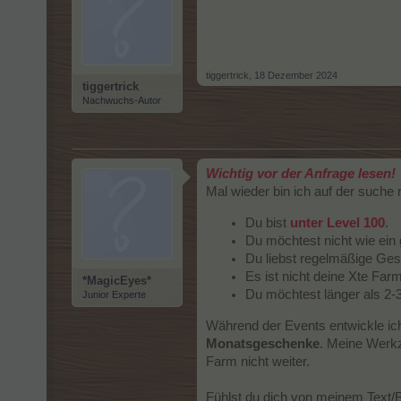
tiggertrick
,
18 Dezember 2024
tiggertrick
Nachwuchs-Autor
Wichtig vor der Anfrage lesen!
Mal wieder bin ich auf der suche
Du bist
unter Level 100
.
Du möchtest nicht wie ein
Du liebst regelmäßige Ges
Es ist nicht deine Xte Far
*MagicEyes*
Du möchtest länger als 2-
Junior Experte
Während der Events entwickle ich
Monatsgeschenke
. Meine Werkz
Farm nicht weiter.
Fühlst du dich von meinem Text/B