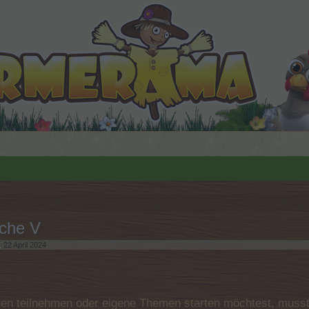
che V
,
22 April 2024
.
n teilnehmen oder eigene Themen starten möchtest, musst D