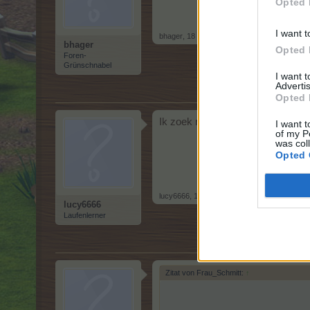
Opted 
I want t
bhager
,
18 Dezember 2024
bhager
Opted 
Foren-
Grünschnabel
I want 
Advertis
Opted 
Ik zoek nog buren voor lange tijd
I want t
of my P
was col
Opted 
lucy6666
,
18 Dezember 2024
lucy6666
Laufenlerner
Zitat von Frau_Schmitt:
↑