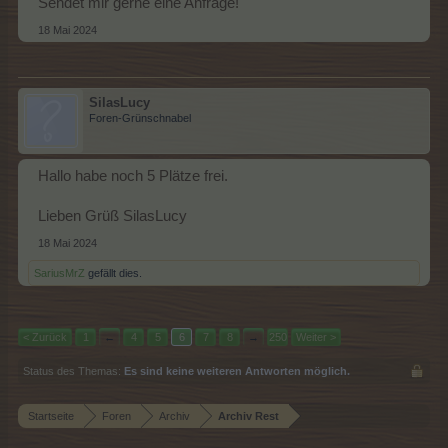
Sendet mir gerne eine Anfrage!
18 Mai 2024
SilasLucy
Foren-Grünschnabel
Hallo habe noch 5 Plätze frei.
Lieben Grüß SilasLucy
18 Mai 2024
SariusMrZ
gefällt dies.
< Zurück
1
←
4
5
6
7
8
→
250
Weiter >
Status des Themas:
Es sind keine weiteren Antworten möglich.
Startseite
Foren
Archiv
Archiv Rest