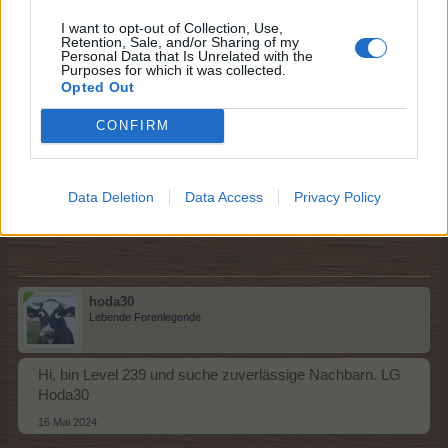
fiat58
I want to opt-out of Collection, Use,
Stammspieler
Retention, Sale, and/or Sharing of my
Personal Data that Is Unrelated with the
Purposes for which it was collected.
Hallo zusammen,
Opted Out
suche einen neuen Nachbarn ( ab Level 200 ) mit
Ausdauer und Spaß am Ackern.
CONFIRM
Bin selbst Level 244
LG
16 Mai 2024
Data Deletion
Data Access
Privacy Policy
hoda30
gefällt dies.
hoda30
Lebende Forenlegende
Hi, bin Level 239 und suche zuverlässige Nachbarn. LG
Hoda30
16 Mai 2024