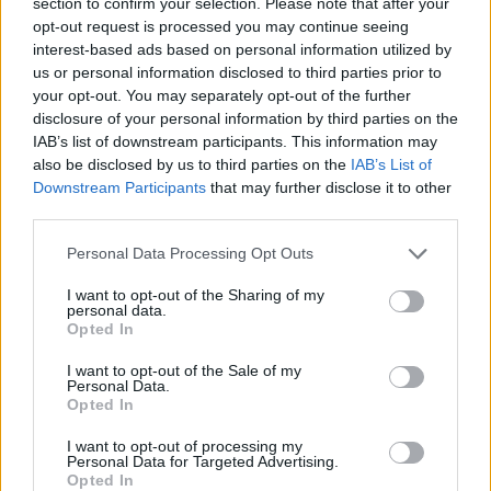
section to confirm your selection. Please note that after your
Blacky67
opt-out request is processed you may continue seeing
Nachwuchs-Autor
interest-based ads based on personal information utilized by
us or personal information disclosed to third parties prior to
your opt-out. You may separately opt-out of the further
suche nette Nachbarn die auch mal Geschenke
disclosure of your personal information by third parties on the
schicken
IAB’s list of downstream participants. This information may
LG Blacky67
also be disclosed by us to third parties on the
IAB’s List of
15 Mai 2024
Downstream Participants
that may further disclose it to other
simone221
gefällt dies.
third parties.
Personal Data Processing Opt Outs
Mk4_m4x
I want to opt-out of the Sharing of my
personal data.
Foren-Grünschnabel
Opted In
I want to opt-out of the Sale of my
Hallo, ich suche noch neue nachbarn da ich neu
Personal Data.
angefangen bin. freue mich über jeden nachbarn;]
Opted In
15 Mai 2024
I want to opt-out of processing my
Personal Data for Targeted Advertising.
Opted In