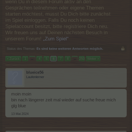
wenn Du in diesem Forum aktiv an den
Gesprächen teilnehmen oder eigene Themen
starten möchtest, musst Du Dich bitte zunächst
im Spiel einloggen. Falls Du noch keinen
Spielaccount besitzt, bitte registriere Dich neu.
Wir freuen uns auf Deinen nächsten Besuch in
unserem Forum!
„Zum Spiel“
Status des Themas:
Es sind keine weiteren Antworten möglich.
< Zurück
1
←
4
5
6
7
8
→
250
Weiter >
blueice56
Laufenlerner
moin moin
bin nach längerer zeit mal wieder auf suche freue mich
glg blue
13 Mai 2024