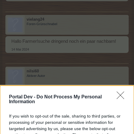
vielang24
Foren-Grünschnabel
Hallo Farmer!suche dringend noch ein paar nachbarn!
14 Mai 2024
nilsi60
Aktiver Autor
suche neuen nachbarn der auch geschenke verteilt
Portal Dev -
Do Not Process My Personal
bin level 245 und täglich on lg
Information
15 Mai 2024
If you wish to opt-out of the sale, sharing to third parties, or
simone221
gefällt dies.
processing of your personal or sensitive information for
targeted advertising by us, please use the below opt-out