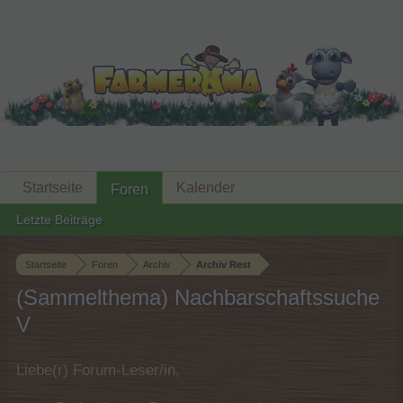
Startseite
Kalender
Foren
Letzte Beiträge
Startseite
Foren
Archiv
Archiv Rest
(Sammelthema) Nachbarschaftssuche
V
Liebe(r) Forum-Leser/in,