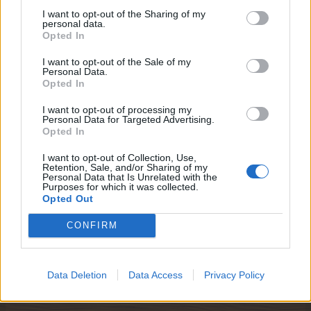
Katerl500
I want to opt-out of the Sharing of my
Lebende Forenlegende
personal data.
Opted In
Guten Morgen,
I want to opt-out of the Sale of my
ich suche auch 1 Nachbarn
der jeden Tag ein
Personal Data.
Opted In
Geschenk
schickt,
wenn du es auch so halten möchtest, können wir gerne
I want to opt-out of processing my
Nachbarn werden,
Personal Data for Targeted Advertising.
Opted In
ich habe nur so viele Nachbarn, wie ich auch täglich
Geschenke verschicken kann
I want to opt-out of Collection, Use,
Retention, Sale, and/or Sharing of my
und möchte dann auch täglich eins zurück haben, nicht
Personal Data that Is Unrelated with the
irgendwie und irgendwann der Reihe nach oder so...
Purposes for which it was collected.
Opted Out
erledigt, bitte keine Anfragen mehr, tut mir leid, aber
ich konnte nur 1 Nachbar aufnehmen
CONFIRM
Zuletzt bearbeitet:
20 Mai 2024
20 Mai 2024
Data Deletion
Data Access
Privacy Policy
AnnesRanch
und
kleinerschwarzer
gefällt dies.