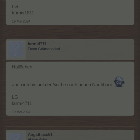
LG
kürbis1811
19 Mai 2024
farmi4711
Foren-Grünschnabel
Hallöchen,
auch ich bin auf der Suche nach neuen Nachbarn
LG
farmi4711
19 Mai 2024
Angsthase61
Aktiver Autor