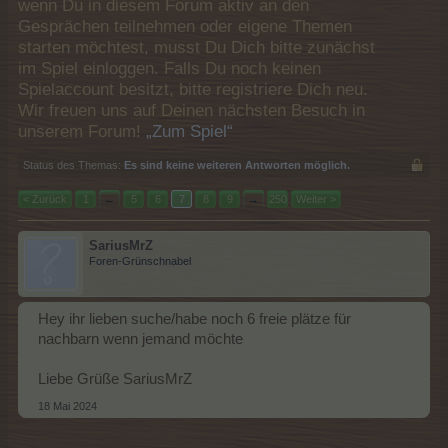
wenn Du in diesem Forum aktiv an den
Gesprächen teilnehmen oder eigene Themen
starten möchtest, musst Du Dich bitte zunächst
im Spiel einloggen. Falls Du noch keinen
Spielaccount besitzt, bitte registriere Dich neu.
Wir freuen uns auf Deinen nächsten Besuch in
unserem Forum!
„Zum Spiel“
Status des Themas:
Es sind keine weiteren Antworten möglich.
< Zurück
1
←
5
6
7
8
9
→
250
Weiter >
SariusMrZ
Foren-Grünschnabel
Hey ihr lieben suche/habe noch 6 freie plätze für
nachbarn wenn jemand möchte
Liebe Grüße SariusMrZ
18 Mai 2024