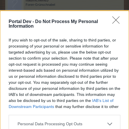
nadinchen83
Foren-Grünschnabel
Portal Dev -
Do Not Process My Personal
halli Hallo!! Ich bin eine fleißige Famerin Level 213 und
Information
suche noch Nachbarn.
)
If you wish to opt-out of the sale, sharing to third parties, or
19 Mai 2024
processing of your personal or sensitive information for
targeted advertising by us, please use the below opt-out
section to confirm your selection. Please note that after your
Mimmi1402
opt-out request is processed you may continue seeing
Boardveteran
interest-based ads based on personal information utilized by
us or personal information disclosed to third parties prior to
Guten Morgen, suche einen neuen Nachbarn der bitte
your opt-out. You may separately opt-out of the further
disclosure of your personal information by third parties on the
auch schenkt
bin LV 244. Freu mich auf dich!
IAB’s list of downstream participants. This information may
also be disclosed by us to third parties on the
IAB’s List of
20 Mai 2024
Downstream Participants
that may further disclose it to other
hakuna75
gefällt dies.
third parties.
Personal Data Processing Opt Outs