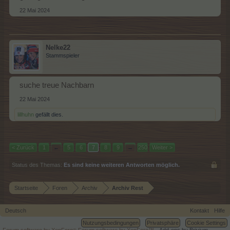
22 Mai 2024
Nelke22
Stammspieler
suche treue Nachbarn
22 Mai 2024
lillhuhn
gefällt dies.
< Zurück
1
←
5
6
7
8
9
→
250
Weiter >
Status des Themas:
Es sind keine weiteren Antworten möglich.
Startseite
Foren
Archiv
Archiv Rest
Deutsch
Kontakt
Hilfe
Nutzungsbedingungen
Privatsphäre
Cookie Settings
Forum software by XenForo
Forum software by XenForo™
Add-ons by Brivium