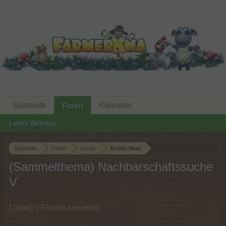
Startseite
Kalender
Foren
Letzte Beiträge
Startseite
Foren
Archiv
Archiv Rest
(Sammelthema) Nachbarschaftssuche
V
Liebe(r) Forum-Leser/in,