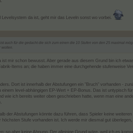
t.
 Levelsystem da ist, geht mir das Leveln sonst wo vorbei.
t auch für die gedacht die sich zum einen die 10 Stufen von den 25 maximal mög
r wollen.
 ist mir schon bewusst. Aber gerade aus diesem Grund bin ich etwas
Fabrik-Items an; die haben immer eine durchgehende stufenweise Ver
ders. Dort ist innerhalb der Abstufungen ein "Bruch" vorhanden - zu
u einem level-abhängigen EP-Wert + EP-Bonus. Das ist untypisch fü
d wie ich bereits weiter oben geschrieben hatte, wenn man eine a
.
alb der Abstufungen könnte dazu führen, dass Spieler keine weitere
höchsten Stufe vorhanden ist. Ich werde mir diesmal gut überlegen,
n; so aber keine Ahnung. Der alleinige Grund wäre, weil ich es kom