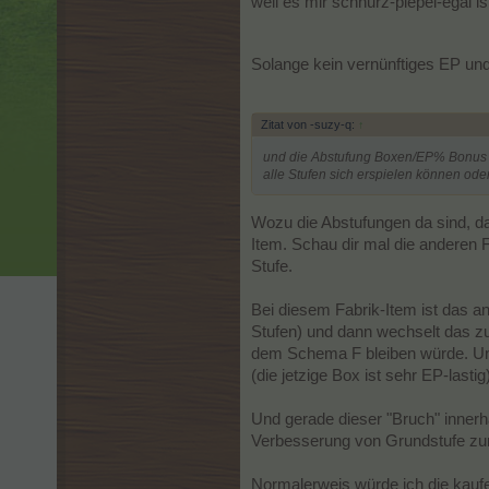
weil es mir schnurz-piepel-egal is
Solange kein vernünftiges EP und
Zitat von -suzy-q:
↑
und die Abstufung Boxen/EP% Bonus is
alle Stufen sich erspielen können ode
Wozu die Abstufungen da sind, da
Item. Schau dir mal die anderen 
Stufe.
Bei diesem Fabrik-Item ist das an
Stufen) und dann wechselt das z
dem Schema F bleiben würde. Un
(die jetzige Box ist sehr EP-lastig)
Und gerade dieser "Bruch" innerh
Verbesserung von Grundstufe zur 
Normalerweis würde ich die kaufe