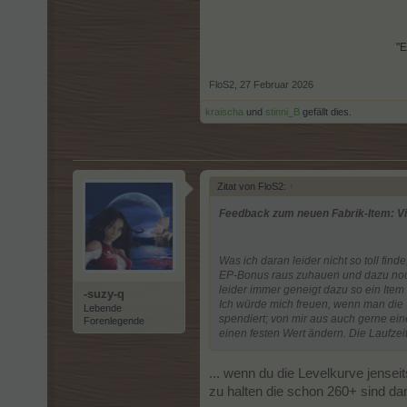
"E
FloS2
,
27 Februar 2026
kraischa
und
stinni_B
gefällt dies.
Zitat von FloS2:
↑
Feedback zum neuen Fabrik-Item: V
Was ich daran leider nicht so toll fin
EP-Bonus raus zuhauen und dazu noch 
leider immer geneigt dazu so ein Item
-suzy-q
Ich würde mich freuen, wenn man di
Lebende
spendiert; von mir aus auch gerne ei
Forenlegende
einen festen Wert ändern. Die Laufzei
... wenn du die Levelkurve jensei
zu halten die schon 260+ sind da