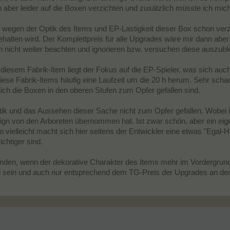
 aber leider auf die Boxen verzichten und zusätzlich müsste ich mi
ch wegen der Optik des Items und EP-Lastigkeit dieser Box schon ve
ehalten wird. Der Komplettpreis für alle Upgrades wäre mir dann ab
 nicht weiter beachten und ignorieren bzw. versuchen diese auszubl
diesem Fabrik-Item liegt der Fokus auf die EP-Spieler, was sich auch
ese Fabrik-Items häufig eine Laufzeit um die 20 h herum. Sehr scha
ich die Boxen in den oberen Stufen zum Opfer gefallen sind.
tik und das Aussehen dieser Sache nicht zum Opfer gefallen. Wobei
sign von den Arboreten übernommen hat. Ist zwar schön, aber ein 
so vielleicht macht sich hier seitens der Entwickler eine etwas "Egal-
chtiger sind.
finden, wenn der dekorative Charakter des Items mehr im Vordergrun
nd sein und auch nur entsprechend dem TG-Preis der Upgrades an den