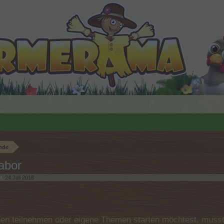
nde
abor
t,
24 Juli 2018
.
n teilnehmen oder eigene Themen starten möchtest, musst D