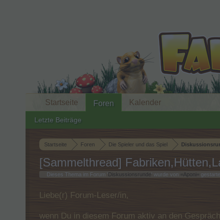
Startseite
Kalender
Foren
Letzte Beiträge
Startseite
Foren
Die Spieler und das Spiel
Diskussionsru
[Sammelthread] Fabriken,Hütten,L
Dieses Thema im Forum '
Diskussionsrunde
' wurde von
=Aponi=
gestarte
Liebe(r) Forum-Leser/in,
wenn Du in diesem Forum aktiv an den Gespräche