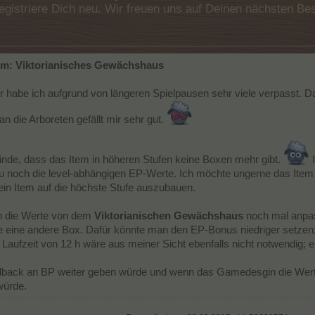
e registriere Dich neu. Wir freuen uns auf Deinen nächsten 
em: Viktorianisches Gewächshaus
der habe ich aufgrund von längeren Spielpausen sehr viele verpasst. D
 die Arboreten gefällt mir sehr gut.
l finde, dass das Item in höheren Stufen keine Boxen mehr gibt.
I
noch die level-abhängigen EP-Werte. Ich möchte ungerne das Item au
 ein Item auf die höchste Stufe auszubauen.
n die Werte von dem
Viktorianischen Gewächshaus
noch mal anpas
ne eine andere Box. Dafür könnte man den EP-Bonus niedriger setze
e Laufzeit von 12 h wäre aus meiner Sicht ebenfalls nicht notwendig;
back an BP weiter geben würde und wenn das Gamedesgin die Wert
würde.