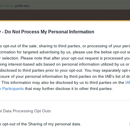
ren Person
gefällt dies.
v -
Do Not Process My Personal Information
er 250 kennst, und davon gehe ich aus, dann wirst vdu erkennen das solche Items d
uch in diesen Bereichen ein leveln innerhalb eines angemessenen Zeitraums möglic
to opt-out of the sale, sharing to third parties, or processing of your per
formation for targeted advertising by us, please use the below opt-out s
e" eingehen. Ja klar kenne ich die Levelkurve und ehrlich gesagt, int
r selection. Please note that after your opt-out request is processed y
eing interest-based ads based on personal information utilized by us or
iele Items mit hohen level-abhängigen EP-Werten (die man bei G+T t
disclosed to third parties prior to your opt-out. You may separately opt-
vertretbar sein, wenn dieses Item keine level-abhängigen Werte hat u
losure of your personal information by third parties on the IAB’s list of
. This information may also be disclosed by us to third parties on the
IA
ellen, dass dieses eine Item bei dieser Levelkurve so einen großen U
Participants
that may further disclose it to other third parties.
Und wem die Werte für dieses Item mal wieder zu schlecht sind, der so
it hohen EP-Werten und/oder EP-Bonis.
 man diese Sachen komplett entfernen soll - nur ein Kompromissvors
l Data Processing Opt Outs
oni und EP-Wert verkleinert; ebenso könnte man die Laufzeit verlänge
o opt-out of the Sharing of my personal data.
nach Spielern über Level 250 ausrichten; es gibt da auch viele Spiele