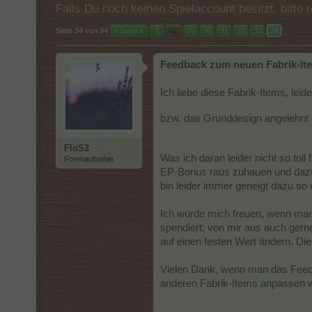
Falls Du noch keinen Spielaccount besitzt, bitt
Seite 34 von 34
< Zurück
1
←
29
30
31
32
33
34
Feedback zum neuen Fabrik-It
Ich liebe diese Fabrik-Items, lei
bzw. das Grunddesign angelehnt an
FloS2
Was ich daran leider nicht so tol
Forenaufseher
EP-Bonus raus zuhauen und dazu 
bin leider immer geneigt dazu so
Ich würde mich freuen, wenn ma
spendiert; von mir aus auch ger
auf einen festen Wert ändern. Di
Vielen Dank, wenn man das Feed
anderen Fabrik-Items anpassen 