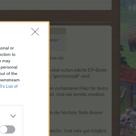
azu sind diejenigen "bei der Stange"
h ist ...
sonal or
ection to
eressiert die mich null-komma-nix.
ou may
 personal
auschen kann) und ebenso sind schon etliche EP-Bonis
out of the
nd auch der EP-Boni etwas "geschrumpft" wird.
 downstream
B’s List of
nterschied ergeben wird. Der vorhandene Platz für Items
llte es links liegen lassen. Und wie bereits erwähnt,
chlag, dass das Item bis in die höchste Stufe Boxen
rn.
r unterhalb diesen Levelbereichs. Und sehr gut möglich,