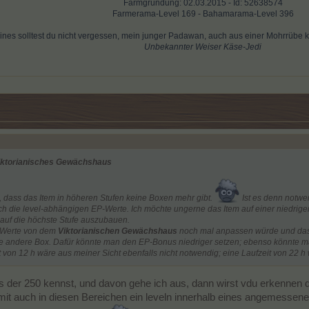
Farmgründung: 02.03.2015 - Id: 52638574
Farmerama-Level 169 - Bahamarama-Level 396
ines solltest du nicht vergessen, mein junger Padawan, auch aus einer Mohrrübe 
Unbekannter Weiser Käse-Jedi
iktorianisches Gewächshaus
de, dass das Item in höheren Stufen keine Boxen mehr gibt.
Ist es denn notwe
die level-abhängigen EP-Werte. Ich möchte ungerne das Item auf einer niedrigen
 auf die höchste Stufe auszubauen.
e Werte von dem
Viktorianischen Gewächshaus
noch mal anpassen würde und dass
ne andere Box. Dafür könnte man den EP-Bonus niedriger setzen; ebenso könnte 
t von 12 h wäre aus meiner Sicht ebenfalls nicht notwendig; eine Laufzeit von 22
ts der 250 kennst, und davon gehe ich aus, dann wirst vdu erkennen 
mit auch in diesen Bereichen ein leveln innerhalb eines angemessenen