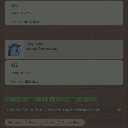
413
6 August 2025
lissy_kind
gefällt dies.
lissy_kind
Lebende Forenlegende
412
6 August 2025
Tammoo
gefällt dies.
< Zurück
1
←
175
176
177
178
179
→
251
Weiter >
Status des Themas:
Es sind keine weiteren Antworten möglich.
Startseite
Foren
Archiv
Archiv Rest