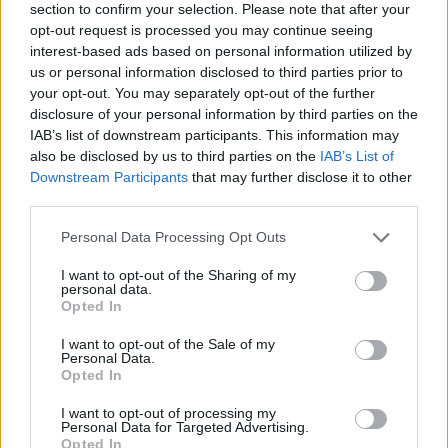
section to confirm your selection. Please note that after your
Tammoo
gefällt dies.
opt-out request is processed you may continue seeing
interest-based ads based on personal information utilized by
us or personal information disclosed to third parties prior to
your opt-out. You may separately opt-out of the further
Tammoo
Lebende Forenlegende
disclosure of your personal information by third parties on the
IAB’s list of downstream participants. This information may
also be disclosed by us to third parties on the
IAB’s List of
413
Downstream Participants
that may further disclose it to other
third parties.
6 August 2025
lissy_kind
gefällt dies.
Personal Data Processing Opt Outs
I want to opt-out of the Sharing of my
personal data.
lissy_kind
Opted In
Lebende Forenlegende
I want to opt-out of the Sale of my
Personal Data.
Opted In
412
6 August 2025
I want to opt-out of processing my
Personal Data for Targeted Advertising.
Tammoo
gefällt dies.
Opted In