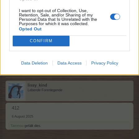
I want to opt-out of Collection, Use,
Retention, Sale, and/or Sharing of my
Personal Data that Is Unrelated with the
Tammoo
Purposes for which it was collected.
Lebende Forenlegende
Opted Out
CONFIRM
413
6 August 2025
lissy_kind
gefällt dies.
Data Deletion
Data Access
Privacy Policy
lissy_kind
Lebende Forenlegende
412
6 August 2025
Tammoo
gefällt dies.