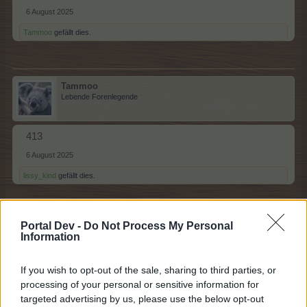
6 August 2025
Tammoo
gefällt dies.
Tammoo
Lebende Forenlegende
413
6 August 2025
lissy_kind
gefällt dies.
Portal Dev -
Do Not Process My Personal
lissy_kind
Information
Lebende Forenlegende
If you wish to opt-out of the sale, sharing to third parties, or
412
processing of your personal or sensitive information for
targeted advertising by us, please use the below opt-out
6 August 2025