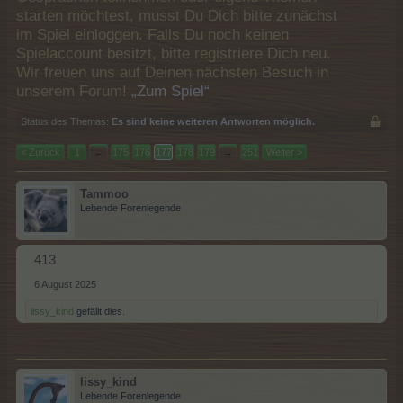
starten möchtest, musst Du Dich bitte zunächst
im Spiel einloggen. Falls Du noch keinen
Spielaccount besitzt, bitte registriere Dich neu.
Wir freuen uns auf Deinen nächsten Besuch in
unserem Forum!
„Zum Spiel“
Status des Themas:
Es sind keine weiteren Antworten möglich.
< Zurück
1
←
175
176
177
178
179
→
251
Weiter >
Tammoo
Lebende Forenlegende
413
6 August 2025
lissy_kind
gefällt dies.
lissy_kind
Lebende Forenlegende