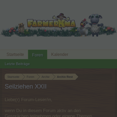
Startseite
Kalender
Foren
Letzte Beiträge
Startseite
Foren
Archiv
Archiv Rest
Seilziehen XXII
Liebe(r) Forum-Leser/in,
wenn Du in diesem Forum aktiv an den
Gesprächen teilnehmen oder eigene Themen