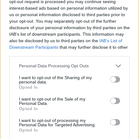
opt-out request is processed you may continue seeing
interest-based ads based on personal information utilized by
us or personal information disclosed to third parties prior to
lissy_kind
your opt-out. You may separately opt-out of the further
Lebende Forenlegende
disclosure of your personal information by third parties on the
IAB’s list of downstream participants. This information may
also be disclosed by us to third parties on the
IAB’s List of
Wasserski....XYZ
Downstream Participants
that may further disclose it to other
7 Juli 2026
third parties.
Tammoo
und
*schokolade61*
gefällt dies.
Personal Data Processing Opt Outs
I want to opt-out of the Sharing of my
personal data.
*schokolade61*
Opted In
Lebende Forenlegende
I want to opt-out of the Sale of my
Personal Data.
Yachtsegeln.........
Z
Opted In
8 Juli 2026
I want to opt-out of processing my
Tammoo
,
Sweet_Bubble
,
thriftshop
und
1 weiteren Person
gefällt dies.
Personal Data for Targeted Advertising.
Opted In