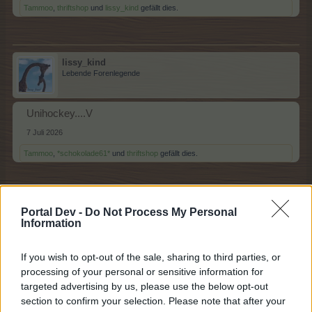
Tammoo
,
thriftshop
und
lissy_kind
gefällt dies.
lissy_kind
Lebende Forenlegende
Unihockey....V
7 Juli 2026
Tammoo
,
*schokolade61*
und
thriftshop
gefällt dies.
thriftshop
Portal Dev -
Do Not Process My Personal
Lebende Forenlegende
Information
If you wish to opt-out of the sale, sharing to third parties, or
Volleyball.........W
processing of your personal or sensitive information for
7 Juli 2026
targeted advertising by us, please use the below opt-out
Tammoo
,
*schokolade61*
und
lissy_kind
gefällt dies.
section to confirm your selection. Please note that after your