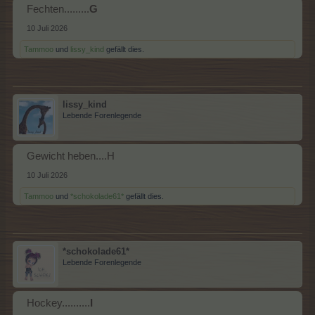
Fechten.........
G
10 Juli 2026
Tammoo
und
lissy_kind
gefällt dies.
lissy_kind
Lebende Forenlegende
Gewicht heben....H
10 Juli 2026
Tammoo
und
*schokolade61*
gefällt dies.
*schokolade61*
Lebende Forenlegende
Hockey..........
I