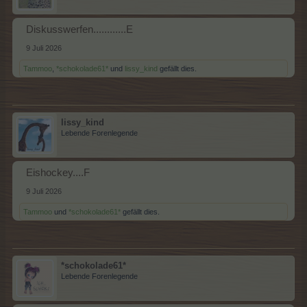
Diskusswerfen............E
9 Juli 2026
Tammoo
,
*schokolade61*
und
lissy_kind
gefällt dies.
lissy_kind
Lebende Forenlegende
Eishockey....F
9 Juli 2026
Tammoo
und
*schokolade61*
gefällt dies.
*schokolade61*
Lebende Forenlegende