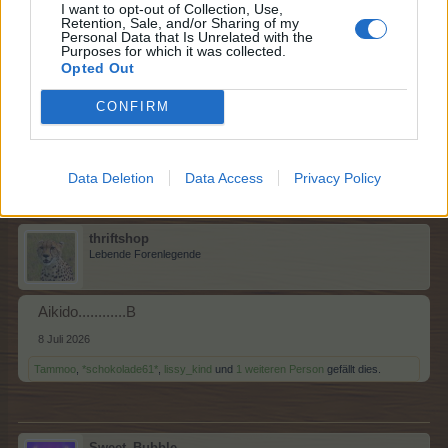
I want to opt-out of Collection, Use,
Retention, Sale, and/or Sharing of my
lissy_kind
Personal Data that Is Unrelated with the
Lebende Forenlegende
Purposes for which it was collected.
Opted Out
Zehnkampf....A
CONFIRM
8 Juli 2026
Tammoo
,
*schokolade61*
,
Sweet_Bubble
und
1 weiteren Person
gefällt dies.
Data Deletion
Data Access
Privacy Policy
thriftshop
Lebende Forenlegende
Aikido............B
8 Juli 2026
Tammoo
,
*schokolade61*
,
lissy_kind
und
1 weiteren Person
gefällt dies.
Sweet_Bubble