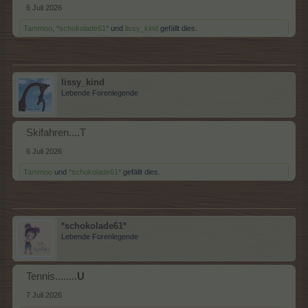
6 Juli 2026
Tammoo
,
*schokolade61*
und
lissy_kind
gefällt dies.
lissy_kind
Lebende Forenlegende
Skifahren....T
6 Juli 2026
Tammoo
und
*schokolade61*
gefällt dies.
*schokolade61*
Lebende Forenlegende
Tennis........
U
7 Juli 2026