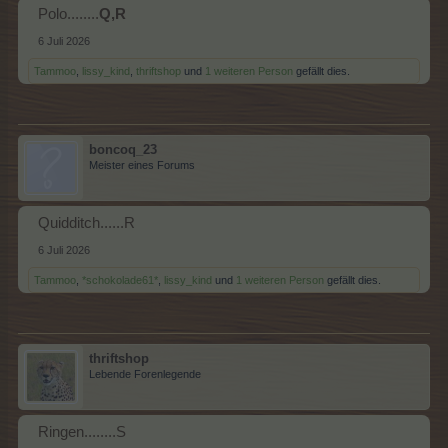
Polo........
Q,R
6 Juli 2026
Tammoo
,
lissy_kind
,
thriftshop
und
1 weiteren Person
gefällt dies.
boncoq_23
Meister eines Forums
Quidditch......R
6 Juli 2026
Tammoo
,
*schokolade61*
,
lissy_kind
und
1 weiteren Person
gefällt dies.
thriftshop
Lebende Forenlegende
Ringen........S