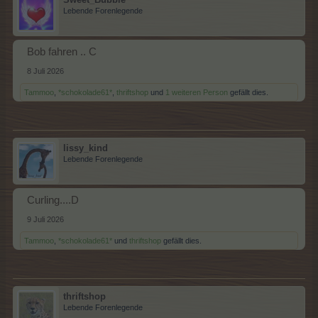
Lebende Forenlegende
Bob fahren .. C
8 Juli 2026
Tammoo
,
*schokolade61*
,
thriftshop
und
1 weiteren Person
gefällt dies.
lissy_kind
Lebende Forenlegende
Curling....D
9 Juli 2026
Tammoo
,
*schokolade61*
und
thriftshop
gefällt dies.
thriftshop
Lebende Forenlegende