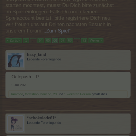
starten möchtest, musst Du Dich bitte zunächst
im Spiel einloggen. Falls Du noch keinen
Spielaccount besitzt, bitte registriere Dich neu.
Wir freuen uns auf Deinen nächsten Besuch in
unserem Forum!
„Zum Spiel“
< Zurück
1
←
64
65
66
67
68
→
72
Weiter >
lissy_kind
Lebende Forenlegende
Octopush....P
5 Juli 2026
Tammoo
,
thriftshop
,
boncoq_23
und
1 weiteren Person
gefällt dies.
*schokolade61*
Lebende Forenlegende