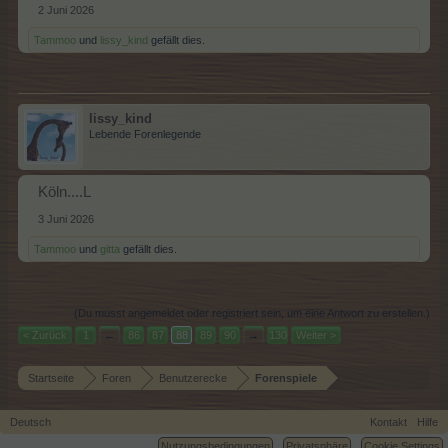
2 Juni 2026
Tammoo
und
lissy_kind
gefällt dies.
lissy_kind
Lebende Forenlegende
Köln....L
3 Juni 2026
Tammoo
und
gitta
gefällt dies.
(Du musst angemeldet oder registriert sein, um eine Antwort zu erstellen.)
< Zurück
1
←
86
87
88
89
90
→
130
Weiter >
Startseite
Foren
Benutzerecke
Forenspiele
Deutsch
Kontakt
Hilfe
Nutzungsbedingungen
Privatsphäre
Cookie Settings