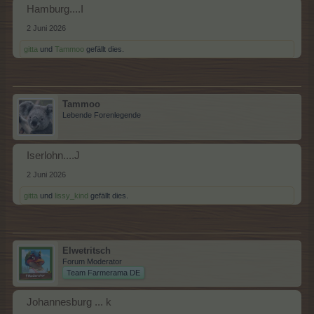
Hamburg....I
2 Juni 2026
gitta
und
Tammoo
gefällt dies.
Tammoo
Lebende Forenlegende
Iserlohn....J
2 Juni 2026
gitta
und
lissy_kind
gefällt dies.
Elwetritsch
Forum Moderator
Team Farmerama DE
Johannesburg ... k