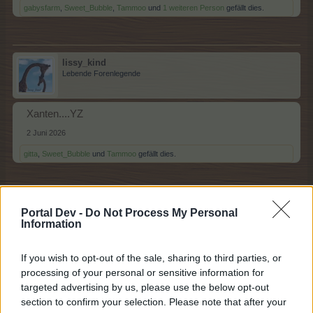
gabysfarm
,
Sweet_Bubble
,
Tammoo
und
1 weiteren Person
gefällt dies.
lissy_kind
Lebende Forenlegende
Xanten....YZ
2 Juni 2026
gitta
,
Sweet_Bubble
und
Tammoo
gefällt dies.
Tammoo
Portal Dev -
Do Not Process My Personal
Lebende Forenlegende
Information
If you wish to opt-out of the sale, sharing to third parties, or
Yokohama...Z
processing of your personal or sensitive information for
2 Juni 2026
targeted advertising by us, please use the below opt-out
gitta
,
lissy_kind
und
Sweet_Bubble
gefällt dies.
section to confirm your selection. Please note that after your