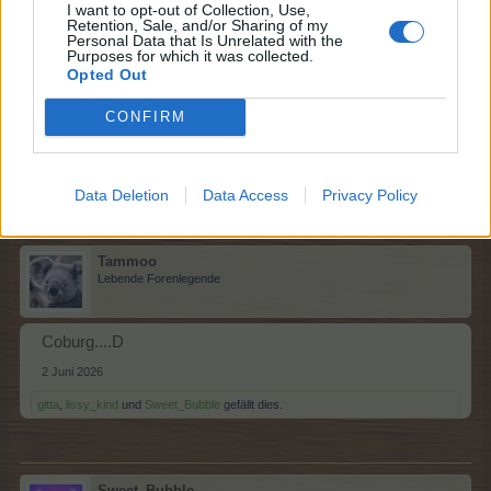
I want to opt-out of Collection, Use,
Retention, Sale, and/or Sharing of my
Sweet_Bubble
Personal Data that Is Unrelated with the
Lebende Forenlegende
Purposes for which it was collected.
Opted Out
Berlin .. C
CONFIRM
2 Juni 2026
lissy_kind
und
Tammoo
gefällt dies.
Data Deletion
Data Access
Privacy Policy
Tammoo
Lebende Forenlegende
Coburg....D
2 Juni 2026
gitta
,
lissy_kind
und
Sweet_Bubble
gefällt dies.
Sweet_Bubble