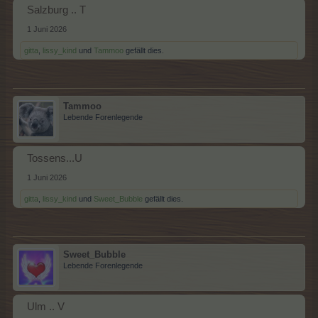
Salzburg .. T
1 Juni 2026
gitta
,
lissy_kind
und
Tammoo
gefällt dies.
Tammoo
Lebende Forenlegende
Tossens...U
1 Juni 2026
gitta
,
lissy_kind
und
Sweet_Bubble
gefällt dies.
Sweet_Bubble
Lebende Forenlegende
Ulm .. V