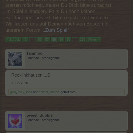
starten möchtest, musst Du Dich bitte zunächst
im Spiel einloggen. Falls Du noch keinen
Spielaccount besitzt, bitte registriere Dich neu.
Wir freuen uns auf Deinen nächsten Besuch in
unserem Forum!
„Zum Spiel“
< Zurück
1
←
86
87
88
89
90
→
130
Weiter >
Tammoo
Lebende Forenlegende
Recklinkhausen....S
1 Juni 2026
gitta
,
lissy_kind
und
Sweet_Bubble
gefällt dies.
Sweet_Bubble
Lebende Forenlegende