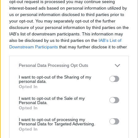
opt-out request is processed you may continue seeing
interest-based ads based on personal information utilized by
us or personal information disclosed to third parties prior to
Sweet_Bubble
your opt-out. You may separately opt-out of the further
Lebende Forenlegende
disclosure of your personal information by third parties on the
IAB’s list of downstream participants. This information may
also be disclosed by us to third parties on the
IAB’s List of
Zagreb .. A
Downstream Participants
that may further disclose it to other
2 Juni 2026
third parties.
gitta
,
lissy_kind
und
Tammoo
gefällt dies.
Personal Data Processing Opt Outs
I want to opt-out of the Sharing of my
personal data.
Tammoo
Opted In
Lebende Forenlegende
I want to opt-out of the Sale of my
Personal Data.
Aurich...B
Opted In
2 Juni 2026
I want to opt-out of processing my
gitta
,
lissy_kind
und
Sweet_Bubble
gefällt dies.
Personal Data for Targeted Advertising.
Opted In