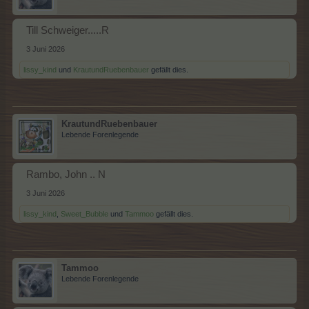
Till Schweiger.....R
3 Juni 2026
lissy_kind
und
KrautundRuebenbauer
gefällt dies.
KrautundRuebenbauer
Lebende Forenlegende
Rambo, John .. N
3 Juni 2026
lissy_kind
,
Sweet_Bubble
und
Tammoo
gefällt dies.
Tammoo
Lebende Forenlegende