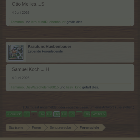
Otto Mellies....S
4 Juni 2026
Tammoo
und
KrautundRuebenbauer
gefällt dies.
KrautundRuebenbauer
Lebende Forenlegende
Samuel Koch ... H
4 Juni 2026
Tammoo
,
DieWatschelente0815
und
lissy_kind
gefällt dies.
(Du musst angemeldet oder registriert sein, um eine Antwort zu erstellen.)
< Zurück
1
←
167
168
169
170
171
→
186
Weiter >
Startseite
Foren
Benutzerecke
Forenspiele