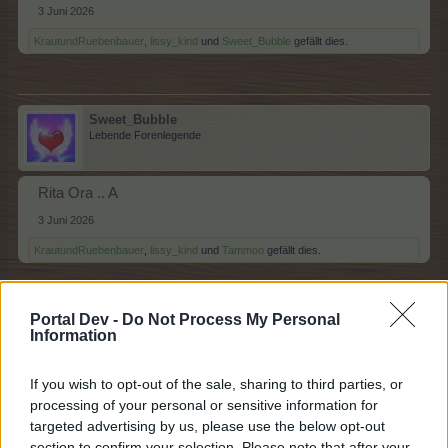
3 Juni 2026
KrautundRuebenbauer
,
lissy_kind
und
Sweet_Bubble
gefällt dies.
Sweet_Bubble
Lebende Forenlegende
Rita Ora .. A
3 Juni 2026
KrautundRuebenbauer
,
lissy_kind
und
Tammoo
gefällt dies.
Portal Dev -
Do Not Process My Personal
Tammoo
Information
Lebende Forenlegende
If you wish to opt-out of the sale, sharing to third parties, or
Arnold Schwarzenegger....R
processing of your personal or sensitive information for
targeted advertising by us, please use the below opt-out
3 Juni 2026
section to confirm your selection. Please note that after your