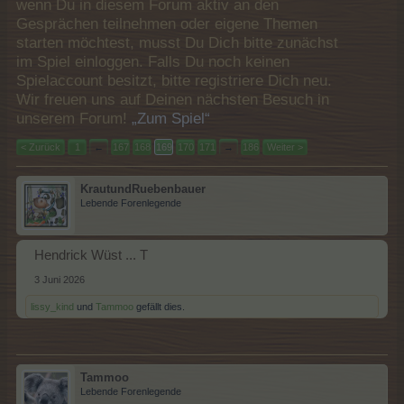
wenn Du in diesem Forum aktiv an den
Gesprächen teilnehmen oder eigene Themen
starten möchtest, musst Du Dich bitte zunächst
im Spiel einloggen. Falls Du noch keinen
Spielaccount besitzt, bitte registriere Dich neu.
Wir freuen uns auf Deinen nächsten Besuch in
unserem Forum!
„Zum Spiel“
< Zurück
1
←
167
168
169
170
171
→
186
Weiter >
KrautundRuebenbauer
Lebende Forenlegende
Hendrick Wüst ... T
3 Juni 2026
lissy_kind
und
Tammoo
gefällt dies.
Tammoo
Lebende Forenlegende