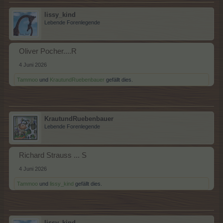
lissy_kind
Lebende Forenlegende
Oliver Pocher....R
4 Juni 2026
Tammoo
und
KrautundRuebenbauer
gefällt dies.
KrautundRuebenbauer
Lebende Forenlegende
Richard Strauss ... S
4 Juni 2026
Tammoo
und
lissy_kind
gefällt dies.
lissy_kind