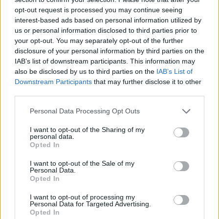
KrautundRuebenbauer
,
lissy_kind
und
Sweet_Bubble
gefällt dies.
opt-out request is processed you may continue seeing
interest-based ads based on personal information utilized by
us or personal information disclosed to third parties prior to
your opt-out. You may separately opt-out of the further
Sweet_Bubble
disclosure of your personal information by third parties on the
Lebende Forenlegende
IAB’s list of downstream participants. This information may
also be disclosed by us to third parties on the
IAB’s List of
Roberts Julia .. A
Downstream Participants
that may further disclose it to other
third parties.
3 Juni 2026
Tammoo
,
KrautundRuebenbauer
und
lissy_kind
gefällt dies.
Personal Data Processing Opt Outs
I want to opt-out of the Sharing of my
personal data.
Opted In
lissy_kind
Lebende Forenlegende
I want to opt-out of the Sale of my
Personal Data.
Opted In
Andreas Bourani....I
3 Juni 2026
I want to opt-out of processing my
Personal Data for Targeted Advertising.
Tammoo
,
Sweet_Bubble
und
KrautundRuebenbauer
gefällt dies.
Opted In