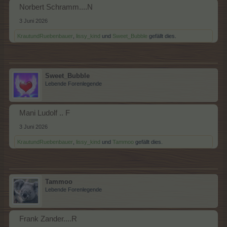
Norbert Schramm....N
3 Juni 2026
KrautundRuebenbauer
,
lissy_kind
und
Sweet_Bubble
gefällt dies.
Sweet_Bubble
Lebende Forenlegende
Mani Ludolf .. F
3 Juni 2026
KrautundRuebenbauer
,
lissy_kind
und
Tammoo
gefällt dies.
Tammoo
Lebende Forenlegende
Frank Zander....R