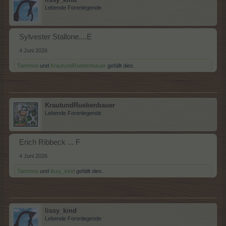
Lebende Forenlegende
Sylvester Stallone....E
4 Juni 2026
Tammoo
und
KrautundRuebenbauer
gefällt dies.
KrautundRuebenbauer
Lebende Forenlegende
Erich Ribbeck ... F
4 Juni 2026
Tammoo
und
lissy_kind
gefällt dies.
lissy_kind
Lebende Forenlegende