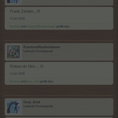
Frank Zander....R
4 Juni 2026
Tammoo
und
KrautundRuebenbauer
gefällt dies.
KrautundRuebenbauer
Lebende Forenlegende
Robert de Niro ... O
4 Juni 2026
Tammoo
und
lissy_kind
gefällt dies.
lissy_kind
Lebende Forenlegende