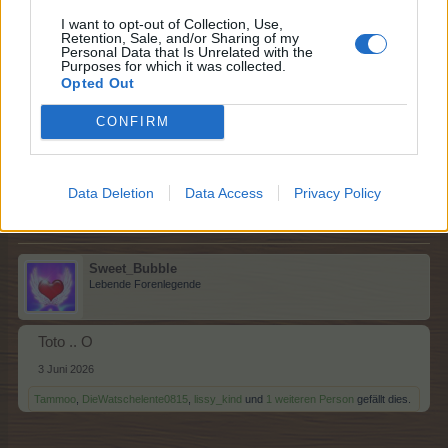
I want to opt-out of Collection, Use,
Retention, Sale, and/or Sharing of my
Personal Data that Is Unrelated with the
KrautundRuebenbauer
Purposes for which it was collected.
Lebende Forenlegende
Opted Out
CONFIRM
Immanuel Kant ... T
3 Juni 2026
Tammoo
,
lissy_kind
und
Sweet_Bubble
gefällt dies.
Data Deletion
Data Access
Privacy Policy
Sweet_Bubble
Lebende Forenlegende
Toto .. O
3 Juni 2026
Tammoo
,
DieWatschelente0815
,
lissy_kind
und
1 weiteren Person
gefällt dies.