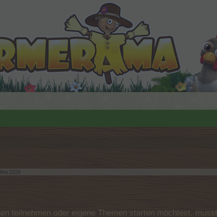
 Mai 2026
.
n teilnehmen oder eigene Themen starten möchtest, musst D