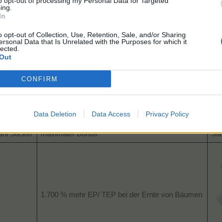
to opt-out of processing my Personal Data for Targeted
ing.
In
o opt-out of Collection, Use, Retention, Sale, and/or Sharing
ersonal Data that Is Unrelated with the Purposes for which it
lected.
Out
CONFIRM
Freischaltung Sticker-Album Orange
Freischaltung Sticker-Album Rot
Data Deletion
Data Access
Privacy Policy
hl Sticker
maximaler Bonus
Sti
1.700 % mehr EP/ TEP bei der Ernte von Bäumen