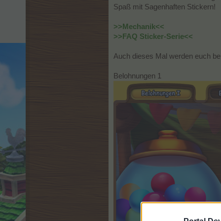
Spaß mit Sagenhaften Stickern!
>>Mechanik<<
>>FAQ Sticker-Serie<<
Auch dieses Mal werden euch be
Belohnungen 1