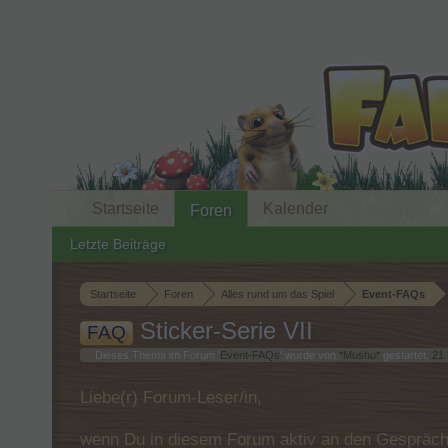
Startseite
Kalender
Foren
Letzte Beiträge
Startseite
Foren
Alles rund um das Spiel
Event-FAQs
Sticker-Serie VII
FAQ
Dieses Thema im Forum '
Event-FAQs
' wurde von
*Mushu*
gestartet,
21
Liebe(r) Forum-Leser/in,
wenn Du in diesem Forum aktiv an den Gespräche