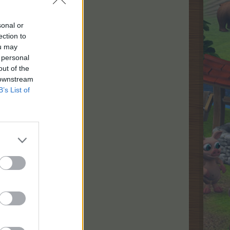
sonal or
ection to
ou may
 personal
out of the
 downstream
B’s List of