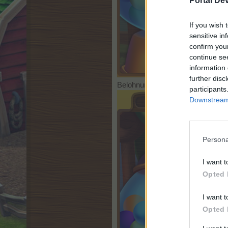
Portal De
If you wish 
sensitive in
confirm you
continue se
information 
further disc
Belohnungen 2
participants
Downstream 
Persona
I want t
Opted 
I want t
Opted 