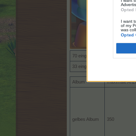
I want 
Advertis
Opted 
I want t
of my P
was col
Opted 
70 eingeklebte gelbe Sticker
33 eingeklebte orangene Sticker
Album
maximale Anza
gelbes Album
350