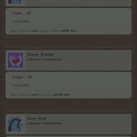
Viper....W
1 Juni 2026
gitta
,
Tammoo
und
Sweet_Bubble
gefällt dies.
Sweet_Bubble
Lebende Forenlegende
Vogel .. W
1 Juni 2026
gitta
,
Tammoo
und
lissy_kind
gefällt dies.
lissy_kind
Lebende Forenlegende