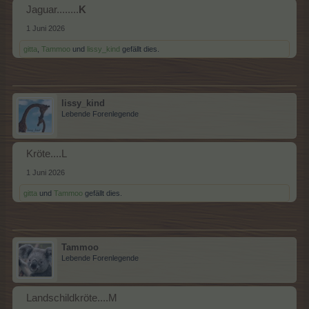
Jaguar........
K
1 Juni 2026
gitta
,
Tammoo
und
lissy_kind
gefällt dies.
lissy_kind
Lebende Forenlegende
Kröte....L
1 Juni 2026
gitta
und
Tammoo
gefällt dies.
Tammoo
Lebende Forenlegende
Landschildkröte....M