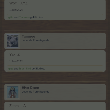
Wolf....XYZ
1 Juni 2026
gitta
und
Tammoo
gefällt dies.
Tammoo
Lebende Forenlegende
Yak..Z
1 Juni 2026
gitta
und
lissy_kind
gefällt dies.
HHer-Deern
Lebende Forenlegende
Zebra ... A