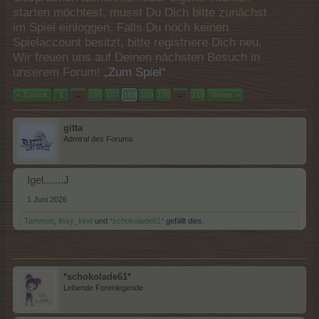
starten möchtest, musst Du Dich bitte zunächst
im Spiel einloggen. Falls Du noch keinen
Spielaccount besitzt, bitte registriere Dich neu.
Wir freuen uns auf Deinen nächsten Besuch in
unserem Forum!
„Zum Spiel“
< Zurück
1
←
166
167
168
169
170
→
219
Weiter >
gitta
Admiral des Forums
Igel.......J
1 Juni 2026
Tammoo
,
lissy_kind
und
*schokolade61*
gefällt dies.
*schokolade61*
Lebende Forenlegende