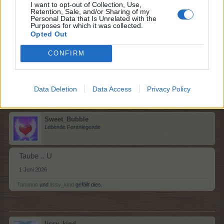
I want to opt-out of Collection, Use,
Retention, Sale, and/or Sharing of my
lissy_kind
Personal Data that Is Unrelated with the
Lebende Forenlegende
Purposes for which it was collected.
Opted Out
Schmetterling....T
CONFIRM
1 Juni 2026
gitta
,
Tammoo
und
Sweet_Bubble
gefällt dies.
Data Deletion
Data Access
Privacy Policy
Sweet_Bubble
Lebende Forenlegende
Taube .. U
1 Juni 2026
Tammoo
und
lissy_kind
gefällt dies.
lissy_kind