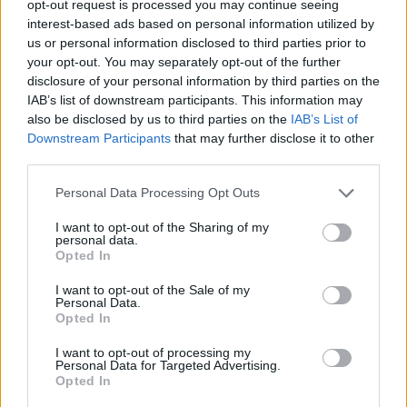
opt-out request is processed you may continue seeing
interest-based ads based on personal information utilized by
us or personal information disclosed to third parties prior to
Sweet_Bubble
your opt-out. You may separately opt-out of the further
Lebende Forenlegende
disclosure of your personal information by third parties on the
IAB’s list of downstream participants. This information may
also be disclosed by us to third parties on the
IAB’s List of
Qualle .. R
Downstream Participants
that may further disclose it to other
1 Juni 2026
third parties.
lissy_kind
und
Tammoo
gefällt dies.
Personal Data Processing Opt Outs
I want to opt-out of the Sharing of my
personal data.
Tammoo
Opted In
Lebende Forenlegende
I want to opt-out of the Sale of my
Personal Data.
Ratte...S
Opted In
1 Juni 2026
I want to opt-out of processing my
gitta
,
Sweet_Bubble
und
lissy_kind
gefällt dies.
Personal Data for Targeted Advertising.
Opted In