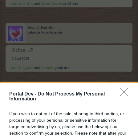
gitta
,
lissy_kind
und
Sweet_Bubble
gefällt dies.
Sweet_Bubble
Lebende Forenlegende
Ochse .. P
1 Juni 2026
gitta
,
lissy_kind
und
Tammoo
gefällt dies.
Tammoo
Portal Dev -
Do Not Process My Personal
Lebende Forenlegende
Information
If you wish to opt-out of the sale, sharing to third parties, or
Polarfuchs...Q/R
processing of your personal or sensitive information for
1 Juni 2026
targeted advertising by us, please use the below opt-out
gitta
,
lissy_kind
und
Sweet_Bubble
gefällt dies.
section to confirm your selection. Please note that after your