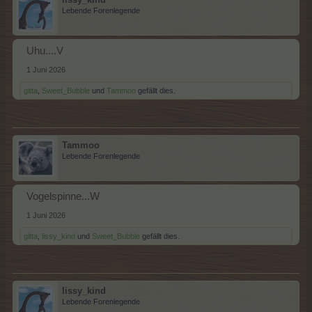
Lebende Forenlegende
Uhu....V
1 Juni 2026
gitta
,
Sweet_Bubble
und
Tammoo
gefällt dies.
Tammoo
Lebende Forenlegende
Vogelspinne...W
1 Juni 2026
gitta
,
lissy_kind
und
Sweet_Bubble
gefällt dies.
lissy_kind
Lebende Forenlegende