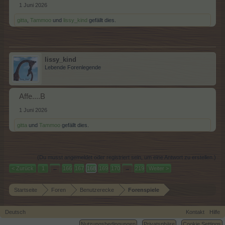
1 Juni 2026
gitta
,
Tammoo
und
lissy_kind
gefällt dies.
lissy_kind
Lebende Forenlegende
Affe....B
1 Juni 2026
gitta
und
Tammoo
gefällt dies.
(Du musst angemeldet oder registriert sein, um eine Antwort zu erstellen.)
< Zurück
1
←
166
167
168
169
170
→
219
Weiter >
Startseite
Foren
Benutzerecke
Forenspiele
Deutsch
Kontakt
Hilfe
Nutzungsbedingungen
Privatsphäre
Cookie Settings