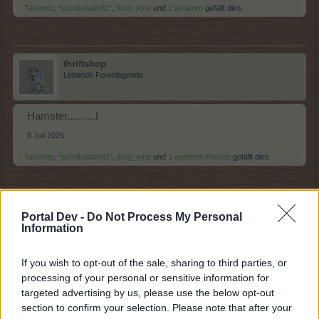
Tammoo
,
*schokolade61*
,
lissy_kind
und
2 anderen
gefällt dies.
thriftshop
Lebende Forenlegende
Hamster..........I
8 Juli 2026
Tammoo
,
*schokolade61*
,
lissy_kind
und
1 weiteren Person
gefällt dies.
boncoq_23
Portal Dev -
Do Not Process My Personal
Meister eines Forums
Information
If you wish to opt-out of the sale, sharing to third parties, or
Iltis.......J
processing of your personal or sensitive information for
8 Juli 2026
targeted advertising by us, please use the below opt-out
Tammoo
,
thriftshop
und
lissy_kind
gefällt dies.
section to confirm your selection. Please note that after your