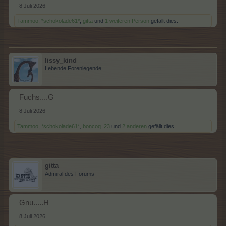
8 Juli 2026
Tammoo
,
*schokolade61*
,
gitta
und
1 weiteren Person
gefällt dies.
lissy_kind
Lebende Forenlegende
Fuchs....G
8 Juli 2026
Tammoo
,
*schokolade61*
,
boncoq_23
und
2 anderen
gefällt dies.
gitta
Admiral des Forums
Gnu.....H
8 Juli 2026