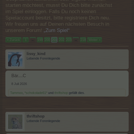
starten möchtest, musst Du Dich bitte zunächst
im Spiel einloggen. Falls Du noch keinen
Spielaccount besitzt, bitte registriere Dich neu.
Wir freuen uns auf Deinen nächsten Besuch in
unserem Forum!
„Zum Spiel“
< Zurück
1
←
199
200
201
202
203
→
218
Weiter >
lissy_kind
Lebende Forenlegende
Bär....C
8 Juli 2026
Tammoo
,
*schokolade61*
und
thriftshop
gefällt dies.
thriftshop
Lebende Forenlegende