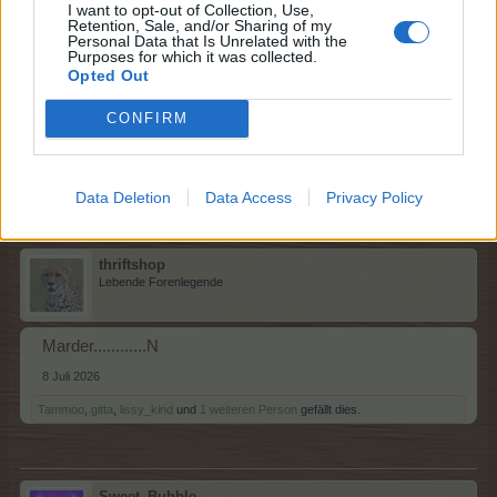
I want to opt-out of Collection, Use,
Retention, Sale, and/or Sharing of my
lissy_kind
Personal Data that Is Unrelated with the
Lebende Forenlegende
Purposes for which it was collected.
Opted Out
Leguan....M
CONFIRM
8 Juli 2026
Tammoo
,
gitta
,
Sweet_Bubble
und
1 weiteren Person
gefällt dies.
Data Deletion
Data Access
Privacy Policy
thriftshop
Lebende Forenlegende
Marder............N
8 Juli 2026
Tammoo
,
gitta
,
lissy_kind
und
1 weiteren Person
gefällt dies.
Sweet_Bubble