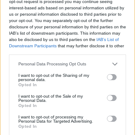
opt-out request is processed you may continue seeing
interest-based ads based on personal information utilized by
us or personal information disclosed to third parties prior to
lissy_kind
your opt-out. You may separately opt-out of the further
Lebende Forenlegende
disclosure of your personal information by third parties on the
IAB’s list of downstream participants. This information may
also be disclosed by us to third parties on the
IAB’s List of
Javaneraffe....K
Downstream Participants
that may further disclose it to other
8 Juli 2026
third parties.
Tammoo
und
*schokolade61*
gefällt dies.
Personal Data Processing Opt Outs
I want to opt-out of the Sharing of my
personal data.
*schokolade61*
Opted In
Lebende Forenlegende
I want to opt-out of the Sale of my
Personal Data.
Koala........
L
Opted In
8 Juli 2026
I want to opt-out of processing my
Tammoo
,
gitta
,
Sweet_Bubble
und
2 anderen
gefällt dies.
Personal Data for Targeted Advertising.
Opted In