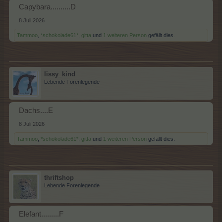
Capybara..........D
8 Juli 2026
Tammoo
,
*schokolade61*
,
gitta
und
1 weiteren Person
gefällt dies.
lissy_kind
Lebende Forenlegende
Dachs....E
8 Juli 2026
Tammoo
,
*schokolade61*
,
gitta
und
1 weiteren Person
gefällt dies.
thriftshop
Lebende Forenlegende
Elefant.........F