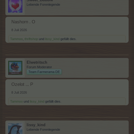
Lebende Forenlegende
Nashorn . O
8 Juli 2026
Tammoo
,
thriftshop
und
lissy_kind
gefällt dies.
Elwetritsch
Forum Moderator
Team Farmerama DE
Ozelot ... P
8 Juli 2026
Tammoo
und
lissy_kind
gefällt dies.
lissy_kind
Lebende Forenlegende