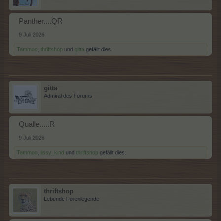
Panther....QR
9 Juli 2026
Tammoo
,
thriftshop
und
gitta
gefällt dies.
gitta
Admiral des Forums
Qualle.....R
9 Juli 2026
Tammoo
,
lissy_kind
und
thriftshop
gefällt dies.
thriftshop
Lebende Forenlegende