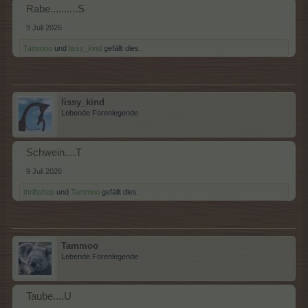
Rabe..........S
9 Juli 2026
Tammoo
und
lissy_kind
gefällt dies.
lissy_kind
Lebende Forenlegende
Schwein....T
9 Juli 2026
thriftshop
und
Tammoo
gefällt dies.
Tammoo
Lebende Forenlegende
Taube....U