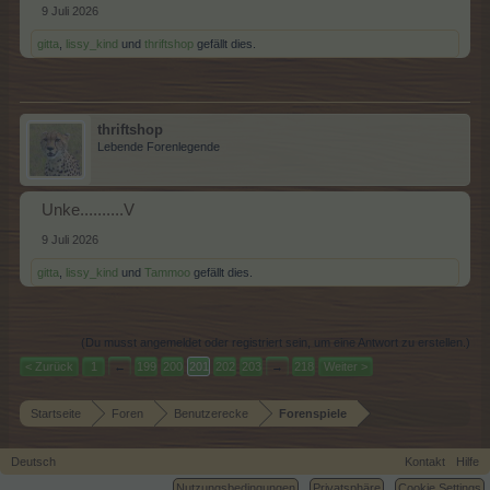
9 Juli 2026
gitta
,
lissy_kind
und
thriftshop
gefällt dies.
thriftshop
Lebende Forenlegende
Unke..........V
9 Juli 2026
gitta
,
lissy_kind
und
Tammoo
gefällt dies.
(Du musst angemeldet oder registriert sein, um eine Antwort zu erstellen.)
< Zurück
1
←
199
200
201
202
203
→
218
Weiter >
Startseite
Foren
Benutzerecke
Forenspiele
Deutsch
Kontakt
Hilfe
Nutzungsbedingungen
Privatsphäre
Cookie Settings