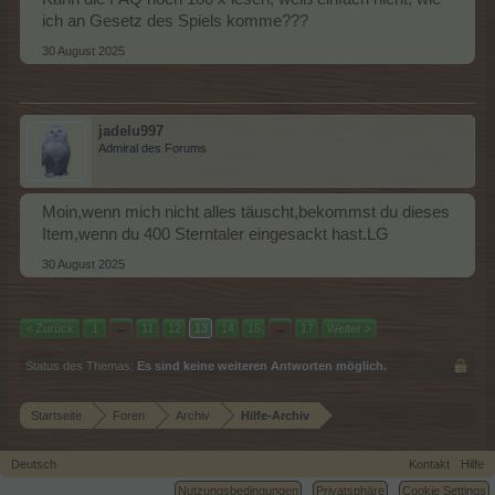
ich an Gesetz des Spiels komme???
30 August 2025
jadelu997
Admiral des Forums
Moin,wenn mich nicht alles täuscht,bekommst du dieses
Item,wenn du 400 Sterntaler eingesackt hast.LG
30 August 2025
< Zurück
1
←
11
12
13
14
15
→
17
Weiter >
Status des Themas:
Es sind keine weiteren Antworten möglich.
Startseite
Foren
Archiv
Hilfe-Archiv
Deutsch
Kontakt
Hilfe
Nutzungsbedingungen
Privatsphäre
Cookie Settings