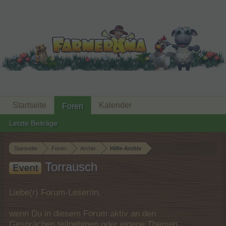
Startseite
Kalender
Foren
Letzte Beiträge
Startseite
Foren
Archiv
Hilfe-Archiv
Torrausch
Event
Liebe(r) Forum-Leser/in,
wenn Du in diesem Forum aktiv an den
Gesprächen teilnehmen oder eigene Themen