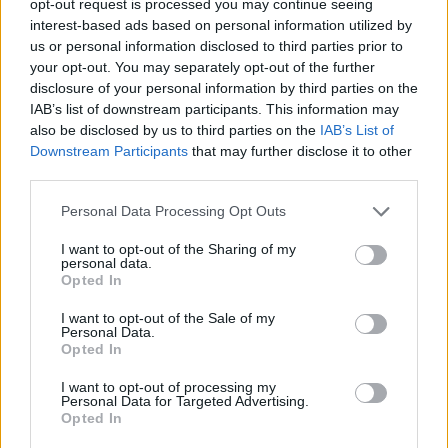
Moin, in der DR konnte mein Anliegen leider nicht geklärt
opt-out request is processed you may continue seeing
werden:
interest-based ads based on personal information utilized by
us or personal information disclosed to third parties prior to
Beim Hasen habe ich 3 Runden à 9 Spielen und im Shop
nur
6
Kicker-Chips
your opt-out. You may separately opt-out of the further
Beim Bären habe ich 2 Runden à 9 Spielen und im Shop bereits
disclosure of your personal information by third parties on the
9 Bärig-Chips
IAB’s list of downstream participants. This information may
also be disclosed by us to third parties on the
IAB’s List of
Ich hatte es bisher so verstanden, dass man nach 3x 9 Spielen
Click to expand...
das Grunditem sowie die 7 Upgrades einlösen kann.
Downstream Participants
that may further disclose it to other
Wo ist mein Denkfehler; stehe wohl auf dem Schlauch?
third parties.
Hallo tanto01,
erklären würde das auf Anhieb nur, wenn du dir mit den 3
Vielleicht hat noch jemand eine Antwort für mich oder ein Mod
Personal Data Processing Opt Outs
fehlenden Chips Sterntaler eingetauscht hättst. Müsstest
du dann aber im Shop sehen. Ich hab auf jeden Fall mal
kann freundlicherweise beim Support nachfragen.
I want to opt-out of the Sharing of my
beim Support nachgefragt und warte auf Antwort.
personal data.
Opted In
Edit: Mehr Bärig-Chips könntest du haben, wenn du den
I want to opt-out of the Sale of my
Ball schon mal zwischendurch abgeholt hast.
Personal Data.
29 August 2025
Opted In
I want to opt-out of processing my
Personal Data for Targeted Advertising.
Opted In
tanto01
Lebende Forenlegende