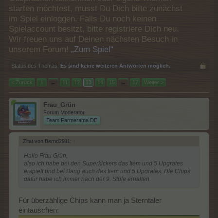
starten möchtest, musst Du Dich bitte zunächst
im Spiel einloggen. Falls Du noch keinen
Spielaccount besitzt, bitte registriere Dich neu.
Wir freuen uns auf Deinen nächsten Besuch in
unserem Forum!
„Zum Spiel“
Status des Themas:
Es sind keine weiteren Antworten möglich.
< Zurück
1
←
11
12
13
14
15
→
17
Weiter >
Frau_Grün
Forum Moderator
Team Farmerama DE
Zitat von Bernd2911:
↑
Hallo Frau Grün,
also ich habe bei den Superkickers das Item und 5 Upgrates
erspielt und bei Bärig auch das Item und 5 Upgrates. Die Chips
dafür habe ich immer nach der 9. Stufe erhalten.
Für überzählige Chips kann man ja Sterntaler
eintauschen: