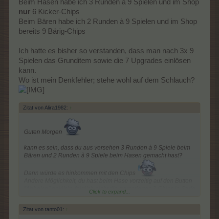
Beim Hasen habe ich 3 Runden à 9 Spielen und im Shop
nur
6 Kicker-Chips
Beim Bären habe ich 2 Runden à 9 Spielen und im Shop
bereits 9 Bärig-Chips
Ich hatte es bisher so verstanden, dass man nach 3x 9
Spielen das Grunditem sowie die 7 Upgrades einlösen
kann.
Wo ist mein Denkfehler; stehe wohl auf dem Schlauch?
Zitat von Alira1982:
↑
Guten Morgen
kann es sein, dass du aus versehen 3 Runden à 9 Spiele beim
Bären und 2 Runden à 9 Spiele beim Hasen gemacht hast?
Dann würde es hinkommen mit den Chips
Andere Möglichkeit, du hast beim Hase vorzeitig auf den Button
"Abholen" geklickt, folglich nicht die garantierten 3 Chips in Stufe
Click to expand...
8 und oder 9 erhalten und bist somit wieder mit Stufe 0 gestartet.
Beim Bären evtl. keine 9 Spiele gespielt, sondern mit Hilfe von
Zitat von tanto01:
↑
Ballpumpen die Stufe erhöht,