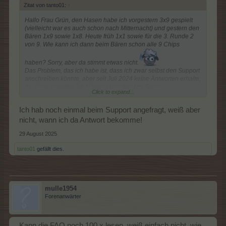
Zitat von tanto01:
↑
Hallo Frau Grün, den Hasen habe ich vorgestern 3x9 gespielt
(vielleicht war es auch schon nach Mitternacht) und gestern den
Bären 1x9 sowie 1x8. Heute früh 1x1 sowie für die 3. Runde 2
von 9. Wie kann ich dann beim Bären schon alle 9 Chips
haben? Sorry, aber da stimmt etwas nicht.
Das Problem, das ich habe ist, dass ich zwar selbst den Support
anschreiben könnte, aber seit Juli 2024 keine Antworten erhalte,
da diese irgendwo im Nirwana und nicht im Spam
Click to expand...
verschwinden. Darüber hatte ich schon Kontakt mit
SvenBömwöllen (Mona), obwohl die normalen Newsletter
Ich hab noch einmal beim Support angefragt, weiß aber
ankommen, sich meine Mailadresse nicht geändert hat und alle
bekannten Mailadressen von BP bei mir in der whitlist stehen.
nicht, wann ich da Antwort bekomme!
29 August 2025
Gerade beim Farmertreffer in
Hitzacker war das wieder
Thema und ich bekam die Antwort, dass es bei BP Probleme mit
tanto01
gefällt dies.
den Endungen @t-online.de gäbe. Ist leider alles sehr
unbefriedigend.
mulle1954
Forenanwärter
Kann die FAQ noch 100 x lesen, weiß einfach nicht, wie