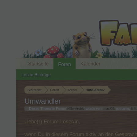
Startseite
Kalender
Foren
Letzte Beiträge
Startseite
Foren
Archiv
Hilfe-Archiv
Umwandler
Dieses Thema im Forum '
Hilfe-Archiv
' wurde von
.maxi06.
gestartet,
6 M
Liebe(r) Forum-Leser/in,
wenn Du in diesem Forum aktiv an den Gespräche