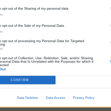
o opt-out of the Sharing of my personal data.
In
o opt-out of the Sale of my Personal Data.
In
to opt-out of processing my Personal Data for Targeted
ing.
Etwas im Leben hinter sich zu lassen, bedeutet nicht, dass man es verg
In
Sondern nur, dass man akzeptiert, was passiert ist & weiterlebt.
Erfahrung ist das, was bleibt, wenn man nichts mehr hat.
o opt-out of Collection, Use, Retention, Sale, and/or Sharing
ersonal Data that Is Unrelated with the Purposes for which it
lected.
Out
CONFIRM
pen / im Edelweißtal:
Data Deletion
Data Access
Privacy Policy