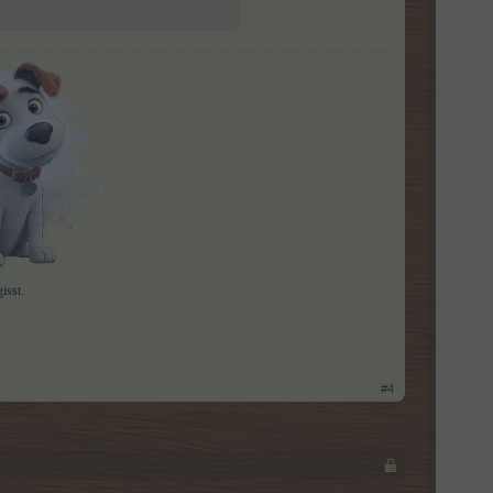
isst.
#4