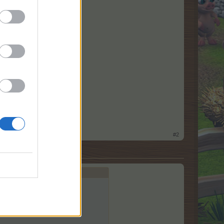
isst.
#2