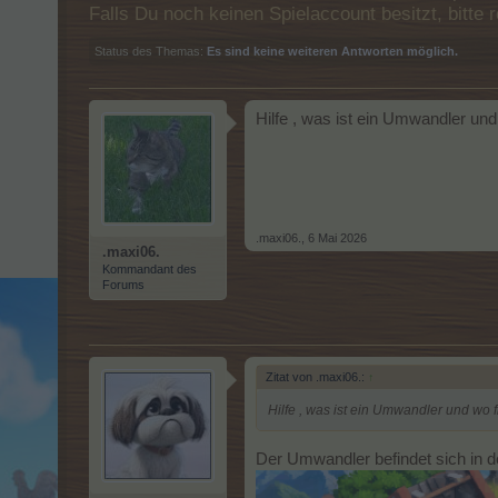
Falls Du noch keinen Spielaccount besitzt, bitt
Status des Themas:
Es sind keine weiteren Antworten möglich.
Hilfe , was ist ein Umwandler und
.maxi06.
,
6 Mai 2026
.maxi06.
Kommandant des
Forums
Zitat von .maxi06.:
↑
Hilfe , was ist ein Umwandler und wo 
Der Umwandler befindet sich in de