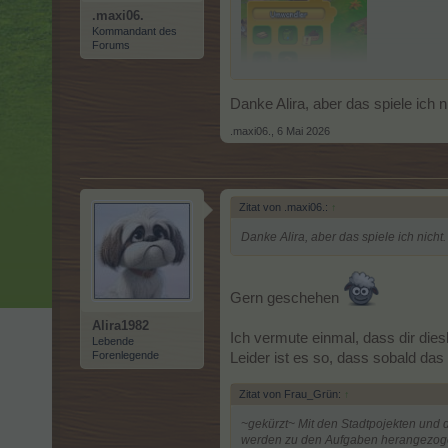
.maxi06.
Kommandant des
Forums
und dort hat m
Danke Alira, aber das spiele ich n
- Herstellung Nutzholz
- Herstellung Grüner Sprit
.maxi06.
,
6 Mai 2026
- Herstellung Humus
- Herstellung Werkzeugkasten
- Recycling
Zitat von .maxi06.:
↑
Danke Alira, aber das spiele ich nicht.
Gern geschehen
Alira1982
Ich vermute einmal, dass dir dies
Lebende
Forenlegende
Leider ist es so, dass sobald da
Zitat von Frau_Grün:
↑
~gekürzt~
Mit den Stadtpojekten und de
werden zu den Aufgaben herangezogen.