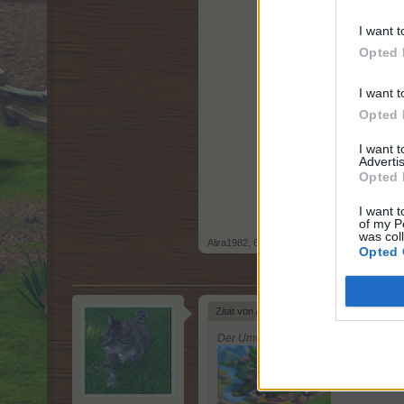
I want t
Opted 
I want t
Opted 
I want 
Advertis
Opted 
I want t
of my P
was col
Alira1982
,
6 Mai 2026
Opted 
Zitat von Alira1982:
↑
Der Umwandler befindet sich in den Al