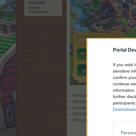
Alira1982
Lebende
Forenlegende
Portal De
If you wish 
sensitive in
confirm you
continue se
information 
- Herstellung Nutzholz
further disc
- Herstellung Grüner Sprit
participants
- Herstellung Humus
Downstream 
- Herstellung Werkzeugkasten
- Recycling
Persona