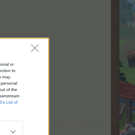
sonal or
ection to
ou may
 personal
out of the
 downstream
B’s List of