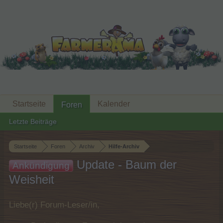
Startseite
Kalender
Foren
Letzte Beiträge
Startseite
Foren
Archiv
Hilfe-Archiv
Update - Baum der
Ankündigung
Weisheit
Liebe(r) Forum-Leser/in,