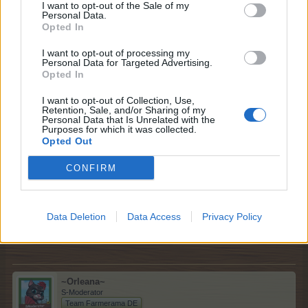
und wenn ich nach die faq tabelle gehe sind 45 und 50
I want to opt-out of the Sale of my
getauscht
Personal Data.
Opted In
ich hab einmal nachgefragt
I want to opt-out of processing my
Personal Data for Targeted Advertising.
1 Mai 2026
Opted In
I want to opt-out of Collection, Use,
Retention, Sale, and/or Sharing of my
miekje9
Personal Data that Is Unrelated with the
Forenprofi
Purposes for which it was collected.
Opted Out
Zitat von ~Orleana~:
↑
CONFIRM
ich hab einmal nachgefragt
Ist gut
Data Deletion
Data Access
Privacy Policy
1 Mai 2026
~Orleana~
S-Moderator
Team Farmerama DE