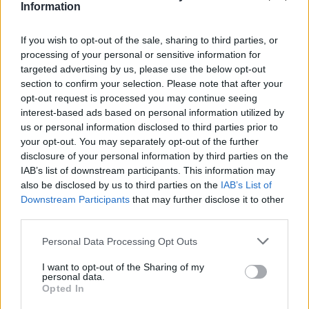
Information
Nummer 50 ist zwei mal im bild der baum
oben rechts und unten links
links unten sollte sein 47 zauberbaum
If you wish to opt-out of the sale, sharing to third parties, or
processing of your personal or sensitive information for
und wenn ich nach die faq tabelle gehe sind 45 und 50
targeted advertising by us, please use the below opt-out
getauscht
section to confirm your selection. Please note that after your
Zuletzt bearbeitet:
1 Mai 2026
opt-out request is processed you may continue seeing
interest-based ads based on personal information utilized by
1 Mai 2026
us or personal information disclosed to third parties prior to
your opt-out. You may separately opt-out of the further
disclosure of your personal information by third parties on the
~Orleana~
IAB’s list of downstream participants. This information may
S-Moderator
also be disclosed by us to third parties on the
Team Farmerama DE
IAB’s List of
Downstream Participants
that may further disclose it to other
third parties.
Zitat von miekje9:
↑
zu erst fabelhafte FAQ
Personal Data Processing Opt Outs
wirklich compliment
Ich habe nur ein kleines problem
I want to opt-out of the Sharing of my
Nummer 50 ist zwei mal im bild der baum
personal data.
oben rechts und unten links
Opted In
links unten sollte sein 47 zauberbaum