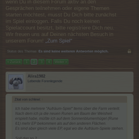
wenn Du in diesem Forum aktiv an den
Gesprächen teilnehmen oder eigene Themen
starten möchtest, musst Du Dich bitte zunächst
im Spiel einloggen. Falls Du noch keinen
Spielaccount besitzt, bitte registriere Dich neu.
Wir freuen uns auf Deinen nächsten Besuch in
unserem Forum!
„Zum Spiel“
Status des Themas:
Es sind keine weiteren Antworten möglich.
< Zurück
1
2
3
4
Weiter >
Alira1982
Lebende Forenlegende
Zitat von schlewi:
↑
Ich habe mehrere "Aufräum-Spiel" Items über die Farm verteilt.
Nach dem ich ja die neuen Runen am Baum der Weisheit
erspielt habe, müßte ich auf dem Sonnenblumenhügel (Rune
61) mehr EP bekommen als auf den anderen Flächen.
Es sind aber gleich viele EP, egal wo die Aufräum-Spiele stehen.
Soll das so ?