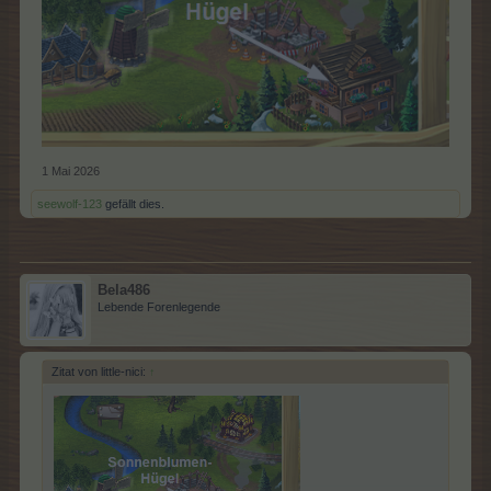
1 Mai 2026
seewolf-123
gefällt dies.
Bela486
Lebende Forenlegende
Zitat von little-nici:
↑