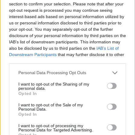
72
section to confirm your selection. Please note that after your
9 Juni 2025
opt-out request is processed you may continue seeing
interest-based ads based on personal information utilized by
sodaclub
gefällt dies.
us or personal information disclosed to third parties prior to
your opt-out. You may separately opt-out of the further
disclosure of your personal information by third parties on the
IAB’s list of downstream participants. This information may
sodaclub
Lebende Forenlegende
also be disclosed by us to third parties on the
IAB’s List of
Downstream Participants
that may further disclose it to other
third parties.
73
Personal Data Processing Opt Outs
9 Juni 2025
lissy_kind
gefällt dies.
I want to opt-out of the Sharing of my
personal data.
Opted In
I want to opt-out of the Sale of my
lissy_kind
Personal Data.
Lebende Forenlegende
Opted In
I want to opt-out of processing my
74
Personal Data for Targeted Advertising.
Opted In