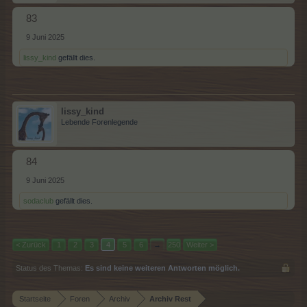
83
9 Juni 2025
lissy_kind
gefällt dies.
lissy_kind
Lebende Forenlegende
84
9 Juni 2025
sodaclub
gefällt dies.
< Zurück
1
2
3
4
5
6
→
250
Weiter >
Status des Themas:
Es sind keine weiteren Antworten möglich.
Startseite
Foren
Archiv
Archiv Rest