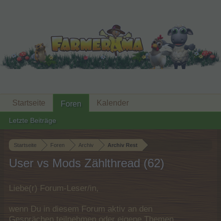
Startseite
Kalender
Foren
Letzte Beiträge
Startseite
Foren
Archiv
Archiv Rest
User vs Mods Zählthread (62)
Liebe(r) Forum-Leser/in,
wenn Du in diesem Forum aktiv an den
Gesprächen teilnehmen oder eigene Themen