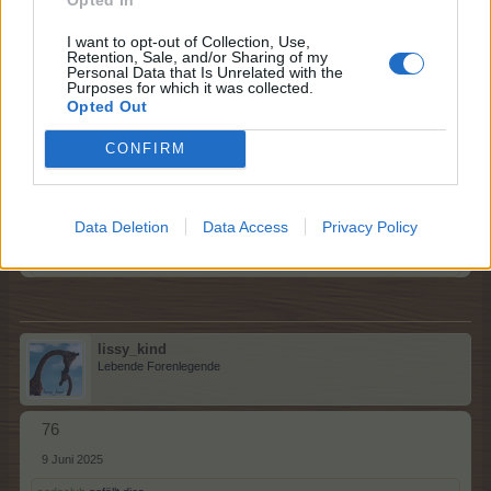
9 Juni 2025
sodaclub
gefällt dies.
I want to opt-out of Collection, Use,
Retention, Sale, and/or Sharing of my
Personal Data that Is Unrelated with the
Purposes for which it was collected.
Opted Out
sodaclub
Lebende Forenlegende
CONFIRM
75
Data Deletion
Data Access
Privacy Policy
9 Juni 2025
lissy_kind
gefällt dies.
lissy_kind
Lebende Forenlegende
76
9 Juni 2025