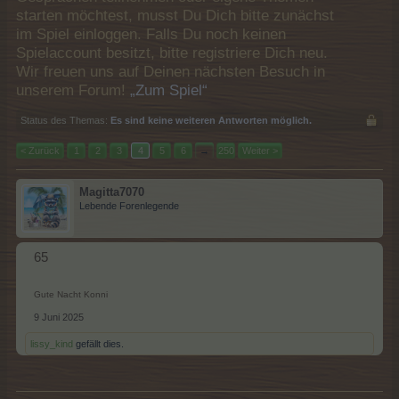
starten möchtest, musst Du Dich bitte zunächst
im Spiel einloggen. Falls Du noch keinen
Spielaccount besitzt, bitte registriere Dich neu.
Wir freuen uns auf Deinen nächsten Besuch in
unserem Forum!
„Zum Spiel“
Status des Themas:
Es sind keine weiteren Antworten möglich.
< Zurück
1
2
3
4
5
6
→
250
Weiter >
Magitta7070
Lebende Forenlegende
65
Gute Nacht Konni
9 Juni 2025
lissy_kind
gefällt dies.