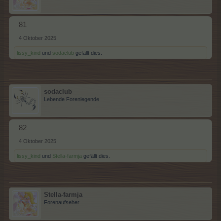
81
4 Oktober 2025
lissy_kind
und
sodaclub
gefällt dies.
sodaclub
Lebende Forenlegende
82
4 Oktober 2025
lissy_kind
und
Stella-farmja
gefällt dies.
Stella-farmja
Forenaufseher