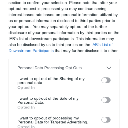
section to confirm your selection. Please note that after your
lissy_kind
gefällt dies.
opt-out request is processed you may continue seeing
interest-based ads based on personal information utilized by
us or personal information disclosed to third parties prior to
your opt-out. You may separately opt-out of the further
lissy_kind
Lebende Forenlegende
disclosure of your personal information by third parties on the
IAB’s list of downstream participants. This information may
also be disclosed by us to third parties on the
IAB’s List of
88
Downstream Participants
that may further disclose it to other
third parties.
4 Oktober 2025
sodaclub
gefällt dies.
Personal Data Processing Opt Outs
I want to opt-out of the Sharing of my
personal data.
sodaclub
Opted In
Lebende Forenlegende
I want to opt-out of the Sale of my
Personal Data.
Opted In
89
4 Oktober 2025
I want to opt-out of processing my
Personal Data for Targeted Advertising.
lissy_kind
gefällt dies.
Opted In