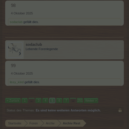
98
4 Oktober 2025
sodaclub
gefällt dies.
sodaclub
Lebende Forenlegende
99
4 Oktober 2025
lissy_kind
gefällt dies.
< Zurück
1
←
3
4
5
6
7
→
251
Weiter >
Status des Themas:
Es sind keine weiteren Antworten möglich.
Startseite
Foren
Archiv
Archiv Rest