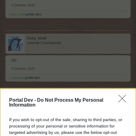
4 Oktober 2025
lissy_kind
gefällt dies.
lissy_kind
Lebende Forenlegende
86
4 Oktober 2025
sodaclub
gefällt dies.
Portal Dev -
Do Not Process My Personal
sodaclub
Information
Lebende Forenlegende
If you wish to opt-out of the sale, sharing to third parties, or
87
processing of your personal or sensitive information for
targeted advertising by us, please use the below opt-out
4 Oktober 2025