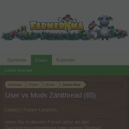
Startseite
Kalender
Foren
Letzte Beiträge
Startseite
Foren
Archiv
Archiv Rest
User vs Mods Zählthread (65)
Liebe(r) Forum-Leser/in,
wenn Du in diesem Forum aktiv an den
Gesprächen teilnehmen oder eigene Themen