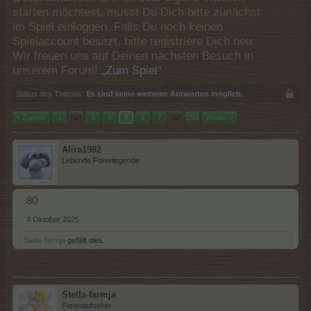
starten möchtest, musst Du Dich bitte zunächst
im Spiel einloggen. Falls Du noch keinen
Spielaccount besitzt, bitte registriere Dich neu.
Wir freuen uns auf Deinen nächsten Besuch in
unserem Forum!
„Zum Spiel“
Status des Themas:
Es sind keine weiteren Antworten möglich.
< Zurück
1
←
3
4
5
6
7
→
251
Weiter >
Alira1982
Lebende Forenlegende
80
4 Oktober 2025
Stella-farmja
gefällt dies.
Stella-farmja
Forenaufseher