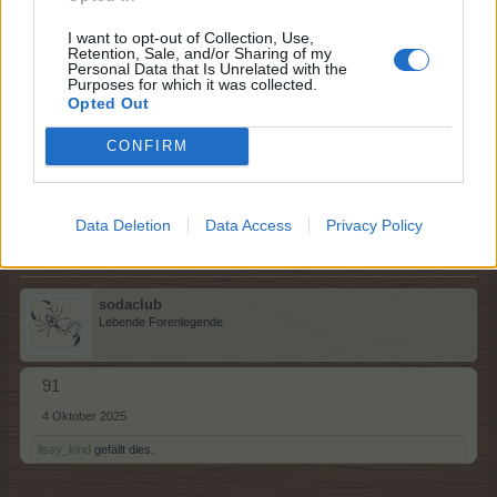
I want to opt-out of Collection, Use,
Retention, Sale, and/or Sharing of my
Personal Data that Is Unrelated with the
lissy_kind
Purposes for which it was collected.
Lebende Forenlegende
Opted Out
CONFIRM
90
4 Oktober 2025
sodaclub
gefällt dies.
Data Deletion
Data Access
Privacy Policy
sodaclub
Lebende Forenlegende
91
4 Oktober 2025
lissy_kind
gefällt dies.