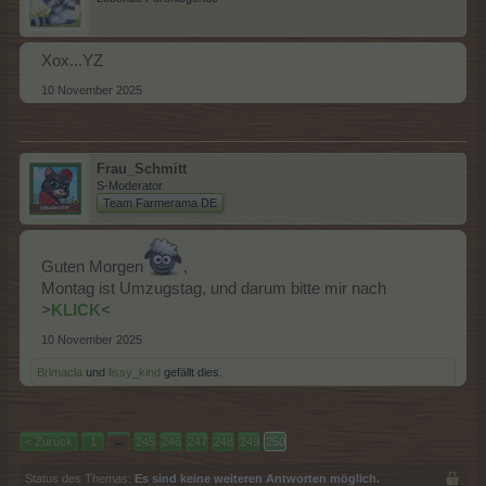
Xox...YZ
10 November 2025
Frau_Schmitt
S-Moderator
Team Farmerama DE
Guten Morgen
,
Montag ist Umzugstag, und darum bitte mir nach
>
KLICK
<
10 November 2025
Brimacla
und
lissy_kind
gefällt dies.
< Zurück
1
←
245
246
247
248
249
250
Status des Themas:
Es sind keine weiteren Antworten möglich.