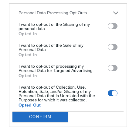
third parties.
lissy_kind
Personal Data Processing Opt Outs
Lebende Forenlegende
I want to opt-out of the Sharing of my
personal data.
Opted In
Nur....O
10 November 2025
I want to opt-out of the Sale of my
Personal Data.
suscha
gefällt dies.
Opted In
I want to opt-out of processing my
Personal Data for Targeted Advertising.
kleinerschwarzer
Opted In
Lebende Forenlegende
I want to opt-out of Collection, Use,
Retention, Sale, and/or Sharing of my
Personal Data that Is Unrelated with the
Oel..............P
Purposes for which it was collected.
Opted Out
10 November 2025
CONFIRM
Frau_Schmitt
S-Moderator