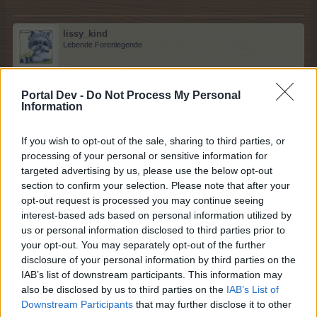
lissy_kind
Lebende Forenlegende
Lux....M
Portal Dev -
Do Not Process My Personal
Information
9 November 2025
suscha
und
sodaclub
gefällt dies.
If you wish to opt-out of the sale, sharing to third parties, or
processing of your personal or sensitive information for
targeted advertising by us, please use the below opt-out
sodaclub
section to confirm your selection. Please note that after your
Lebende Forenlegende
opt-out request is processed you may continue seeing
interest-based ads based on personal information utilized by
us or personal information disclosed to third parties prior to
mut
your opt-out. You may separately opt-out of the further
n
disclosure of your personal information by third parties on the
9 November 2025
IAB’s list of downstream participants. This information may
also be disclosed by us to third parties on the
IAB’s List of
suscha
und
lissy_kind
gefällt dies.
Downstream Participants
that may further disclose it to other