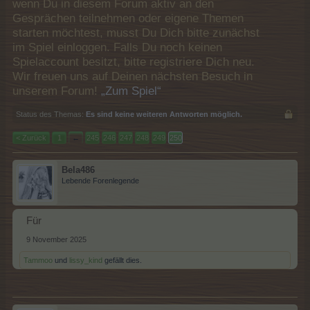
wenn Du in diesem Forum aktiv an den
Gesprächen teilnehmen oder eigene Themen
starten möchtest, musst Du Dich bitte zunächst
im Spiel einloggen. Falls Du noch keinen
Spielaccount besitzt, bitte registriere Dich neu.
Wir freuen uns auf Deinen nächsten Besuch in
unserem Forum!
„Zum Spiel“
Status des Themas:
Es sind keine weiteren Antworten möglich.
< Zurück
1
←
245
246
247
248
249
250
Bela486
Lebende Forenlegende
Für
9 November 2025
Tammoo
und
lissy_kind
gefällt dies.