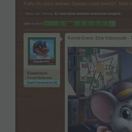
Falls Du noch keinen Spielaccount besitzt, bitt
Status des Themas:
Es sind keine weiteren Antworten möglich.
Seite 9 von 9
< Zurück
1
←
4
5
6
7
8
9
Kombi-Event- Eine Käsestudie - T
Elwetritsch
Forum Moderator
Team Farmerama DE