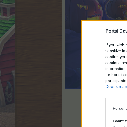
Portal De
If you wish 
sensitive in
confirm you
continue se
information 
further disc
participants
Downstream 
Persona
I want t