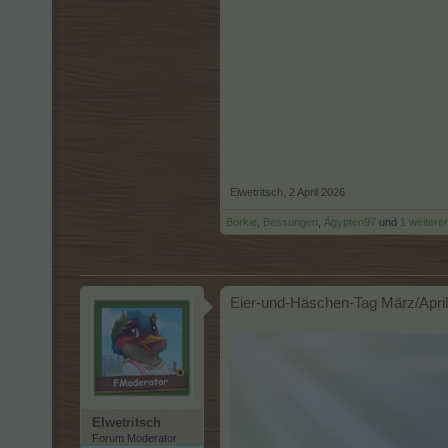
Elwetritsch
,
2 April 2026
Borkie
,
Bessungen
,
Ägypten97
und
1 weitere
Eier-und-Häschen-Tag März/Apri
Elwetritsch
Forum Moderator