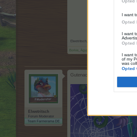
Opted 
I want t
Opted 
I want 
Advertis
Elwetritsch
,
12 März 2026
Opted 
Borkie
,
Ägypten97
,
Bessungen
und
1 weitere
I want t
of my P
was col
Opted 
Gutenachtgeschichten-Spinnerei
Elwetritsch
Forum Moderator
Team Farmerama DE