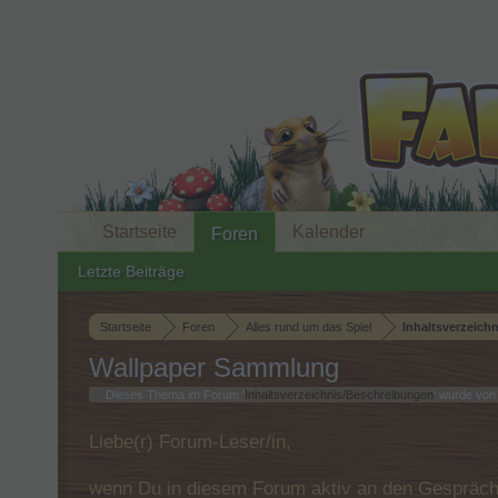
Startseite
Kalender
Foren
Letzte Beiträge
Startseite
Foren
Alles rund um das Spiel
Inhaltsverzeich
Wallpaper Sammlung
Dieses Thema im Forum '
Inhaltsverzeichnis/Beschreibungen
' wurde vo
Liebe(r) Forum-Leser/in,
wenn Du in diesem Forum aktiv an den Gespräche