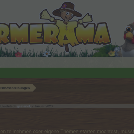
nis/Beschreibungen
n
Elwetritsch
gestartet,
7 Januar 2023
.
n teilnehmen oder eigene Themen starten möchtest, musst D