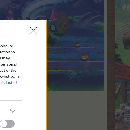
sonal or
ection to
ou may
 personal
out of the
 downstream
B’s List of