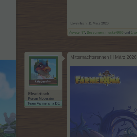
Elwetritsch
,
11 März 2026
Ägypten97
,
Bessungen
,
muckel6666
und
1 w
Mitternachtsrennen III März 2026
Elwetritsch
Forum Moderator
Team Farmerama DE