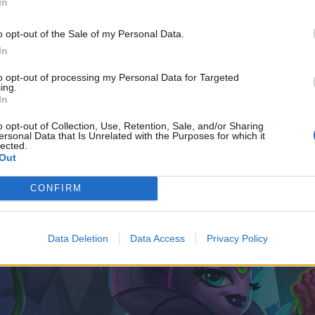
In
o opt-out of the Sale of my Personal Data.
In
to opt-out of processing my Personal Data for Targeted
gebt bei Problemen bitte immer eure User-ID mit an
ing.
In
n Person
gefällt dies.
o opt-out of Collection, Use, Retention, Sale, and/or Sharing
ersonal Data that Is Unrelated with the Purposes for which it
lected.
Out
 März 2026
CONFIRM
Data Deletion
Data Access
Privacy Policy