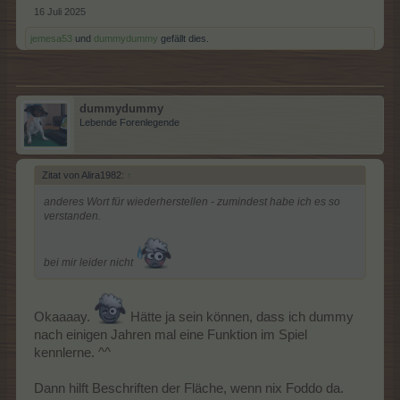
16 Juli 2025
jemesa53
und
dummydummy
gefällt dies.
dummydummy
Lebende Forenlegende
Zitat von Alira1982:
↑
anderes Wort für
wiederherstellen
- zumindest habe ich es so
verstanden.
bei mir leider nicht
Okaaaay.
Hätte ja sein können, dass ich dummy
nach einigen Jahren mal eine Funktion im Spiel
kennlerne. ^^
Dann hilft Beschriften der Fläche, wenn nix Foddo da.