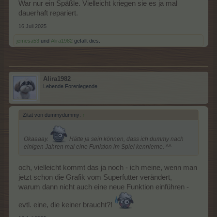
War nur ein Späßle. Vielleicht kriegen sie es ja mal
dauerhaft repariert.
16 Juli 2025
jemesa53
und
Alira1982
gefällt dies.
Alira1982
Lebende Forenlegende
Zitat von dummydummy:
↑
Okaaaay.
Hätte ja sein können, dass ich dummy nach
einigen Jahren mal eine Funktion im Spiel kennlerne. ^^
och, vielleicht kommt das ja noch - ich meine, wenn man
jetzt schon die Grafik vom Superfutter verändert,
warum dann nicht auch eine neue Funktion einführen -
evtl. eine, die keiner braucht?!