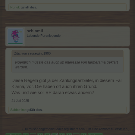
Nunuk
gefällt dies.
schlomil
Lebende Forenlegende
Zitat von sausewind1900:
↑
eigentlich müsste das auch im interesse von farmerama geklärt
werden.
Diese Regeln gibt ja der Zahlungsanbieter, in diesem Fall
Klarna, vor. Die haben oft auch ihren Grund.
Was und wie soll BP daran etwas ändern?
21 Juli 2025
Sabberline
gefällt dies.
(Du musst angemeldet oder registriert sein, um eine Antwort zu erstellen.)