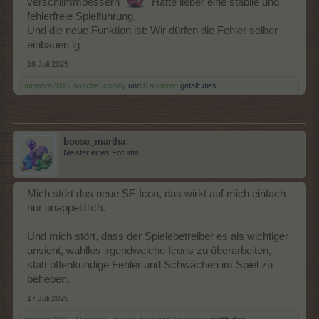
verschlimmbessern
Hätte lieber eine stabile und
fehlerfreie Spielführung.
Und die neue Funktion ist: Wir dürfen die Fehler selber
einbauen lg
16 Juli 2025
minerva2006
,
suscha
,
cooley
und
8 anderen
gefällt dies.
boese_martha
Meister eines Forums
Mich stört das neue SF-Icon, das wirkt auf mich einfach
nur unappetitlich.
Und mich stört, dass der Spielebetreiber es als wichtiger
ansieht, wahllos irgendwelche Icons zu überarbeiten,
statt offenkundige Fehler und Schwächen im Spiel zu
beheben.
17 Juli 2025