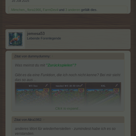
16 Juli 2025
.Mimchen.
,
flora1966
,
FarmDevil
und
3 anderen
gefällt dies.
jemesa53
Lebende Forenlegende
Zitat von dummydummy:
↑
Was meinst du mit
"Zurückspielen"?
Gibt es da eine Funktion, die ich noch nicht kenne? Bei mir sieht
das so aus ...
Click to expand...
Zitat von Alira1982:
↑
.... ich kann 3 Möglichkeiten für eine Fläche anlegen, aber sonst
anderes Wort für
wiederherstellen
- zumindest habe ich es so
keine "Zurückspielfunktion" erkennen.
verstanden.