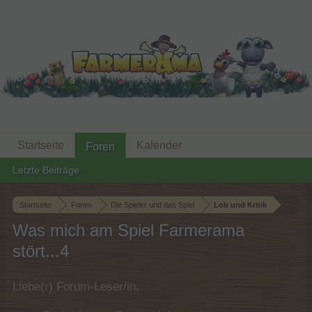
Startseite
Kalender
Foren
Letzte Beiträge
Startseite
Foren
Die Spieler und das Spiel
Lob und Kritik
Was mich am Spiel Farmerama
stört...4
Liebe(r) Forum-Leser/in,