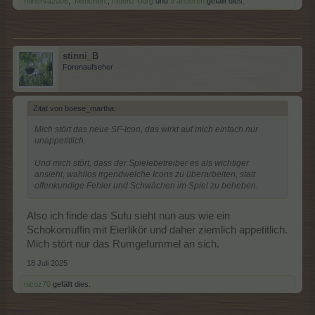
minerva2006
,
.Mimchen.
,
muenz-berg
und
9 anderen
gefällt dies.
stinni_B
Forenaufseher
Zitat von boese_martha:
↑
Mich stört das neue SF-Icon, das wirkt auf mich einfach nur
unappetitlich.
Und mich stört, dass der Spielebetreiber es als wichtiger
ansieht, wahllos irgendwelche Icons zu überarbeiten, statt
offenkundige Fehler und Schwächen im Spiel zu beheben.
Also ich finde das Sufu sieht nun aus wie ein
Schokomuffin mit Eierlikör und daher ziemlich appetitlich.
Mich stört nur das Rumgefummel an sich.
18 Juli 2025
nicoz70
gefällt dies.