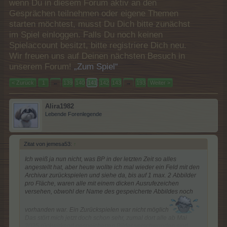
wenn Du in diesem Forum aktiv an den
Gesprächen teilnehmen oder eigene Themen
starten möchtest, musst Du Dich bitte zunächst
im Spiel einloggen. Falls Du noch keinen
Spielaccount besitzt, bitte registriere Dich neu.
Wir freuen uns auf Deinen nächsten Besuch in
unserem Forum!
„Zum Spiel“
< Zurück
1
←
139
140
141
142
143
→
193
Weiter >
Alira1982
Lebende Forenlegende
Zitat von jemesa53:
↑
Ich weiß ja nun nicht, was BP in der letzten Zeit so alles
angestellt hat, aber heute wollte ich mal wieder ein Feld mit den
Archivar zurückspielen und siehe da, bis auf 1 max. 2 Abbilder
pro Fläche, waren alle mit einem dicken Ausrufezeichen
versehen, obwohl der Name des gespeicherte Abbildes noch
vorhanden war. Ein Zurückspielen war nicht möglich
Das stört mich jetzt doch schon sehr, zumal dort alle ab Mai
2025 rückwirkend gespeicherten Bilder verschwunden sind