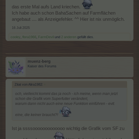
das erste Mal aufs Land kriechen.
Ich habe auch schon BahaSachen auf Farmflächen
angebaut .... als Anzeigefehler. ^^ Hier ist nix unmöglich.
16 Juli 2025
cooley
,
flora1966
,
FarmDevil
und
2 anderen
gefällt dies.
muenz-berg
Kaiser des Forums
Zitat von Alira1982:
↑
och, vielleicht kommt das ja noch - ich meine, wenn man jetzt
schon die Grafik vom Superfutter verändert,
warum dann nicht auch eine neue Funktion einführen - evtl.
eine, die keiner braucht?!
Ist ja ssssooooooooooooo wichtig die Grafik vom SF zu