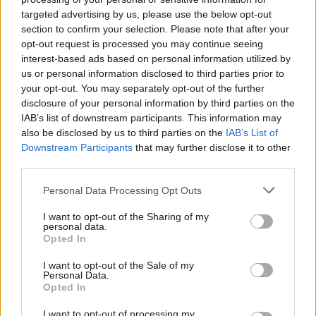
och, vielleicht kommt das ja noch - ich meine, wenn man jetzt
targeted advertising by us, please use the below opt-out
schon die Grafik vom Superfutter verändert,
section to confirm your selection. Please note that after your
warum dann nicht auch eine neue Funktion einführen - evtl.
opt-out request is processed you may continue seeing
eine, die keiner braucht?!
interest-based ads based on personal information utilized by
us or personal information disclosed to third parties prior to
your opt-out. You may separately opt-out of the further
So einen Schein-Funktion wäre doch mal nett.
disclosure of your personal information by third parties on the
IAB’s list of downstream participants. This information may
Oki, jemessa, jetzt habe ich Dich verstanden. Danke!
also be disclosed by us to third parties on the
IAB’s List of
Downstream Participants
that may further disclose it to other
16 Juli 2025
third parties.
Alira1982
und
jemesa53
gefällt dies.
Personal Data Processing Opt Outs
I want to opt-out of the Sharing of my
jemesa53
personal data.
Lebende Forenlegende
Opted In
I want to opt-out of the Sale of my
Personal Data.
Zitat von dummydummy:
↑
Opted In
So einen Schein-Funktion wäre doch mal nett.
I want to opt-out of processing my