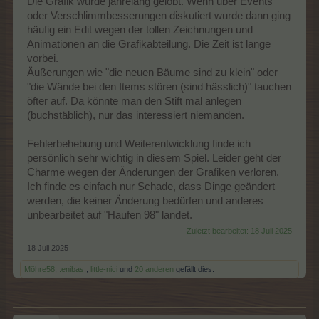
Die Grafik wurde jahrelang gelobt. Wenn über Events
oder Verschlimmbesserungen diskutiert wurde dann ging
häufig ein Edit wegen der tollen Zeichnungen und
Animationen an die Grafikabteilung. Die Zeit ist lange
vorbei.
Äußerungen wie "die neuen Bäume sind zu klein" oder
"die Wände bei den Items stören (sind hässlich)" tauchen
öfter auf. Da könnte man den Stift mal anlegen
(buchstäblich), nur das interessiert niemanden.
Fehlerbehebung und Weiterentwicklung finde ich
persönlich sehr wichtig in diesem Spiel. Leider geht der
Charme wegen der Änderungen der Grafiken verloren.
Ich finde es einfach nur Schade, dass Dinge geändert
werden, die keiner Änderung bedürfen und anderes
unbearbeitet auf "Haufen 98" landet.
Zuletzt bearbeitet:
18 Juli 2025
18 Juli 2025
Möhre58
,
.enibas.
,
little-nici
und
20 anderen
gefällt dies.