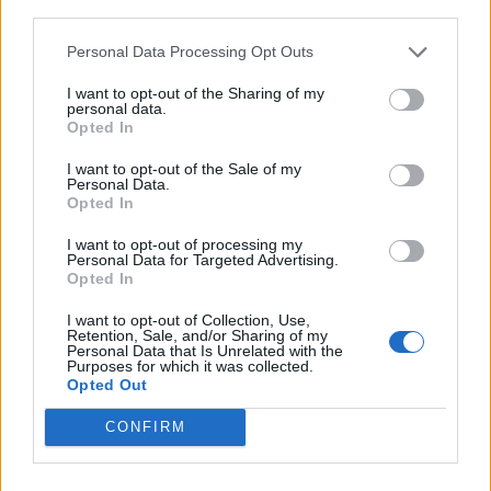
third parties.
Personal Data Processing Opt Outs
cooley
Lebende Forenlegende
I want to opt-out of the Sharing of my
personal data.
Opted In
Zitat von meike99:
↑
Das hat schon mal ein Mod beantwortet und sogar berechnet,
I want to opt-out of the Sale of my
Personal Data.
die wieder ausgesäten Pflanzen werden
Opted In
von der Userin nicht berücksichtigt. Auch andere Dinge konnte
man in den Allg. Fragen richtig stellen.
Nur kommt man mit Erklärungen nicht weiter, vergebliche
I want to opt-out of processing my
Liebesmüh.
Personal Data for Targeted Advertising.
Opted In
Wenn dies so ist, wie Du in deinem letzten Satz
I want to opt-out of Collection, Use,
resümierst... was macht es dann für einen Sinn, daß
Retention, Sale, and/or Sharing of my
immer wieder neu darauf eingegangen wird?
Personal Data that Is Unrelated with the
Purposes for which it was collected.
Opted Out
Angenehmen Farmsonntag noch allerseits
CONFIRM
3 August 2025
Nunuk
gefällt dies.