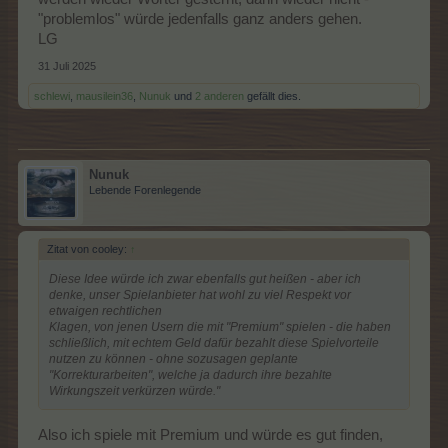
"problemlos" würde jedenfalls ganz anders gehen.
LG
31 Juli 2025
schlewi
,
mausilein36
,
Nunuk
und
2 anderen
gefällt dies.
Nunuk
Lebende Forenlegende
Zitat von cooley:
↑
Diese Idee würde ich zwar ebenfalls gut heißen - aber ich
denke, unser Spielanbieter hat wohl zu viel Respekt vor
etwaigen rechtlichen
Klagen, von jenen Usern die mit "Premium" spielen - die haben
schließlich, mit echtem Geld dafür bezahlt diese Spielvorteile
nutzen zu können - ohne sozusagen geplante
"Korrekturarbeiten", welche ja dadurch ihre bezahlte
Wirkungszeit verkürzen würde."
Also ich spiele mit Premium und würde es gut finden,