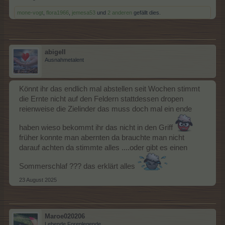
mone-vogt
,
flora1966
,
jemesa53
und
2 anderen
gefällt dies.
abigell
Ausnahmetalent
Könnt ihr das endlich mal abstellen seit Wochen stimmt
die Ernte nicht auf den Feldern stattdessen dropen
reienweise die Zielinder das muss doch mal ein ende
haben wieso bekommt ihr das nicht in den Griff
früher konnte man abernten da brauchte man nicht
darauf achten da stimmte alles ....oder gibt es einen
Sommerschlaf ??? das erklärt alles
23 August 2025
Maroe020206
Lebende Forenlegende