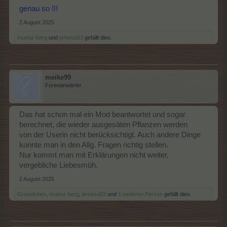
genau so !!!
2 August 2025
muenz-berg
und
jemesa53
gefällt dies.
meike99
Forenanwärter
Das hat schon mal ein Mod beantwortet und sogar
berechnet, die wieder ausgesäten Pflanzen werden
von der Userin nicht berücksichtigt. Auch andere Dinge
konnte man in den Allg. Fragen richtig stellen.
Nur kommt man mit Erklärungen nicht weiter,
vergebliche Liebesmüh.
2 August 2025
Gruselchen
,
muenz-berg
,
jemesa53
und
1 weiteren Person
gefällt dies.