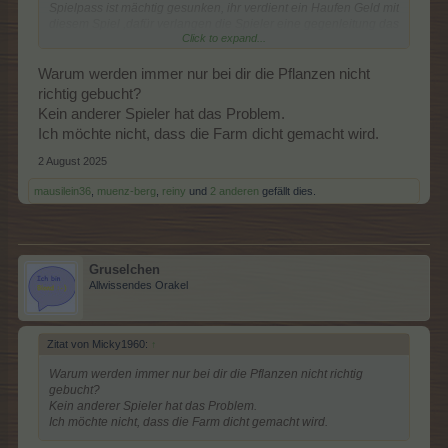
Spielpass ist mächtig gesunken, ihr verdient ein Haufen Geld mit
diesem Spiel ,dafür verlangen die Spieler eine gegenleitung das
Click to expand...
spiel mss besser werden
ich habe schon so viel Geld
Warum werden immer nur bei dir die Pflanzen nicht
bezahlt um weiter zu kommen und viel erreicht und erarbeitet
das gibt man auch nicht so leicht auf, aber das weiß der
richtig gebucht?
betreiber auch.
Kein anderer Spieler hat das Problem.
Ich möchte nicht, dass die Farm dicht gemacht wird.
2 August 2025
mausilein36
,
muenz-berg
,
reiny
und
2 anderen
gefällt dies.
Gruselchen
Allwissendes Orakel
Zitat von Micky1960:
↑
Warum werden immer nur bei dir die Pflanzen nicht richtig
gebucht?
Kein anderer Spieler hat das Problem.
Ich möchte nicht, dass die Farm dicht gemacht wird.