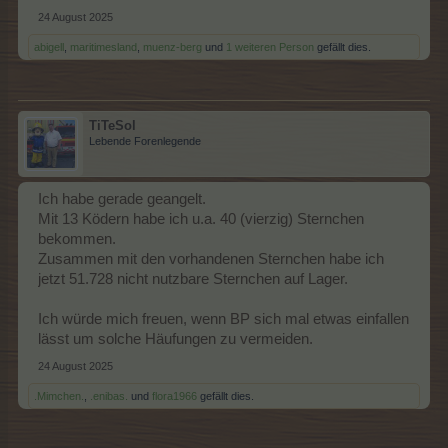
24 August 2025
abigell
,
maritimesland
,
muenz-berg
und
1 weiteren Person
gefällt dies.
TiTeSol
Lebende Forenlegende
Ich habe gerade geangelt.
Mit 13 Ködern habe ich u.a. 40 (vierzig) Sternchen
bekommen.
Zusammen mit den vorhandenen Sternchen habe ich
jetzt 51.728 nicht nutzbare Sternchen auf Lager.
Ich würde mich freuen, wenn BP sich mal etwas einfallen
lässt um solche Häufungen zu vermeiden.
24 August 2025
.Mimchen.
,
.enibas.
und
flora1966
gefällt dies.