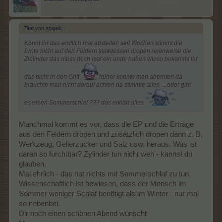
Zitat von abigell:
↑
Könnt ihr das endlich mal abstellen seit Wochen stimmt die
Ernte nicht auf den Feldern stattdessen dropen reienweise die
Zielinder das muss doch mal ein ende haben wieso bekommt ihr
das nicht in den Griff
früher konnte man abernten da
brauchte man nicht darauf achten da stimmte alles ....oder gibt
es einen Sommerschlaf ??? das erklärt alles
Manchmal kommt es vor, dass die EP und die Erträge
aus den Feldern dropen und zusätzlich dropen dann z. B.
Werkzeug, Gelierzucker und Salz usw. heraus. Was ist
daran so furchtbar? Zylinder tun nicht weh - kannst du
glauben.
Mal ehrlich - das hat nichts mit Sommerschlaf zu tun.
Wissenschaftlich ist bewiesen, dass der Mensch im
Sommer weniger Schlaf benötigt als im Winter - nur mal
so nebenbei.
Dir noch einen schönen Abend wünscht