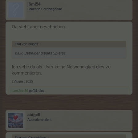
jömi54
Lebende Forenlegende
Da steht aber geschrieben...
Zitat von abigell:
↑
hallo Betreiber diedes Spieles
Ich sehe da als User keine Notwendigkeit dies zu
kommentieren.
2 August 2025
mausilein36
gefällt dies.
abigell
Ausnahmetalent
Zitat von Gruselchen:
↑