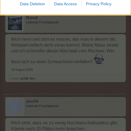
Data Deletion
Data Access
Privacy Policy
Nunuk
Lebende Forenlegende
Mich nervt und stört es massiv, das man in diesem blö..
Minispiel einfach nicht voran kommt. Meine Maus streikt
und ich schmeiße diesen Mist bald vom Rechner. Wer
lässt sich so einen Schwachsinn einfallen?
10 August 2025
cooley
gefällt dies.
jömi54
Lebende Forenlegende
Mich stört, dass es zu wenig Nachbarschaftsplätze gibt.
Könnte noch 15 Plätze mehr brauchen.