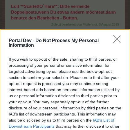
Edit **ScarlettO`Hara**: Bitte vermeide
Doppelposts,wenn Du etwas ändern möchtest,dann
benutze den Bearbeiten - Button.
Zuletzt bearbeitet von Moderator:
3 August 2025
2 August 2025
Portal Dev -
Do Not Process My Personal
Information
Gruselchen
Allwissendes Orakel
If you wish to opt-out of the sale, sharing to third parties, or
processing of your personal or sensitive information for
targeted advertising by us, please use the below opt-out
Zitat von abigell:
↑
section to confirm your selection. Please note that after your
weil ich das Problem habe,sonst würde ich es hier nicht
opt-out request is processed you may continue seeing
reinschreiben ,wenn ich nach der ernte von allen Wiesen die
interest-based ads based on personal information utilized by
gleiche Summe an Pflanzen habe wie vor der Ernte dann ist ja
us or personal information disclosed to third parties prior to
wohl nicht richtig gebucht worden
your opt-out. You may separately opt-out of the further
disclosure of your personal information by third parties on the
und das Problem mit dem Doppelpost haste auch mal
IAB’s list of downstream participants. This information may
wieder...
also be disclosed by us to third parties on the
IAB’s List of
2 August 2025
Downstream Participants
that may further disclose it to other