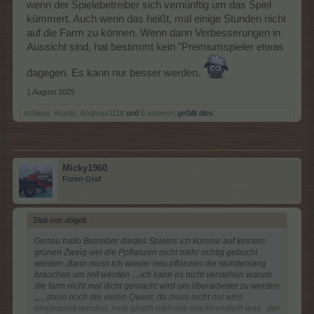
wenn der Spielebetreiber sich vernünftig um das Spiel
kümmert. Auch wenn das heißt, mal einige Stunden nicht
auf die Farm zu können. Wenn dann Verbesserungen in
Aussicht sind, hat bestimmt kein "Premiumspieler etwas
dagegen. Es kann nur besser werden.
1 August 2025
schlewi
,
ekazip
,
Andreas111#
und
8 anderen
gefällt dies.
Micky1960
Foren-Graf
Zitat von abigell:
↑
Genau hallo Betreiber diedes Spieles ich komme auf keinem
grünen Zweig wei die Ppflanzen nicht mehr richtig gebucht
werden ,dann muss ich wieder neu pflanzen die stundenlang
brauchen um reif werden ....ich kann es nicht verstehen warum
die farm nicht mal dicht gemacht wird um überarbeitet zu werden
,,,,,,dann noch die vielen Qwest, da muss nicht nur eins
eingespielt werden, nein gleich mehrere macht endlich was . der