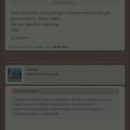
Click to expand...
Warum nimmt BP sich nicht einfach die Zeit und das Spiel vom
Netz, um mal in Ruhe diese Sachen zu korrigieren ?
Andere Spieleanbieter machen das auch und die gehen -
Dem ist nichts hinzuzufügen sondern einfach nur gut
Überraschung ! - nicht pleite ...
geschrieben... Merci dafür
Bin der gleichen Meinung
Grüße
MfG
31 Juli 2025
Omama00
,
Nunuk
und
cooley
gefällt dies.
cooley
Lebende Forenlegende
Zitat von schlewi:
↑
Warum nimmt BP sich nicht einfach die Zeit und das Spiel vom
Netz, um mal in Ruhe diese Sachen zu korrigieren ?
Andere Spieleanbieter machen das auch und die gehen -
Überraschung ! - nicht pleite ...