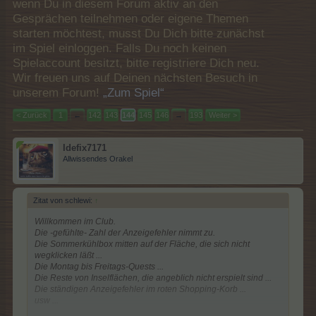
wenn Du in diesem Forum aktiv an den
Gesprächen teilnehmen oder eigene Themen
starten möchtest, musst Du Dich bitte zunächst
im Spiel einloggen. Falls Du noch keinen
Spielaccount besitzt, bitte registriere Dich neu.
Wir freuen uns auf Deinen nächsten Besuch in
unserem Forum!
„Zum Spiel“
< Zurück
1
←
142
143
144
145
146
→
193
Weiter >
Idefix7171
Allwissendes Orakel
Zitat von schlewi:
↑
Willkommen im Club.
Die -gefühlte- Zahl der Anzeigefehler nimmt zu.
Die Sommerkühlbox mitten auf der Fläche, die sich nicht
wegklicken läßt ...
Die Montag bis Freitags-Quests ...
Die Reste von Inselflächen, die angeblich nicht erspielt sind ...
Die ständigen Anzeigefehler im roten Shopping-Korb ...
usw ...