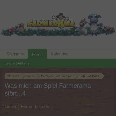
Startseite
Kalender
Foren
Letzte Beiträge
Startseite
Foren
Die Spieler und das Spiel
Lob und Kritik
Was mich am Spiel Farmerama
stört...4
Liebe(r) Forum-Leser/in,