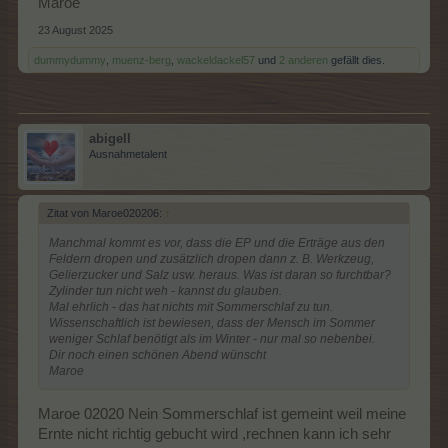
Maroe
23 August 2025
dummydummy
,
muenz-berg
,
wackeldackel57
und
2 anderen
gefällt dies.
abigell
Ausnahmetalent
Zitat von Maroe020206:
↑
Manchmal kommt es vor, dass die EP und die Erträge aus den
Feldern dropen und zusätzlich dropen dann z. B. Werkzeug,
Gelierzucker und Salz usw. heraus. Was ist daran so furchtbar?
Zylinder tun nicht weh - kannst du glauben.
Mal ehrlich - das hat nichts mit Sommerschlaf zu tun.
Wissenschaftlich ist bewiesen, dass der Mensch im Sommer
weniger Schlaf benötigt als im Winter - nur mal so nebenbei.
Dir noch einen schönen Abend wünscht
Maroe
Maroe 02020 Nein Sommerschlaf ist gemeint weil meine
Ernte nicht richtig gebucht wird ,rechnen kann ich sehr