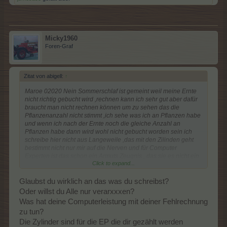
Micky1960
Foren-Graf
Zitat von abigell:
↑
Maroe 02020 Nein Sommerschlaf ist gemeint weil meine Ernte
nicht richtig gebucht wird ,rechnen kann ich sehr gut aber dafür
braucht man nicht rechnen können um zu sehen das die
Pflanzenanzahl nicht stimmt ,ich sehe was ich an Pflanzen habe
und wenn ich nach der Ernte noch die gleiche Anzahl an
Pflanzen habe dann wird wohl nicht gebucht worden sein ich
schreibe hier nicht aus Langeweile ,das mit den Zilinden geht
bestimmt nicht nur mir auf die Nerven und für Computer
Experten ist das schon ein Armuts Zeugnis , das sie es nicht ein
Click to expand...
für allemal in den griff bekommen, wie haben einen
Computerexperten in der Familie der hat mir gesagt das mein
Computer unterfordert
Glaubst du wirklich an das was du schreibst?
bei diesem Spiel .....aber hautsache ihrgendeiner muss hier den
Oder willst du Alle nur verarxxxen?
Besserwisser spielen
Was hat deine Computerleistung mit deiner Fehlrechnung
zu tun?
Die Zylinder sind für die EP die dir gezählt werden