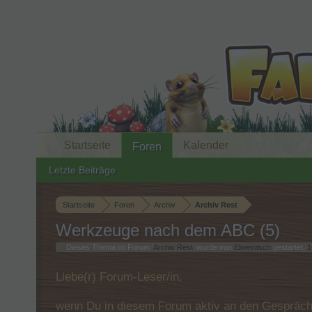
Startseite
Kalender
Foren
Letzte Beiträge
Startseite
Foren
Archiv
Archiv Rest
Werkzeuge nach dem ABC (5)
Dieses Thema im Forum '
Archiv Rest
' wurde von
Elwetritsch
gestartet,
1
Liebe(r) Forum-Leser/in,
wenn Du in diesem Forum aktiv an den Gespräche