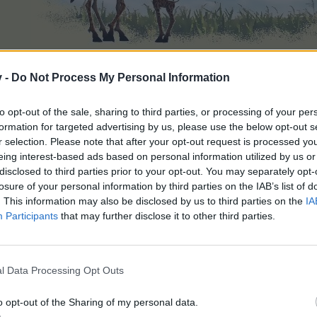
Anmeldung meiner Farm - 27.03.2010
Level:
257
Heckenspringer/in
v -
Do Not Process My Personal Information
Peace
to opt-out of the sale, sharing to third parties, or processing of your per
ällt dies.
formation for targeted advertising by us, please use the below opt-out s
r selection. Please note that after your opt-out request is processed y
eing interest-based ads based on personal information utilized by us or
disclosed to third parties prior to your opt-out. You may separately opt-
losure of your personal information by third parties on the IAB’s list of
. This information may also be disclosed by us to third parties on the
IA
Participants
that may further disclose it to other third parties.
l Data Processing Opt Outs
o opt-out of the Sharing of my personal data.