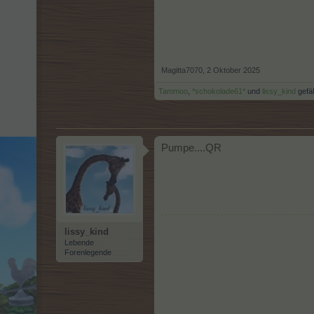
Magitta7070
,
2 Oktober 2025
Tammoo
,
*schokolade61*
und
lissy_kind
gefäl
Pumpe....QR
lissy_kind
Lebende
Forenlegende