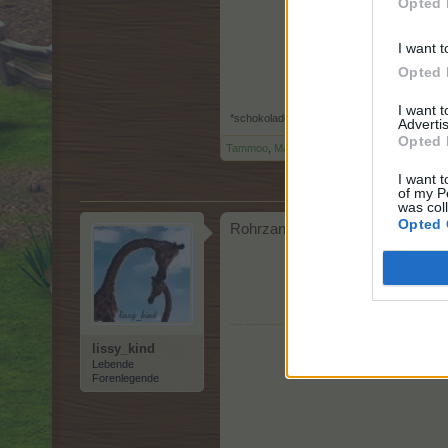
Opted 
I want t
Opted 
I want 
*schokolade61*
,
3 Oktober 2025
Advertis
Opted 
Tammoo
,
Magitta7070
und
lissy_kind
gefällt d
I want t
of my P
was col
Opted 
Rohrzange....T
lissy_kind
Lebende
Forenlegende