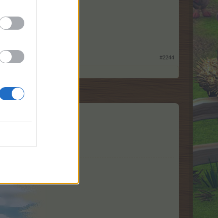
​
#2244