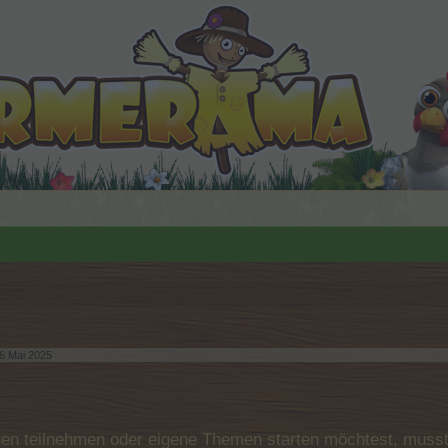
6 Mai 2025
.
n teilnehmen oder eigene Themen starten möchtest, musst D