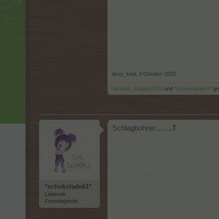
lissy_kind
,
3 Oktober 2025
Tammoo
,
Magitta7070
und
*schokolade61*
gef
Schlagbohrer.........
T
*schokolade61*
Lebende
Forenlegende