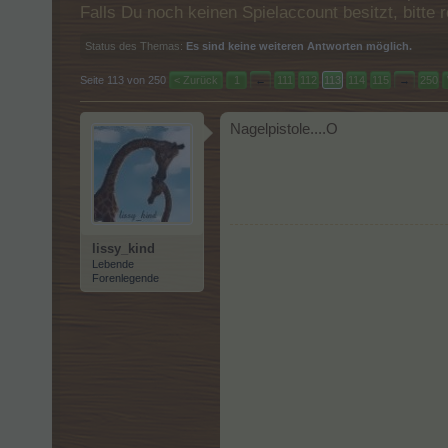
Falls Du noch keinen Spielaccount besitzt, bitt
Status des Themas:
Es sind keine weiteren Antworten möglich.
Seite 113 von 250
< Zurück
1
←
111
112
113
114
115
→
250
Nagelpistole....O
lissy_kind
Lebende
Forenlegende