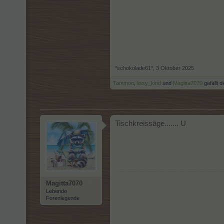
*schokolade61*
,
3 Oktober 2025
Tammoo
,
lissy_kind
und
Magitta7070
gefällt d
Tischkreissäge....... U
Magitta7070
Lebende
Forenlegende