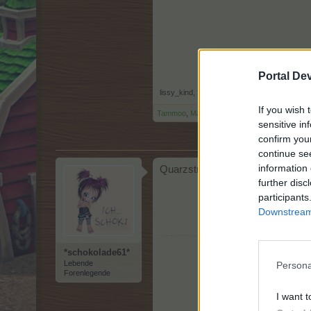
Portal De
lissy_kind
,
3 Oktober 2025
If you wish 
Tammoo
,
Magitta7070
und
*schokolade61*
gef
sensitive in
confirm you
continue se
information 
Quarzstrahler.........
R
further disc
participants
Downstream 
*schokolade61*
Lebende
Persona
Forenlegende
I want t