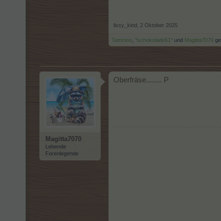
lissy_kind
,
2 Oktober 2025
Tammoo
,
*schokolade61*
und
Magitta7070
gef
Oberfräse........ P
Magitta7070
Lebende
Forenlegende