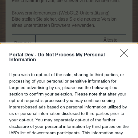
Einschränkungen auf, die schwer zu überwinden sind.
Browseranforderungen (WebGL2-Unterstützung)
Bitte stellen Sie sicher, dass Sie die neueste Version
eines unterstützten Browsers verwenden.
Älteste
Browser
Version
Hinweis
untersützte
Minimum
Betriebssystem
Portal Dev -
Do Not Process My Personal
Information
Stabiler
Chrome
Google
WebGL2
Windows 7
56+
If you wish to opt-out of the sale, sharing to third parties, or
support
processing of your personal or sensitive information for
Mozilla
targeted advertising by us, please use the below opt-out
51+
Windows 7
Firefox
section to confirm your selection. Please note that after your
opt-out request is processed you may continue seeing
Microsoft
(Chromium)
Empfohlen
Windows 7
interest-based ads based on personal information utilized by
Edge
79+
us or personal information disclosed to third parties prior to
your opt-out. You may separately opt-out of the further
Microsoft
(Legacy)
Eingeschränkte
Windows 10
disclosure of your personal information by third parties on the
Edge
16+
Unterstützung
IAB’s list of downstream participants. This information may
WebGL2-