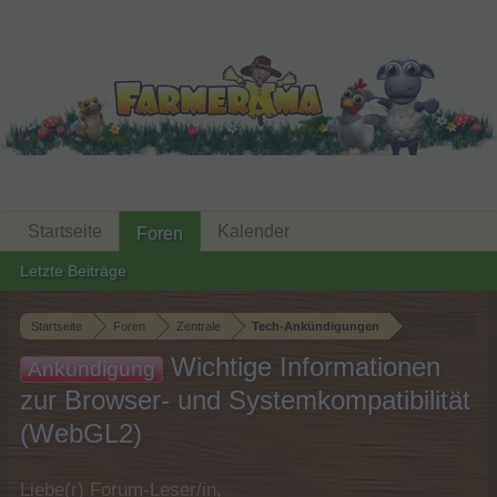
Startseite
Kalender
Foren
Letzte Beiträge
Startseite
Foren
Zentrale
Tech-Ankündigungen
Wichtige Informationen
Ankündigung
zur Browser- und Systemkompatibilität
(WebGL2)
Liebe(r) Forum-Leser/in,