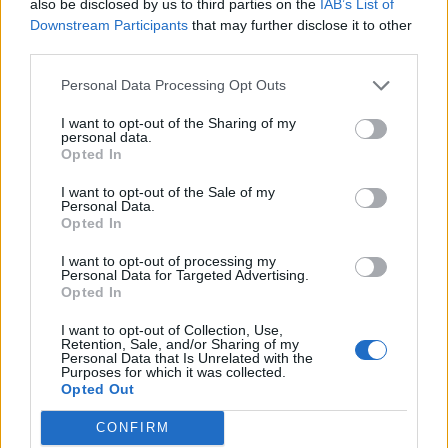
also be disclosed by us to third parties on the
IAB’s List of
Safari
15+
macOS 10.15
Unterstützung
Downstream Participants
that may further disclose it to other
third parties.
Anmerkung: In unseren Tests liefert Google Chrome oft
Personal Data Processing Opt Outs
die konsistentesten Ergebnisse. Andere unterstützte
Browser können jedoch je nach System ebenso gut
I want to opt-out of the Sharing of my
personal data.
funktionieren.
Opted In
Grafikkarte (GPU) – Allgemeine Hinweise
Die folgenden Grafikkarten unterstützen in der Regel
I want to opt-out of the Sale of my
WebGL2:
Personal Data.
Opted In
Intel: HD 4000 oder neuer
NVIDIA: GTX 400-Serie oder neuer
I want to opt-out of processing my
AMD: HD 5000-Serie oder neuer
Personal Data for Targeted Advertising.
Opted In
Grafikspeicher (VRAM): mindestens 1 GB (2 GB
empfohlen)
I want to opt-out of Collection, Use,
Treiber: Neueste stabile Version
Retention, Sale, and/or Sharing of my
Personal Data that Is Unrelated with the
Bitte beachten Sie, dass dies keine Garantie dafür ist,
Purposes for which it was collected.
Opted Out
dass das Spiel in jedem Fall funktioniert, da die
Interaktionen zwischen Browser und System variieren
CONFIRM
können.