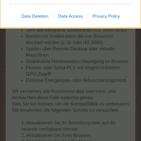
Bekannte Situationen, in denen das Spiel möglicherweise
nicht funktioniert Selbst mit aktualisierter Software kann
es vorkommen, dass das Spiel in einigen Situationen
Data Deletion
Data Access
Privacy Policy
nicht geladen werden kann, zum Beispiel:
Sehr alte integrierte Grafikkarten (ca. 2006–2012)
Bestimmte Grafikkarten, die von Browsern
blockiert werden (z. B. Intel HD 3000)
Spielen über Remote Desktop oder virtuelle
Maschinen
Deaktivierte Hardwarebeschleunigung im Browser
Firmen- oder Schul-PCs mit eingeschränktem
GPU-Zugriff
Extreme Energiespar- oder Akkuschonungsmodi
Wir verstehen, wie frustrierend dies sein kann, und
beobachten diese Fälle weiterhin genau.
Was Sie tun können, um die Kompatibilität zu verbessern
Wir empfehlen, die folgenden Schritte zu versuchen:
1. Aktualisieren Sie Ihr Betriebssystem auf die
neueste verfügbare Version
2. Aktualisieren Sie Ihren Browser