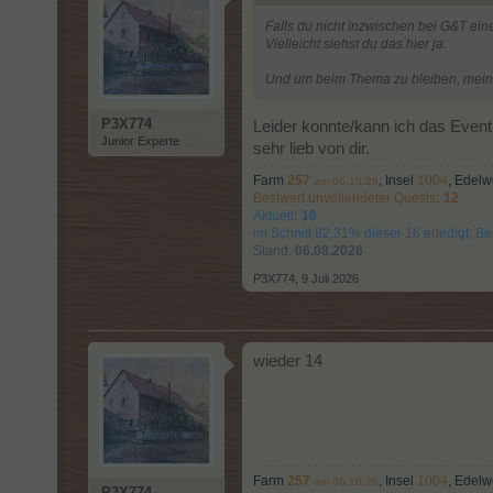
Falls du nicht inzwischen bei G&T ein
Vielleicht siehst du das hier ja.
Und um beim Thema zu bleiben, meine 
P3X774
Leider konnte/kann ich das Event
Junior Experte
sehr lieb von dir.
Farm
257
, Insel
1004
, Edel
am 06.10.26
Bestwert unvollendeter Quests
: 12
Aktuell
: 16
im Schnitt 82,31% dieser 16 erledigt; 
Stand:
06.08.2026
P3X774
,
9 Juli 2026
wieder 14
Farm
257
, Insel
1004
, Edel
am 06.10.26
P3X774