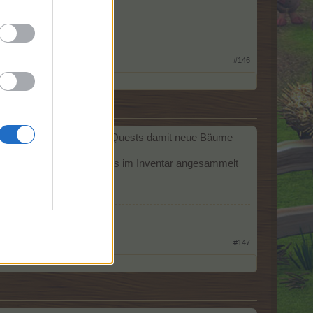
#146
 spiele die neu kommenden Quests damit neue Bäume
t zu Zeit an, ob sich da was im Inventar angesammelt
#147