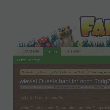
Startseite
Kalender
Foren
Letzte Beiträge
Startseite
Foren
Die Spieler und das Spiel
Erfahrungsaus
wieviel Quests habt ihr noch übrig
Dieses Thema im Forum '
Erfahrungsaustausch
' wurde von
P3X774
gesta
Liebe(r) Forum-Leser/in,
wenn Du in diesem Forum aktiv an den Gespräche