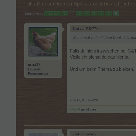
Falls Du noch keinen Spielaccount besitzt, bitt
Seite 8 von 8
< Zurück
1
←
3
4
5
6
7
8
Zitat von P3X774:
↑
Schonmal vielen lieben Dank, falls 
Falls du nicht inzwischen bei G&
Vielleicht siehst du das hier ja.
erna17
Und um beim Thema zu bleiben, me
Lebende
Forenlegende
erna17
,
9 Juli 2026
P3X774
gefällt dies.
Zitat von erna17:
↑