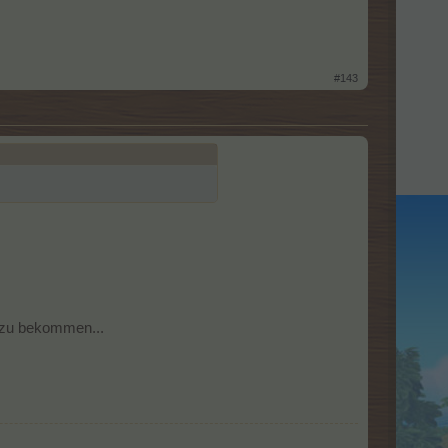
#143
 zu bekommen...