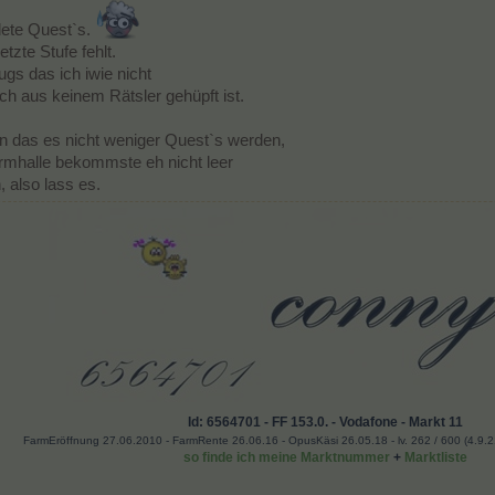
dete Quest`s.
tzte Stufe fehlt.
gs das ich iwie nicht
h aus keinem Rätsler gehüpft ist.
n das es nicht weniger Quest`s werden,
armhalle bekommste eh nicht leer
also lass es.
Id: 6564701 - FF 153.0. - Vodafone - Markt 11
FarmEröffnung 27.06.2010 - FarmRente 26.06.16 - OpusKäsi 26.05.18 - lv. 262 / 600 (4.9.21)
so finde ich meine Marktnummer
+
Marktliste