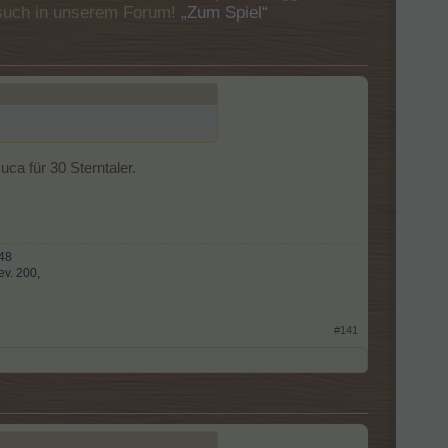
Besuch in unserem Forum!
„Zum Spiel“
ca für 30 Sterntaler.
 48
v. 200,
#141