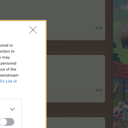
#144
sonal or
ection to
ou may
 personal
out of the
 downstream
B’s List of
#145