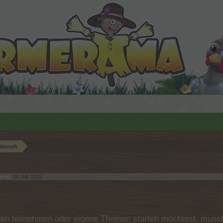
tausch
?
rtet,
18 Juli 2025
.
n teilnehmen oder eigene Themen starten möchtest, musst D