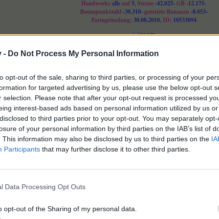
Handwerke
alle
auf
5,
Sterne
-42.025-
GB
-12.175-
Baumpunktzahl
-30.310-
genutzte Bananen
-8.053-
Farmgründung:
30.08.2010,
ID:
10533094
v -
Do Not Process My Personal Information
fällt dies.
to opt-out of the sale, sharing to third parties, or processing of your per
formation for targeted advertising by us, please use the below opt-out s
r selection. Please note that after your opt-out request is processed y
eing interest-based ads based on personal information utilized by us or
disclosed to third parties prior to your opt-out. You may separately opt-
losure of your personal information by third parties on the IAB’s list of
. This information may also be disclosed by us to third parties on the
IA
Participants
that may further disclose it to other third parties.
l Data Processing Opt Outs
o opt-out of the Sharing of my personal data.