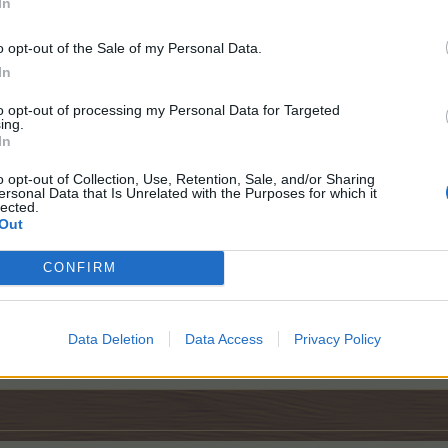
In
o opt-out of the Sale of my Personal Data.
In
to opt-out of processing my Personal Data for Targeted
ing.
In
o opt-out of Collection, Use, Retention, Sale, and/or Sharing
ersonal Data that Is Unrelated with the Purposes for which it
ogli52 an - ich finde den Aufwand zu hoch für die Ergebnisse. Ich
lected.
Out
f der Farm aufgebaut zu werden
m die alten schaue ich von Zei
CONFIRM
 2011 - ID: 27921081
nig, denke selbst! Lass Dich nicht überlisten vom betreuten Denken!
Data Deletion
Data Access
Privacy Policy