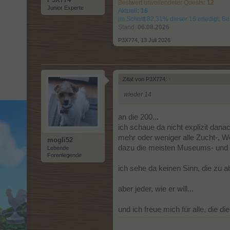
Bestwert unvollendeter Quests
: 12
Junior Experte
Aktuell
: 16
im Schnitt 82,31% dieser 16 erledigt; 
Stand:
06.08.2026
P3X774
,
13 Juli 2026
Zitat von P3X774:
↑
wieder 14
an die 200...
ich schaue da nicht explizit danac
mehr oder weniger alle Zucht-, W
mogli52
dazu die meisten Museums- und S
Lebende
Forenlegende
ich sehe da keinen Sinn, die zu
aber jeder, wie er will...
und ich freue mich für alle, die d