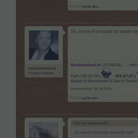
P3X774
gefällt dies.
So, meine Farmhalle ist wieder le
Maritimesland
(Id: 23768424) ....... sei
maritimesland
Fortgeschrittener
Farm 258 (02.06.)
-
259 (27.07.)
Bäcker 5/ Marmeladier 5/ Spa 5/ Florist 5
maritimesland
,
19 Juli 2026
P3X774
gefällt dies.
Zitat von maritimesland:
↑
So, meine Farmhalle ist wieder leer!