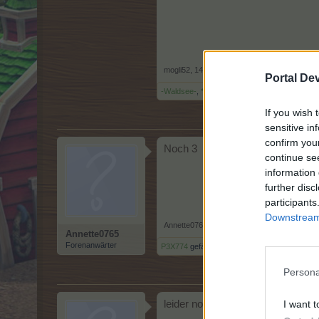
mogli52
,
14 Juli 2026
Portal De
-Waldsee-
,
*schlumpf007*
und
muenz-berg
ge
If you wish 
sensitive in
confirm you
Noch 3
continue se
information 
further disc
participants
Downstream 
Annette0765
,
14 Juli 2026
Annette0765
Forenanwärter
P3X774
gefällt dies.
Persona
I want t
leider noch 31 :-(