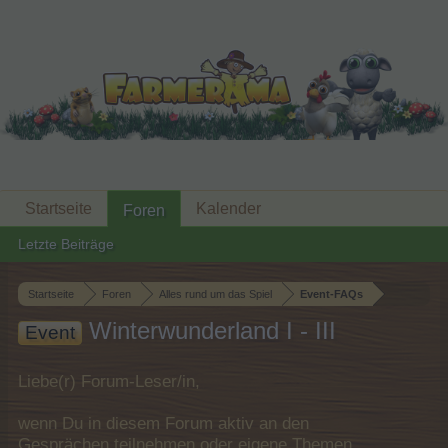
Startseite
Kalender
Foren
Letzte Beiträge
Startseite
Foren
Alles rund um das Spiel
Event-FAQs
Winterwunderland I - III
Event
Liebe(r) Forum-Leser/in,
wenn Du in diesem Forum aktiv an den
Gesprächen teilnehmen oder eigene Themen