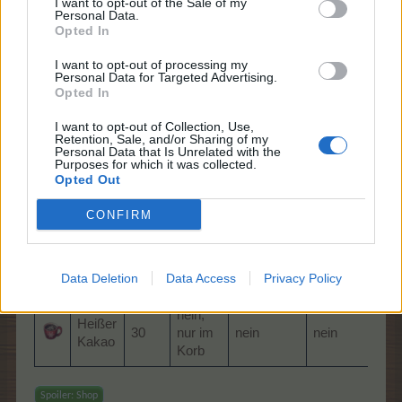
I want to opt-out of the Sale of my
Personal Data.
20 November 2024
Opted In
Rudiflink
,
woll03
,
DJAdonis
und
2 anderen
gefällt dies.
I want to opt-out of processing my
Personal Data for Targeted Advertising.
Opted In
*Mushu*
I want to opt-out of Collection, Use,
Board Administrator
Retention, Sale, and/or Sharing of my
Team Farmerama DE
Personal Data that Is Unrelated with the
Purposes for which it was collected.
Opted Out
Winterwunderland III
Start: 20.12.2024 - 10:00 Uhr
CONFIRM
Ende: 22.12.2024 - 22:00 Uhr
Drop
Data Deletion
Data Access
Privacy Policy
Bild
Name
Level
kaufbar
Schenkbar
Zauberbaum
nein,
Heißer
30
nur im
nein
nein
Kakao
Korb
Spoiler:
Shop