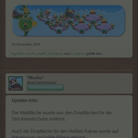
20 November 2024
Yogi-Bear-eu276
,
woll03
,
DJAdonis
und
6 anderen
gefällt dies.
*Mushu*
Board Administrator
Team Farmerama DE
Update-Info:
Die Waldfläche wurde aus den Dropflächen für die
Strickhandschuhe entfernt.
Auch die Dropfläche für den Heißen Kakao wurde auf
Hauptacker und wilde Wiese gekürzt.