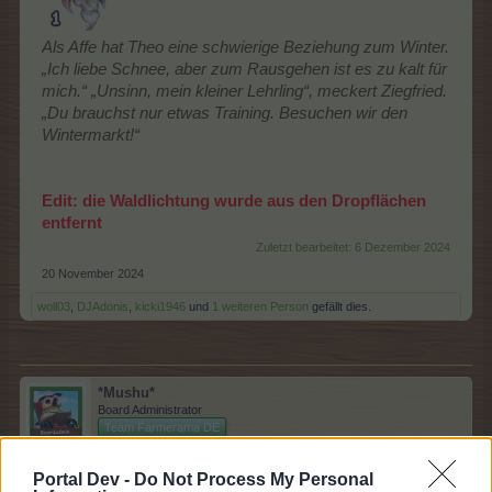
Als Affe hat Theo eine schwierige Beziehung zum Winter.
„Ich liebe Schnee, aber zum Rausgehen ist es zu kalt für
mich.“ „Unsinn, mein kleiner Lehrling“, meckert Ziegfried.
„Du brauchst nur etwas Training. Besuchen wir den
Wintermarkt!“
Edit: die Waldlichtung wurde aus den Dropflächen
entfernt
Zuletzt bearbeitet:
6 Dezember 2024
20 November 2024
woll03
,
DJAdonis
,
kicki1946
und
1 weiteren Person
gefällt dies.
*Mushu*
Board Administrator
Team Farmerama DE
Winterwunderland II
Portal Dev -
Do Not Process My Personal