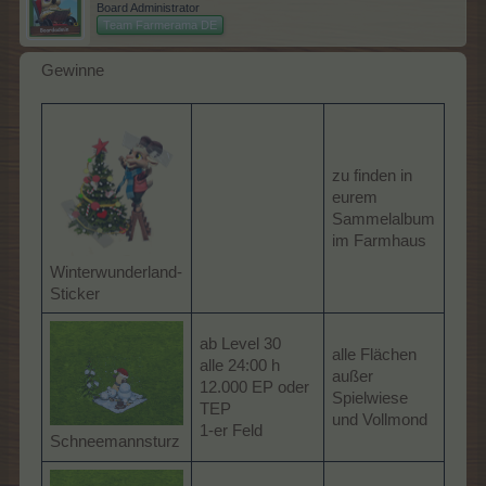
Board Administrator
Team Farmerama DE
Gewinne
zu finden in
eurem
Sammelalbum
im Farmhaus
Winterwunderland-
Sticker
ab Level 30
alle Flächen
alle 24:00 h
außer
12.000 EP oder
Spielwiese
TEP
und Vollmond
1-er Feld
Schneemannsturz