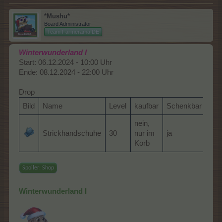
*Mushu*
Board Administrator
Team Farmerama DE
Winterwunderland I
Start: 06.12.2024 - 10:00 Uhr
Ende: 08.12.2024 - 22:00 Uhr
Drop
Bild
Name
Level
kaufbar
Schenkbar
Za
nein,
Strickhandschuhe
30
nur im
ja
nei
Korb
Spoiler:
Shop
Winterwunderland I