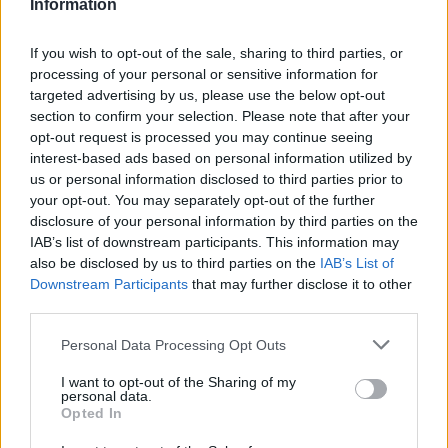
Start: 13.12.2024 - 10:00 Uhr
Information
Ende: 15.12.2024 - 22:00 Uhr
If you wish to opt-out of the sale, sharing to third parties, or
Pflanze
processing of your personal or sensitive information for
Bild
Name
Level
Zeit
EP
Flächen
S
targeted advertising by us, please use the below opt-out
section to confirm your selection. Please note that after your
04:00
wilde
opt-out request is processed you may continue seeing
Pfefferkuchenblume
30
40
(
h
Wiese
interest-based ads based on personal information utilized by
us or personal information disclosed to third parties prior to
your opt-out. You may separately opt-out of the further
Spoiler:
Shop
disclosure of your personal information by third parties on the
IAB’s list of downstream participants. This information may
Winterwunderland II
also be disclosed by us to third parties on the
IAB’s List of
Downstream Participants
that may further disclose it to other
third parties.
Personal Data Processing Opt Outs
„Meister, es ist so kalt. Sogar mit Handschuhen!“,
I want to opt-out of the Sharing of my
jammert Theo und hüpft von einem Fuß auf den anderen.
personal data.
„Dann steh nicht so rum! Wenn Du Dich bewegst, wird
Opted In
Dir wärmer. Hier, eine Aufgabe: Bring mir eines dieser
köstlichen Lebkuchenherzen!“