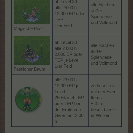
ab Level 30
alle Flächen
alle 24:00 h
außer
12.000 EP oder
Spielwiese
TEP
und Vollmond
1-er Feld
Magische Post
ab Level 30
alle Flächen
alle 24:00 h
außer
2.000 EP oder
Spielwiese
TEP je Level
und Vollmond
1-er Feld
Festlicher Baum
alle 23:00 h
12.000 EP je
zu besetzen
Level
mit den Event-
250% mehr EP
Items
oder TEP bei
+ 3 frei
der Ernte von
besetzbare 1-
Giver für 12:00
er Wolken
h