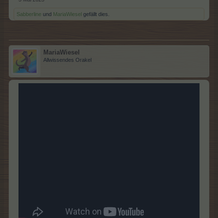
Sabberline
und
MariaWiesel
gefällt dies.
MariaWiesel
Allwissendes Orakel