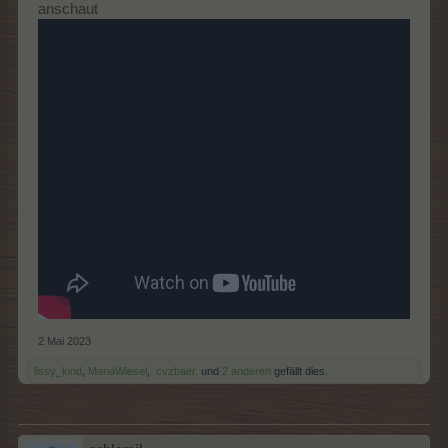
anschaut
2 Mai 2023
lissy_kind
,
MariaWiesel
,
.cvzbaer.
und
2 anderen
gefällt dies.