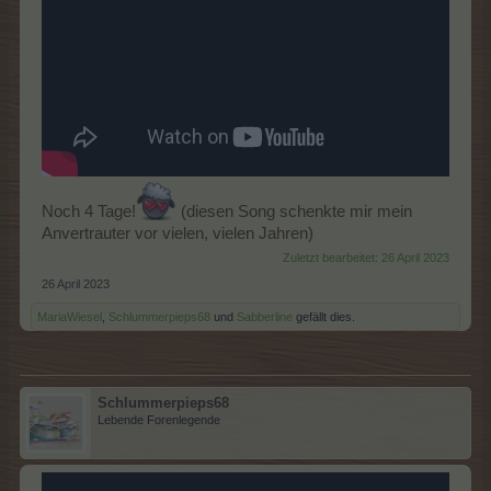
Noch 4 Tage!
(diesen Song schenkte mir mein
Anvertrauter vor vielen, vielen Jahren)
Zuletzt bearbeitet:
26 April 2023
26 April 2023
MariaWiesel
,
Schlummerpieps68
und
Sabberline
gefällt dies.
Schlummerpieps68
Lebende Forenlegende