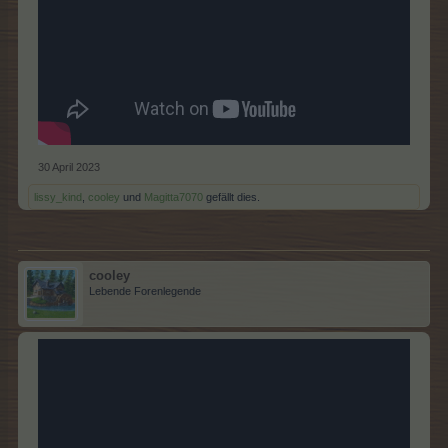
30 April 2023
lissy_kind
,
cooley
und
Magitta7070
gefällt dies.
cooley
Lebende Forenlegende