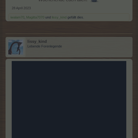
28 April 2023
iwalam70
,
Magitta7070
und
lissy_kind
gefällt dies.
lissy_kind
Lebende Forenlegende