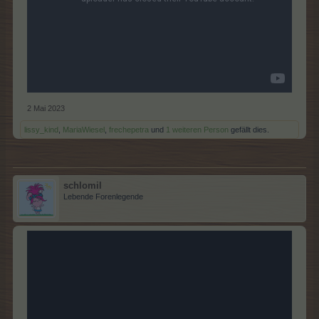
2 Mai 2023
lissy_kind
,
MariaWiesel
,
frechepetra
und
1 weiteren Person
gefällt dies.
schlomil
Lebende Forenlegende