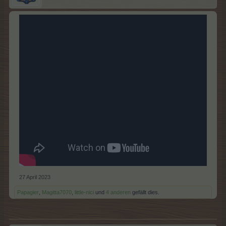
27 April 2023
Papagier
,
Magitta7070
,
little-nici
und
4 anderen
gefällt dies.