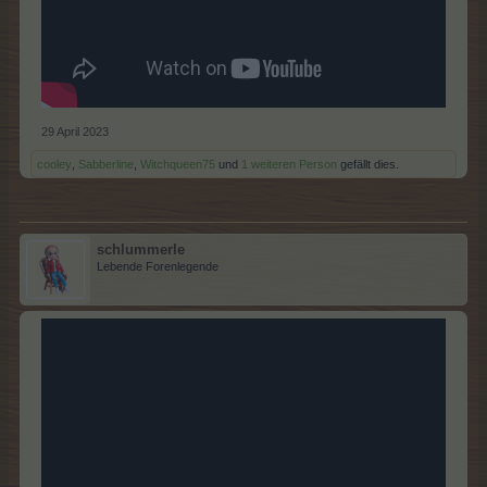
29 April 2023
cooley
,
Sabberline
,
Witchqueen75
und
1 weiteren Person
gefällt dies.
schlummerle
Lebende Forenlegende