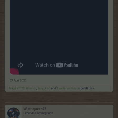
27 April 2023
Magitta7070
,
little-nici
,
lissy_kind
und
1 weiteren Person
gefällt dies.
Witchqueen75
Lebende Forenlegende