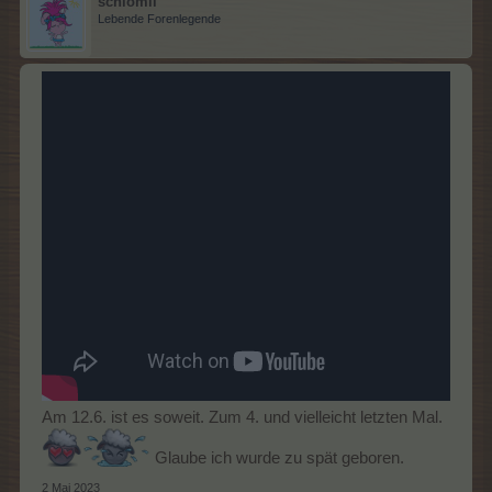
schlomil
Lebende Forenlegende
Am 12.6. ist es soweit. Zum 4. und vielleicht letzten Mal.
Glaube ich wurde zu spät geboren.
2 Mai 2023