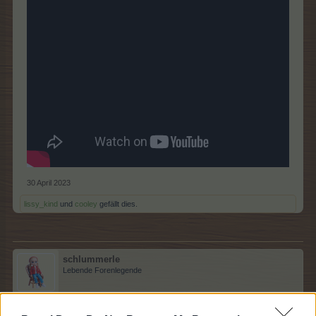
30 April 2023
lissy_kind
und
cooley
gefällt dies.
schlummerle
Lebende Forenlegende