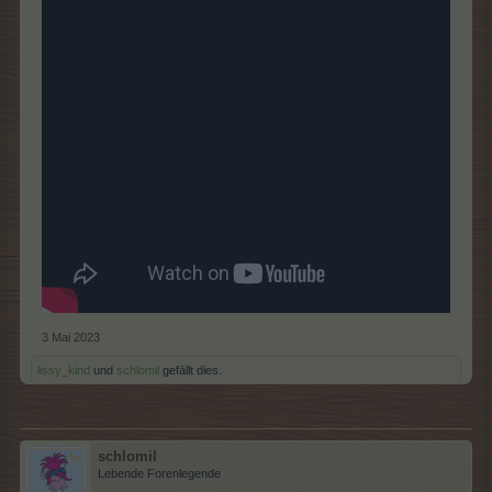
3 Mai 2023
lissy_kind
und
schlomil
gefällt dies.
schlomil
Lebende Forenlegende