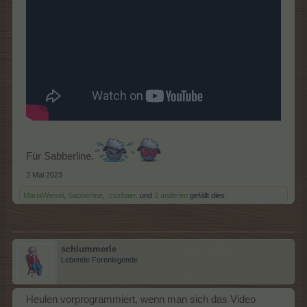
Für Sabberline.
2 Mai 2023
MariaWiesel
,
Sabberline
,
.cvzbaer.
und
2 anderen
gefällt dies.
schlummerle
Lebende Forenlegende
Heulen vorprogrammiert, wenn man sich das Video