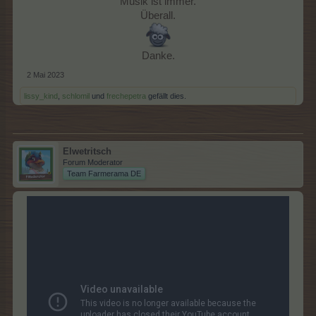
Musik ist immer.
Überall.
Danke.​
2 Mai 2023
lissy_kind
,
schlomil
und
frechepetra
gefällt dies.
Elwetritsch
Forum Moderator
Team Farmerama DE