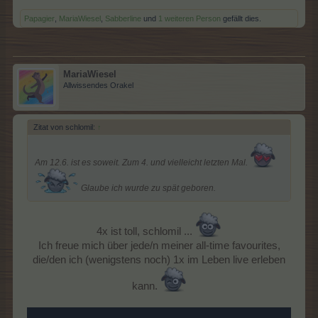
Papagier
,
MariaWiesel
,
Sabberline
und
1 weiteren Person
gefällt dies.
MariaWiesel
Allwissendes Orakel
Zitat von schlomil:
↑
Am 12.6. ist es soweit. Zum 4. und vielleicht letzten Mal.
Glaube ich wurde zu spät geboren.
4x ist toll, schlomil ...
Ich freue mich über jede/n meiner all-time favourites,
die/den ich (wenigstens noch) 1x im Leben live erleben
kann.