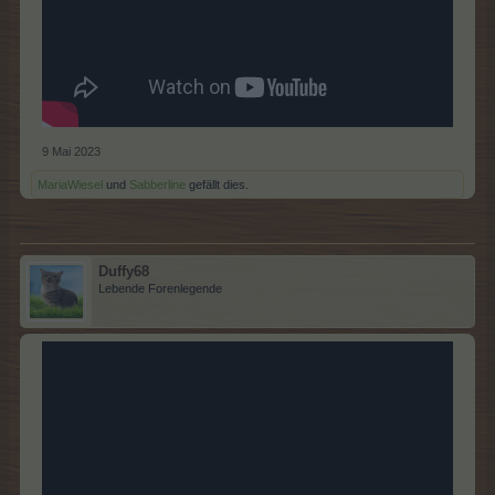
9 Mai 2023
MariaWiesel
und
Sabberline
gefällt dies.
Duffy68
Lebende Forenlegende