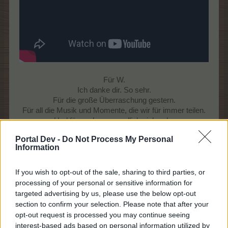
Für W.
Ich danke dir. So sehr.
Für die große Überraschung gestern.
Für all die Musik und Momente, die wir für immer teilen.
Und für noch so unendlich viel mehr.
Portal Dev -
Do Not Process My Personal
Was für ein Glück sie sind ... diese Menschen, die ihre
Information
Spuren ganz tief in unseren Herzen und unseren Seelen
hinterlassen ...
If you wish to opt-out of the sale, sharing to third parties, or
7 Mai 2023
processing of your personal or sensitive information for
Magitta7070
,
schlummerle
und
lissy_kind
gefällt dies.
targeted advertising by us, please use the below opt-out
section to confirm your selection. Please note that after your
opt-out request is processed you may continue seeing
interest-based ads based on personal information utilized by