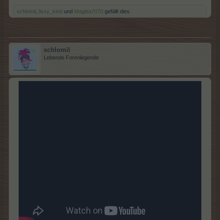
schlomil
,
lissy_kind
und
Magitta7070
gefällt dies.
schlomil
Lebende Forenlegende