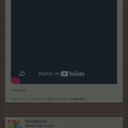
4 Mai 2023
Magitta7070
,
schlummerle
und
MariaWiesel
gefällt dies.
MariaWiesel
Allwissendes Orakel