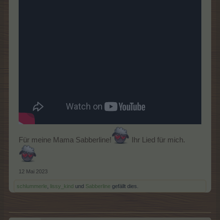
Für meine Mama Sabberline!
Ihr Lied für mich.
12 Mai 2023
schlummerle
,
lissy_kind
und
Sabberline
gefällt dies.