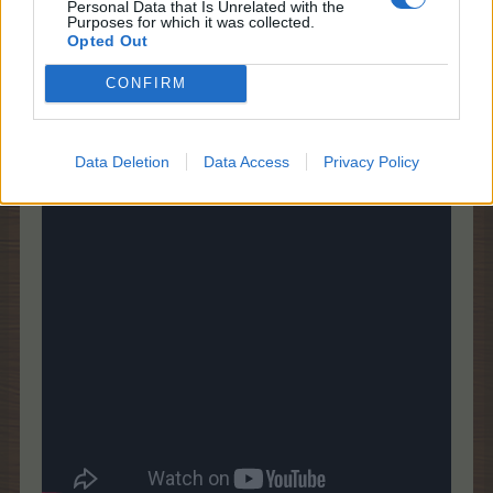
Personal Data that Is Unrelated with the
Purposes for which it was collected.
Papagier
,
Magitta7070
,
schlummerle
und
3 anderen
gefällt dies.
Opted Out
CONFIRM
MariaWiesel
Allwissendes Orakel
Data Deletion
Data Access
Privacy Policy