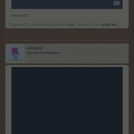
6 Mai 2023
Magitta7070
,
schlummerle
,
MariaWiesel
und
1 weiteren Person
gefällt dies.
schlomil
Lebende Forenlegende