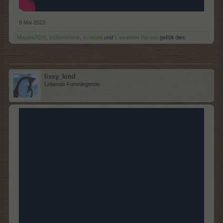
9 Mai 2023
Magitta7070
,
schlummerle
,
schlomil
und
1 weiteren Person
gefällt dies.
lissy_kind
Lebende Forenlegende