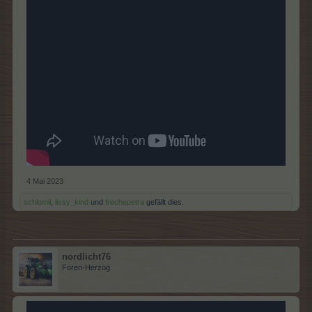
4 Mai 2023
schlomil
,
lissy_kind
und
frechepetra
gefällt dies.
nordlicht76
Foren-Herzog