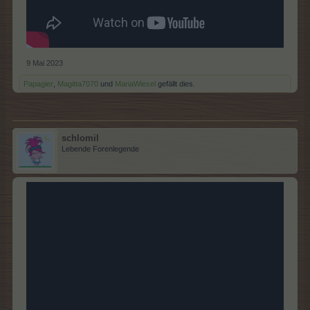
9 Mai 2023
Papagier
,
Magitta7070
und
MariaWiesel
gefällt dies.
schlomil
Lebende Forenlegende