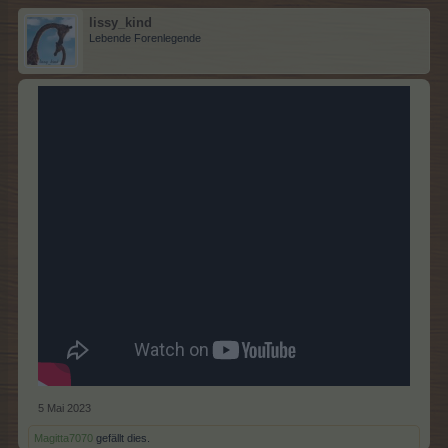
lissy_kind
Lebende Forenlegende
5 Mai 2023
Magitta7070
gefällt dies.