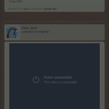
5 Mai 2023
Magitta7070
und
schlummerle
gefällt dies.
lissy_kind
Lebende Forenlegende