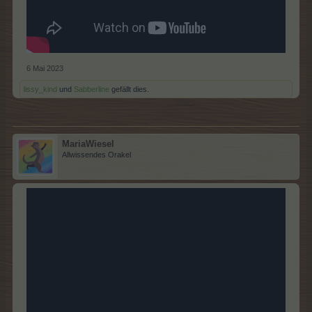
6 Mai 2023
lissy_kind
und
Sabberline
gefällt dies.
MariaWiesel
Allwissendes Orakel