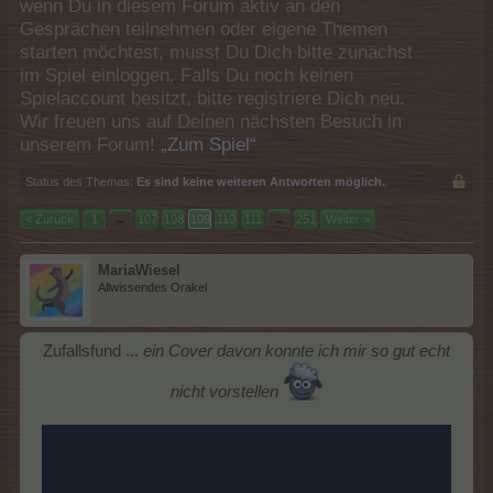
wenn Du in diesem Forum aktiv an den
Gesprächen teilnehmen oder eigene Themen
starten möchtest, musst Du Dich bitte zunächst
im Spiel einloggen. Falls Du noch keinen
Spielaccount besitzt, bitte registriere Dich neu.
Wir freuen uns auf Deinen nächsten Besuch in
unserem Forum!
„Zum Spiel“
Status des Themas:
Es sind keine weiteren Antworten möglich.
< Zurück
1
←
107
108
109
110
111
→
251
Weiter >
MariaWiesel
Allwissendes Orakel
Zufallsfund ...
ein Cover davon konnte ich mir so gut echt
nicht vorstellen