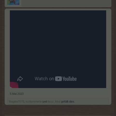
5 Mai 2023
Magitta7070
,
schlummerle
und
lissy_kind
gefällt dies.