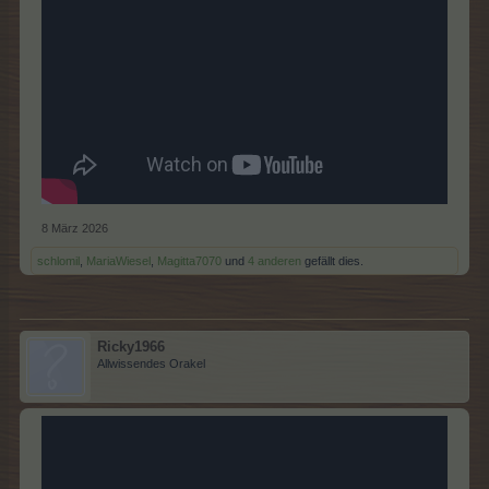
8 März 2026
schlomil
,
MariaWiesel
,
Magitta7070
und
4 anderen
gefällt dies.
Ricky1966
Allwissendes Orakel