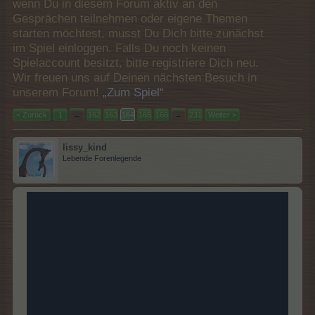
wenn Du in diesem Forum aktiv an den
Gesprächen teilnehmen oder eigene Themen
starten möchtest, musst Du Dich bitte zunächst
im Spiel einloggen. Falls Du noch keinen
Spielaccount besitzt, bitte registriere Dich neu.
Wir freuen uns auf Deinen nächsten Besuch in
unserem Forum!
„Zum Spiel“
< Zurück
1
←
162
163
164
165
166
→
231
Weiter >
lissy_kind
Lebende Forenlegende