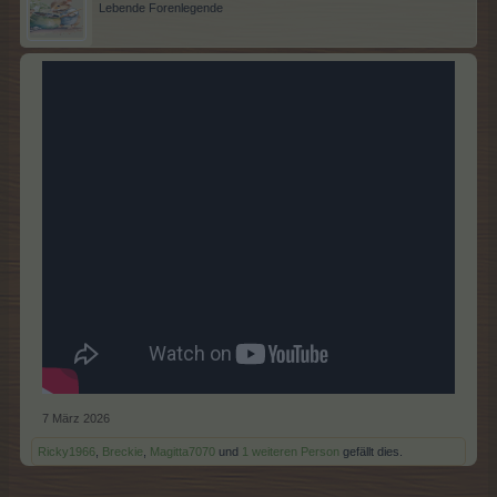
Lebende Forenlegende
7 März 2026
Ricky1966
,
Breckie
,
Magitta7070
und
1 weiteren Person
gefällt dies.