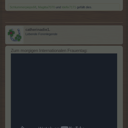
Schlummerpieps68
,
Magitta7070
und
Idefix7171
gefällt dies.
catherinadie1.
Lebende Forenlegende
Zum morgigen Internationalen Frauentag: