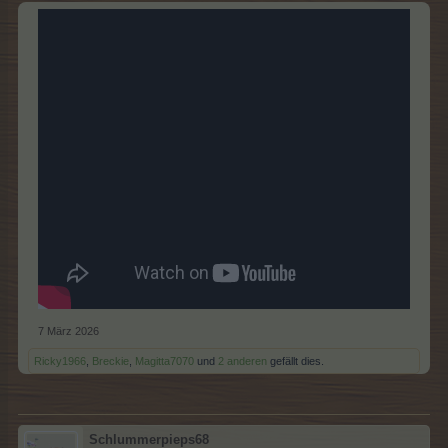
7 März 2026
Ricky1966
,
Breckie
,
Magitta7070
und
2 anderen
gefällt dies.
Schlummerpieps68