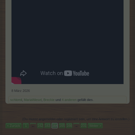
8 März 2026
schlomil
,
MariaWiesel
,
Breckie
und
4 anderen
gefällt dies.
(Du musst angemeldet oder registriert sein, um eine Antwort zu erstellen.)
< Zurück
1
←
162
163
164
165
166
→
231
Weiter >