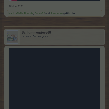
8 März 2026
Magitta7070
,
Breckie
,
Doren22
und
2 anderen
gefällt dies.
Schlummerpieps68
Lebende Forenlegende