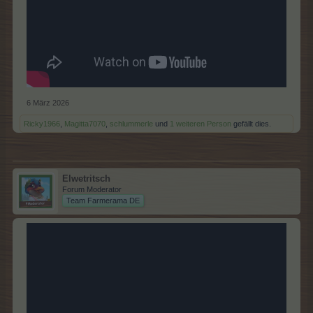
6 März 2026
Ricky1966
,
Magitta7070
,
schlummerle
und
1 weiteren Person
gefällt dies.
Elwetritsch
Forum Moderator
Team Farmerama DE