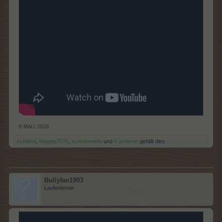
8 März 2026
schlomil
,
Magitta7070
,
schlummerle
und
4 anderen
gefällt dies.
Bullyfan1903
Laufenlerner