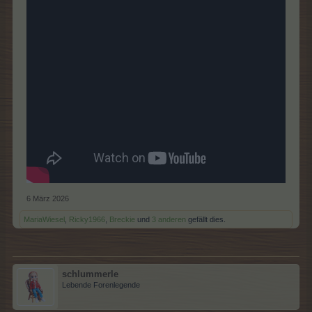
6 März 2026
MariaWiesel
,
Ricky1966
,
Breckie
und
3 anderen
gefällt dies.
schlummerle
Lebende Forenlegende