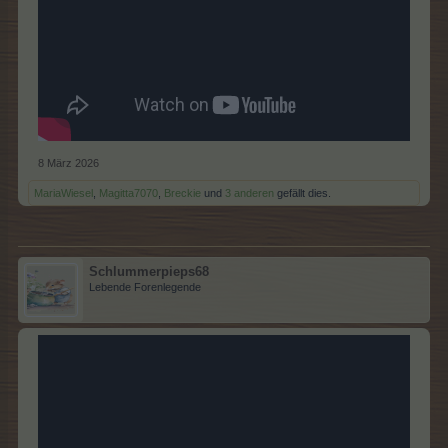
8 März 2026
MariaWiesel
,
Magitta7070
,
Breckie
und
3 anderen
gefällt dies.
Schlummerpieps68
Lebende Forenlegende