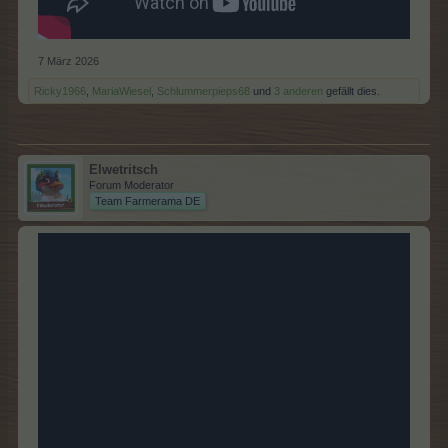
7 März 2026
Ricky1966
,
MariaWiesel
,
Schlummerpieps68
und
3 anderen
gefällt dies.
Elwetritsch
Forum Moderator
Team Farmerama DE