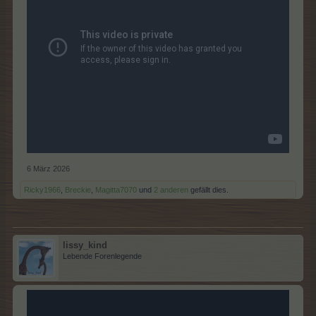
6 März 2026
Ricky1966
,
Breckie
,
Magitta7070
und
2 anderen
gefällt dies.
lissy_kind
Lebende Forenlegende