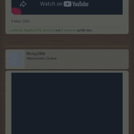
8 März 2026
schlomil
,
Magitta7070
,
Breckie
und
3 anderen
gefällt dies.
Ricky1966
Allwissendes Orakel