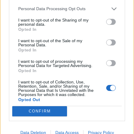
Personal Data Processing Opt Outs
I want to opt-out of the Sharing of my
personal data.
Opted In
I want to opt-out of the Sale of my
Personal Data.
7 März 2026
Opted In
mogli52
,
MariaWiesel
,
Ricky1966
und
4 anderen
gefällt dies.
I want to opt-out of processing my
Personal Data for Targeted Advertising.
Opted In
lissy_kind
I want to opt-out of Collection, Use,
Lebende Forenlegende
Retention, Sale, and/or Sharing of my
Personal Data that Is Unrelated with the
Purposes for which it was collected.
Opted Out
CONFIRM
Data Deletion
Data Access
Privacy Policy