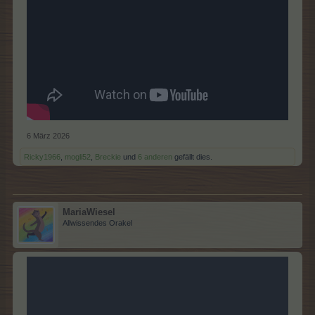
6 März 2026
Ricky1966
,
mogli52
,
Breckie
und
6 anderen
gefällt dies.
MariaWiesel
Allwissendes Orakel