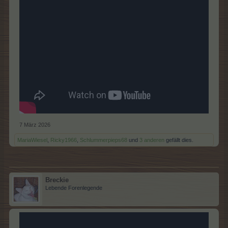
7 März 2026
MariaWiesel
,
Ricky1966
,
Schlummerpieps68
und
3 anderen
gefällt dies.
Breckie
Lebende Forenlegende