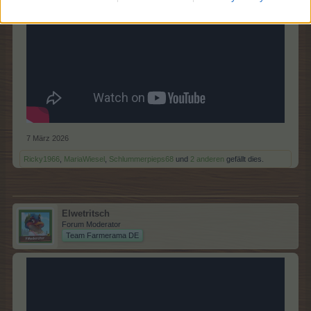
7 März 2026
Ricky1966
,
MariaWiesel
,
Schlummerpieps68
und
2 anderen
gefällt dies.
Elwetritsch
Forum Moderator
Team Farmerama DE