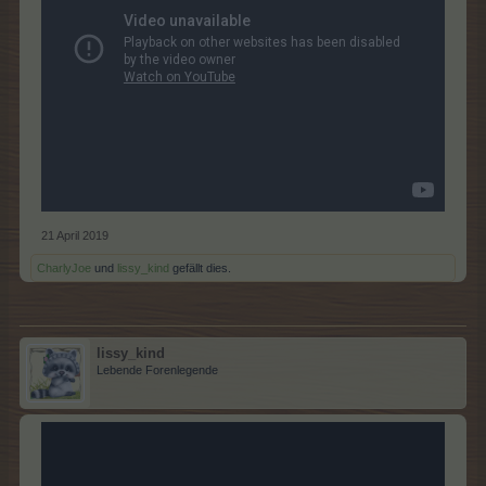
21 April 2019
CharlyJoe
und
lissy_kind
gefällt dies.
lissy_kind
Lebende Forenlegende