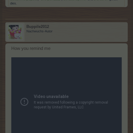
dies.
Buppile2012
Nachwuchs-Autor
How you remind me