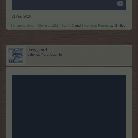
21 April 2019
Schattenspinner
,
-Skorpion1211-
,
Danny.D
und
1 weiteren Person
gefällt dies.
lissy_kind
Lebende Forenlegende