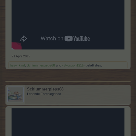
21 April 2019
lissy_kind
,
Schlummerpieps68
und
-Skorpion1211-
gefällt dies.
Schlummerpieps68
Lebende Forenlegende