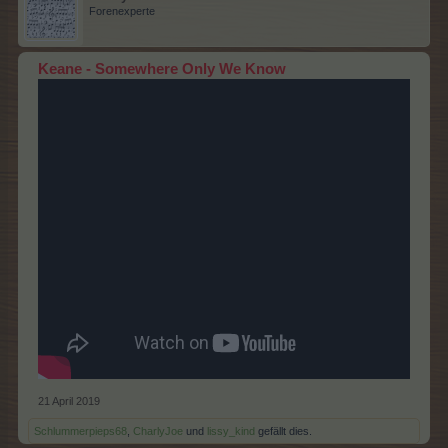
Forenexperte
Keane - Somewhere Only We Know
21 April 2019
Schlummerpieps68
,
CharlyJoe
und
lissy_kind
gefällt dies.