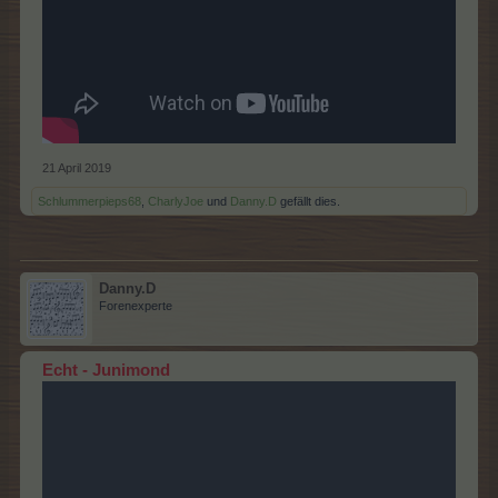
21 April 2019
Schlummerpieps68
,
CharlyJoe
und
Danny.D
gefällt dies.
Danny.D
Forenexperte
Echt - Junimond