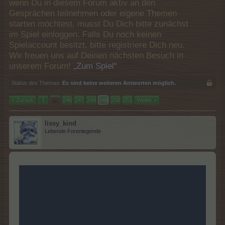
wenn Du in diesem Forum aktiv an den
Gesprächen teilnehmen oder eigene Themen
starten möchtest, musst Du Dich bitte zunächst
im Spiel einloggen. Falls Du noch keinen
Spielaccount besitzt, bitte registriere Dich neu.
Wir freuen uns auf Deinen nächsten Besuch in
unserem Forum!
„Zum Spiel“
Status des Themas:
Es sind keine weiteren Antworten möglich.
< Zurück
1
←
246
247
248
249
250
251
Weiter >
lissy_kind
Lebende Forenlegende