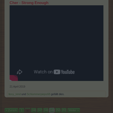
Cher - Strong Enough
21 April 2019
lissy_kind
und
Schlummerpieps68
gefällt dies.
< Zurück
1
←
246
247
248
249
250
251
Weiter >