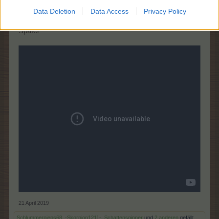
Lebende Forenlegende
Data Deletion
Data Access
Privacy Policy
Später
21 April 2019
Schlummerpieps68
,
-Skorpion1211-
,
Schattenspinner
und
2 anderen
gefällt