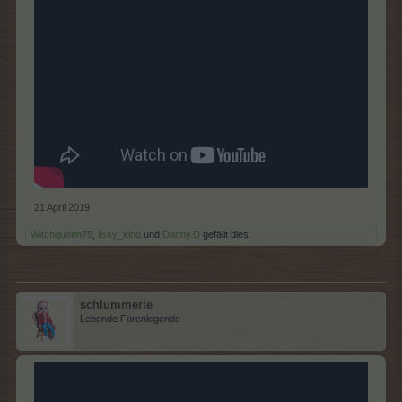
21 April 2019
Witchqueen75
,
lissy_kind
und
Danny.D
gefällt dies.
schlummerle
Lebende Forenlegende