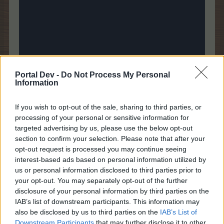
Portal Dev -
Do Not Process My Personal
Information
If you wish to opt-out of the sale, sharing to third parties, or
processing of your personal or sensitive information for
targeted advertising by us, please use the below opt-out
21 April 2019
section to confirm your selection. Please note that after your
CharlyJoe
und
Danny.D
gefällt dies.
opt-out request is processed you may continue seeing
interest-based ads based on personal information utilized by
us or personal information disclosed to third parties prior to
your opt-out. You may separately opt-out of the further
Danny.D
disclosure of your personal information by third parties on the
Forenexperte
IAB’s list of downstream participants. This information may
also be disclosed by us to third parties on the
IAB’s List of
Downstream Participants
that may further disclose it to other
Ace of Base - All That She Wants