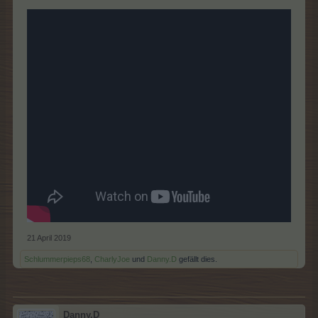
21 April 2019
Schlummerpieps68
,
CharlyJoe
und
Danny.D
gefällt dies.
Danny.D