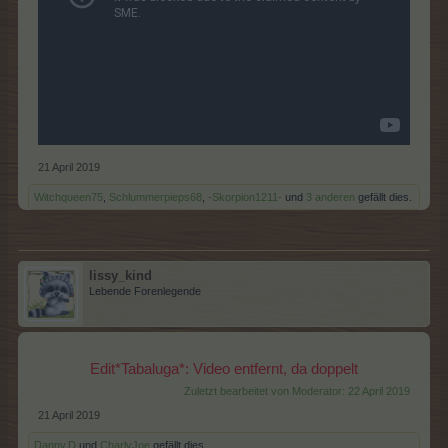
21 April 2019
Witchqueen75
,
Schlummerpieps68
,
-Skorpion1211-
und
3 anderen
gefällt dies.
lissy_kind
Lebende Forenlegende
Edit*Tabaluga*: Video entfernt, da doppelt
Zuletzt bearbeitet von Moderator:
22 April 2019
21 April 2019
Danny.D
und
CharlyJoe
gefällt dies.