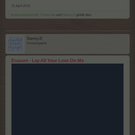
21 April 2019
Schlummerpieps68
,
CharlyJoe
und
Danny.D
gefällt dies.
Danny.D
Forenexperte
Erasure - Lay All Your Love On Me