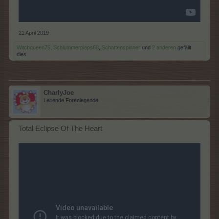
21 April 2019
Witchqueen75
,
Schlummerpieps68
,
Schattenspinner
und
2 anderen
gefällt
dies.
CharlyJoe
Lebende Forenlegende
Total Eclipse Of The Heart