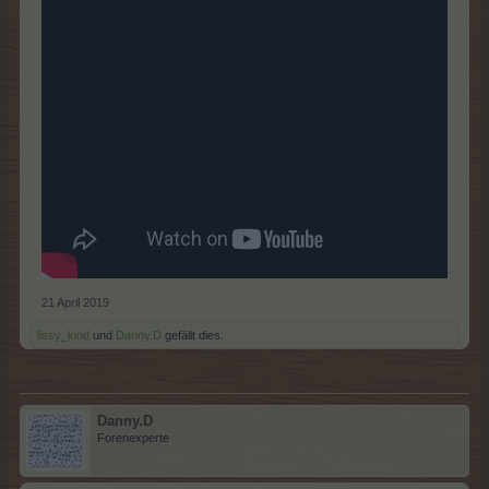
21 April 2019
lissy_kind
und
Danny.D
gefällt dies.
Danny.D
Forenexperte