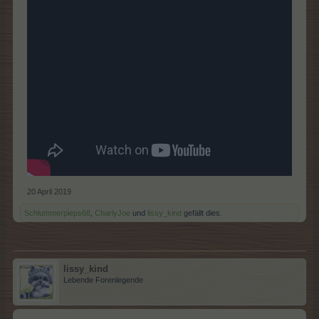
20 April 2019
Schlummerpieps68
,
CharlyJoe
und
lissy_kind
gefällt dies.
lissy_kind
Lebende Forenlegende