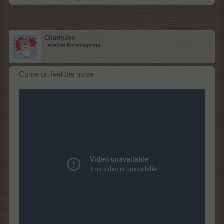
CharlyJoe
Lebende Forenlegende
Come on feel the noise