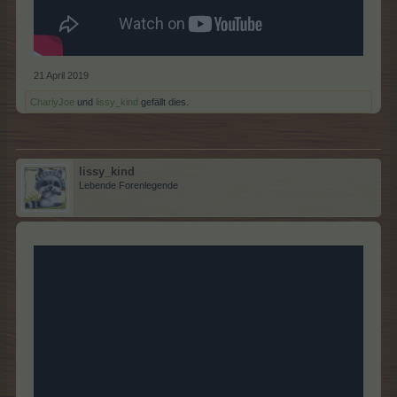
21 April 2019
CharlyJoe
und
lissy_kind
gefällt dies.
lissy_kind
Lebende Forenlegende