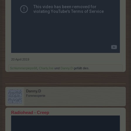
20 April 2019
Schlummerpieps68
,
CharlyJoe
und
Danny.D
gefällt dies.
Danny.D
Forenexperte
Radiohead - Creep