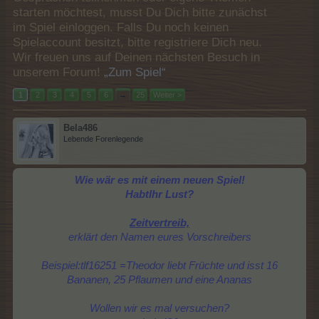
starten möchtest, musst Du Dich bitte zunächst
im Spiel einloggen. Falls Du noch keinen
Spielaccount besitzt, bitte registriere Dich neu.
Wir freuen uns auf Deinen nächsten Besuch in
unserem Forum!
„Zum Spiel“
1
2
3
4
5
6
→
25
Weiter >
Bela486
Lebende Forenlegende
Wie wär es mit einem neuen Spiel!
HabtIhr Lust?
Zeitvertreib,
erklärt den Namen eures Vorschreibers
Beispiel:
tlf16251
=Theodor liebt Früchte und isst 16
Bananen, 25 Pflaumen und eine Ananas
Wollen wir es mal versuchen?