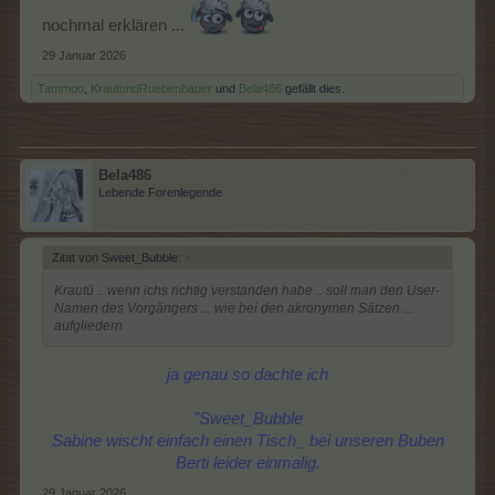
nochmal erklären ...
29 Januar 2026
Tammoo
,
KrautundRuebenbauer
und
Bela486
gefällt dies.
Bela486
Lebende Forenlegende
Zitat von Sweet_Bubble:
↑
Krautü .. wenn ichs richtig verstanden habe .. soll man den User-
Namen des Vorgängers ... wie bei den akronymen Sätzen ...
aufgliedern
ja genau so dachte ich
"Sweet_Bubble
Sabine wischt einfach einen Tisch_ bei unseren Buben
Berti leider einmalig.
29 Januar 2026