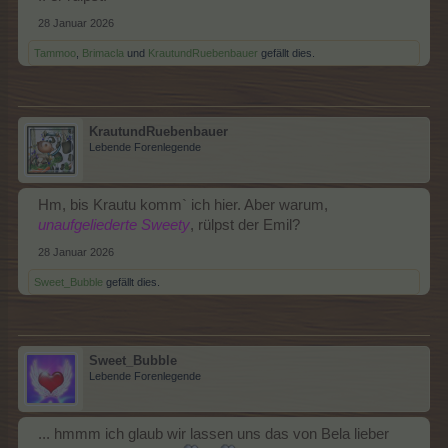
28 Januar 2026
Tammoo
,
Brimacla
und
KrautundRuebenbauer
gefällt dies.
KrautundRuebenbauer
Lebende Forenlegende
Hm, bis Krautu komm` ich hier. Aber warum,
unaufgeliederte Sweety
, rülpst der Emil?
28 Januar 2026
Sweet_Bubble
gefällt dies.
Sweet_Bubble
Lebende Forenlegende
... hmmm ich glaub wir lassen uns das von Bela lieber