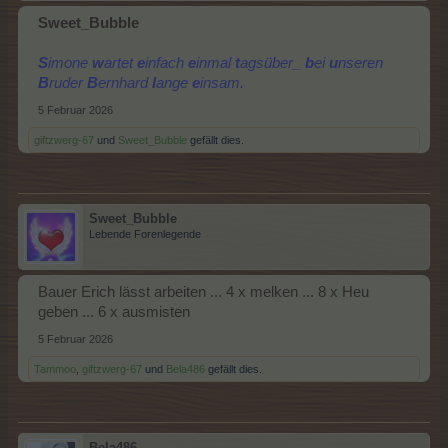
Sweet_Bubble
S
imone
w
artet
e
infach
e
inmal
t
agsüber_
b
ei
u
nseren
B
ruder
B
ernhard
l
ange
e
insam.
5 Februar 2026
giftzwerg-67
und
Sweet_Bubble
gefällt dies.
Sweet_Bubble
Lebende Forenlegende
Bauer Erich lässt arbeiten ... 4 x melken ... 8 x Heu
geben ... 6 x ausmisten
5 Februar 2026
Tammoo
,
giftzwerg-67
und
Bela486
gefällt dies.
Bela486