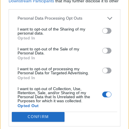
Downstream Participants
that may further disclose it to other
Beim Eingang liegt Abfall ... 4 Eierschalen ... 8 Bananenschalen
... 6 leere Dosen
third parties.
Personal Data Processing Opt Outs
I want to opt-out of the Sharing of my
Sweet_Bubble:
personal data.
Sehr wiederlich entwendet Erna triefende_ blaue und
Opted In
buschige Blaubeeren lustlos einmalig.
I want to opt-out of the Sale of my
29 Januar 2026
Personal Data.
Opted In
Tammoo
,
KrautundRuebenbauer
und
Sweet_Bubble
gefällt dies.
I want to opt-out of processing my
Personal Data for Targeted Advertising.
Opted In
Sweet_Bubble
Lebende Forenlegende
I want to opt-out of Collection, Use,
Retention, Sale, and/or Sharing of my
Personal Data that Is Unrelated with the
Purposes for which it was collected.
Opted Out
^^
CONFIRM
Bertas Esel liegt andauernd ... 4 Stunden ... 8 Stunden ...
6 Stunden