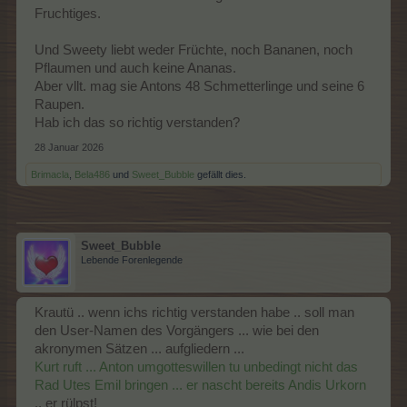
Fruchtiges.
Und Sweety liebt weder Früchte, noch Bananen, noch
Pflaumen und auch keine Ananas.
Aber vllt. mag sie Antons 48 Schmetterlinge und seine 6
Raupen.
Hab ich das so richtig verstanden?
28 Januar 2026
Brimacla
,
Bela486
und
Sweet_Bubble
gefällt dies.
Sweet_Bubble
Lebende Forenlegende
Krautü .. wenn ichs richtig verstanden habe .. soll man
den User-Namen des Vorgängers ... wie bei den
akronymen Sätzen ... aufgliedern ...
Kurt ruft ... Anton umgotteswillen tu unbedingt nicht das
Rad Utes Emil bringen ... er nascht bereits Andis Urkorn
.. er rülpst!