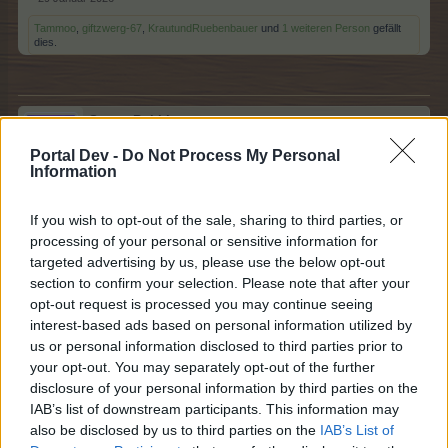
Tammoo
,
giftzwerg-67
,
KrautundRuebenbauer
und
1 weiteren Person
gefällt
dies.
Sweet_Bubble
Lebende Forenlegende
Portal Dev -
Do Not Process My Personal
Information
Beim Eingang liegt Abfall ... 4 Eierschalen ... 8
Bananenschalen ... 6 leere Dosen
If you wish to opt-out of the sale, sharing to third parties, or
processing of your personal or sensitive information for
29 Januar 2026
targeted advertising by us, please use the below opt-out
Tammoo
und
Bela486
gefällt dies.
section to confirm your selection. Please note that after your
opt-out request is processed you may continue seeing
interest-based ads based on personal information utilized by
us or personal information disclosed to third parties prior to
Bela486
your opt-out. You may separately opt-out of the further
Lebende Forenlegende
disclosure of your personal information by third parties on the
IAB’s list of downstream participants. This information may
Zitat von Sweet_Bubble:
↑
also be disclosed by us to third parties on the
IAB’s List of