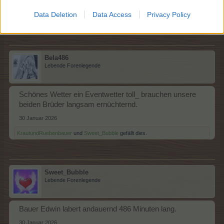
29 Januar 2026
Data Deletion
Data Access
Privacy Policy
Tammoo
,
KrautundRuebenbauer
und
Bela486
gefällt dies.
Bela486
Lebende Forenlegende
Schönes Wetter ein Eventwetter toll_ brauchen unsere
beiden Brüder langsam ernüchternd.
30 Januar 2026
KrautundRuebenbauer
und
Sweet_Bubble
gefällt dies.
Sweet_Bubble
Lebende Forenlegende
Bauer Edwin labert andauernd 486 Minuten lang.
30 Januar 2026