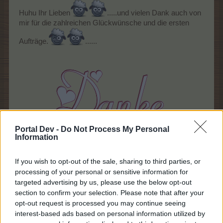
Huhu Ihr Lieben
.....und vielen Dank auch von
mir für die zahlreichen Glückwünsche und die ersten
Aufträge.
......
Portal Dev -
Do Not Process My Personal
Information
​
1 Februar 2015
If you wish to opt-out of the sale, sharing to third parties, or
processing of your personal or sensitive information for
Teufelsbraten
und
mafwenzen
gefällt dies.
targeted advertising by us, please use the below opt-out
section to confirm your selection. Please note that after your
opt-out request is processed you may continue seeing
Ribanna
interest-based ads based on personal information utilized by
Colonel des Forums