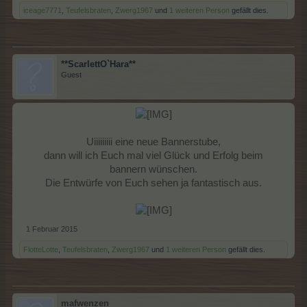
iceage7771
,
Teufelsbraten
,
Zwerg1967
und
1 weiteren Person
gefällt dies.
**ScarlettO`Hara**
Guest
Uiiiiiiiii eine neue Bannerstube,
dann will ich Euch mal viel Glück und Erfolg beim
bannern wünschen.
Die Entwürfe von Euch sehen ja fantastisch aus.
1 Februar 2015
FlotteLotte
,
Teufelsbraten
,
Zwerg1967
und
1 weiteren Person
gefällt dies.
mafwenzen