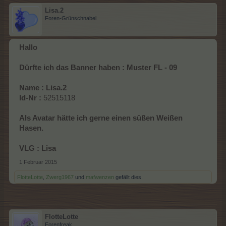
Lisa.2
Foren-Grünschnabel
Hallo
Dürfte ich das Banner haben : Muster FL - 09
Name : Lisa.2
Id-Nr :
52515118
Als Avatar hätte ich gerne einen süßen Weißen
Hasen.
VLG : Lisa
1 Februar 2015
FlotteLotte
,
Zwerg1967
und
mafwenzen
gefällt dies.
FlotteLotte
Forenfreak