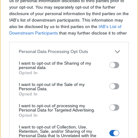
us or personal information disclosed to third parties prior to
your opt-out. You may separately opt-out of the further
disclosure of your personal information by third parties on the
Jetzt habe auch ich den Weg in die Banner-Schatztruhe
IAB’s list of downstream participants. This information may
gefunden und da muss ich echt sagen WOW. Die Arbeit
also be disclosed by us to third parties on the
IAB’s List of
und Mühe, die ihr reingesteckt habt waren es echt wert!
Downstream Participants
that may further disclose it to other
third parties.
Ich wünsche euch ganz viel Glück und Erfolg und
Personal Data Processing Opt Outs
natürlich viiele Ideen
I want to opt-out of the Sharing of my
personal data.
1 Februar 2015
Opted In
FlotteLotte
,
mafwenzen
und
Teufelsbraten
gefällt dies.
I want to opt-out of the Sale of my
Personal Data.
Opted In
FlotteLotte
I want to opt-out of processing my
Forenfreak
Personal Data for Targeted Advertising.
Opted In
I want to opt-out of Collection, Use,
Retention, Sale, and/or Sharing of my
Huhu Ribanna.....knuddel dich....
......ein ganz
Personal Data that Is Unrelated with the
liebes Dankeschön auch Dir für die lieben Glückwünsche