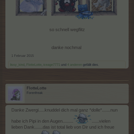
so schnell wegflitz
danke nochmal ​
1 Februar 2015
lissy_kind
,
FlotteLotte
,
iceage7771
und
4 anderen
gefällt dies.
FlotteLotte
Forenfreak
Danke Zwergi.....knuddel dich mal ganz *dolle*.......nun
habe ich Pipi in den Augen.........
......vielen
lieben Dank.......das ist total lieb von Dir und ich freue