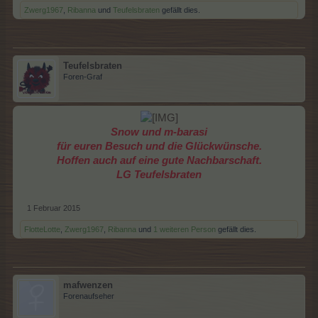
Zwerg1967
,
Ribanna
und
Teufelsbraten
gefällt dies.
Teufelsbraten
Foren-Graf
Snow und m-barasi
für euren Besuch und die Glückwünsche.
Hoffen auch auf eine gute Nachbarschaft.
LG Teufelsbraten
1 Februar 2015
FlotteLotte
,
Zwerg1967
,
Ribanna
und
1 weiteren Person
gefällt dies.
mafwenzen
Forenaufseher