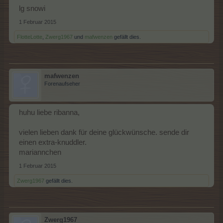
lg snowi
1 Februar 2015
FlotteLotte
,
Zwerg1967
und
mafwenzen
gefällt dies.
mafwenzen
Forenaufseher
huhu liebe ribanna,
vielen lieben dank für deine glückwünsche. sende dir
einen extra-knuddler.
mariannchen
1 Februar 2015
Zwerg1967
gefällt dies.
Zwerg1967