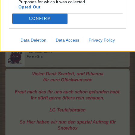
Purposes for which it was collected.
Opted Out
CONFIRM
1 Februar 2015
Teufelsbraten
gefällt dies.
Data Deletion
Data Access
Privacy Policy
Teufelsbraten
Foren-Graf
Vielen Dank Scarlett, und Ribanna
für eure Glückwünsche
Freut mich das ihr uns auch schon gefunden habt.
Ihr dürft gerne öfters rein schauen.
LG Teufelsbraten
So Hier haben wir nun den spezial Auftrag für
Snowbox