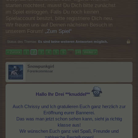
starten möchtest, musst Du Dich bitte zunächst
im Spiel einloggen. Falls Du noch keinen
Spielaccount besitzt, bitte registriere Dich neu.
Wir freuen uns auf Deinen nächsten Besuch in
unserem Forum!
„Zum Spiel“
Status des Themas:
Es sind keine weiteren Antworten möglich.
< Zurück
1
2
3
4
5
6
→
149
Weiter >
Snowpunkgirl
Forenkommissar
Hallo Ihr Drei **knuddel**
Auch Chrissy und Ich gratulieren Euch ganz herzlich zur
Eröffnung eurer Bannerei.
Das was man jetzt schon sehen kann, sieht ja richtig
klasse aus!
Wir wünschen Euch ganz viel Spaß, Freunde und
zahlreiche Bestellungen!