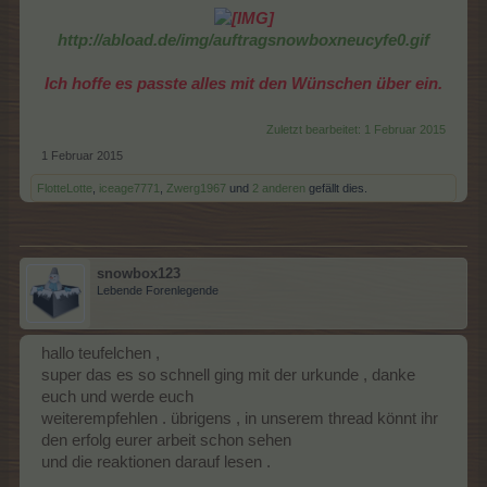
http://abload.de/img/auftragsnowboxneucyfe0.gif
Ich hoffe es passte alles mit den Wünschen über ein.
Zuletzt bearbeitet:
1 Februar 2015
1 Februar 2015
FlotteLotte
,
iceage7771
,
Zwerg1967
und
2 anderen
gefällt dies.
snowbox123
Lebende Forenlegende
hallo teufelchen ,
super das es so schnell ging mit der urkunde , danke
euch und werde euch
weiterempfehlen . übrigens , in unserem thread könnt ihr
den erfolg eurer arbeit schon sehen
und die reaktionen darauf lesen .