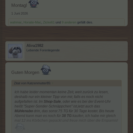
Montag!
1 Juni 2026
wahmar
,
Horatio-Mac
,
Zicke61
und
9 anderen
gefällt dies.
Alira1982
Lebende Forenlegende
Guten Morgen
Zitat von Katzenmutter85:
↑
Ich habe leider momentan keine Zeit, weit zurück zu lesen,
deshalb nur ein kleiner Tipp von mir, falls es noch nicht
aufgefallen ist. Im
Shop-Sale
, oder wie es bei der Event-Uhr
heißt "Super-Sonder-Schnäppchen" ist jetzt auch das
Mühlenabo
drin, das sonst 75 TG für 30 Tage kostet. Bis heute
Abend kann man es noch für
38 TG
kaufen, ich habe mir gleich
mal 12 ins Körbchen gepackt und freue mich über die Ersparnis!
Es war eher Zufall, dass ich da reingeschaut habe, weil