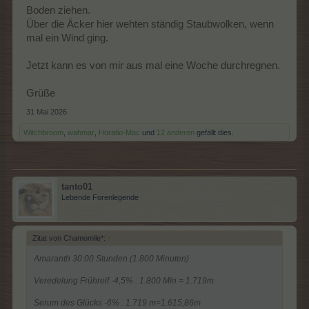
Boden ziehen.
Über die Äcker hier wehten ständig Staubwolken, wenn
mal ein Wind ging.
Jetzt kann es von mir aus mal eine Woche durchregnen.
Grüße
31 Mai 2026
Witchbroom
,
wahmar
,
Horatio-Mac
und
12 anderen
gefällt dies.
tanto01
Lebende Forenlegende
Zitat von Chamomile*:
↑
Amaranth 30:00 Stunden (1.800 Minuten)
Veredelung Frühreif -4,5% : 1.800 Min = 1.719m
Serum des Glücks -6% : 1.719 m=1.615,86m