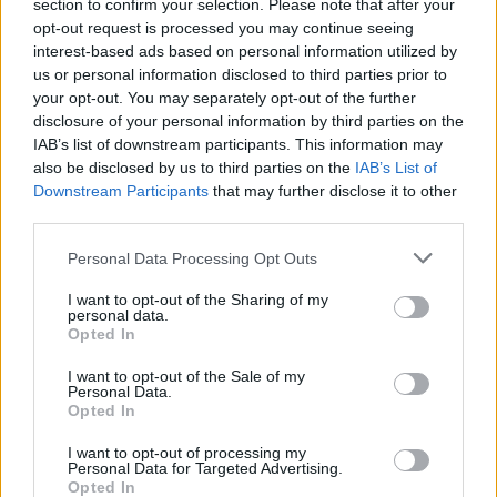
section to confirm your selection. Please note that after your
Witchbroom
,
wahmar
,
Horatio-Mac
und
8 anderen
gefällt dies.
opt-out request is processed you may continue seeing
interest-based ads based on personal information utilized by
us or personal information disclosed to third parties prior to
your opt-out. You may separately opt-out of the further
Alira1982
Lebende Forenlegende
disclosure of your personal information by third parties on the
IAB’s list of downstream participants. This information may
also be disclosed by us to third parties on the
IAB’s List of
Zitat von Top500:
↑
Downstream Participants
that may further disclose it to other
third parties.
Wie ist das, wenn man Premium hat?
Personal Data Processing Opt Outs
Die Zeit wird
I want to opt-out of the Sharing of my
Zitat von Top500:
↑
personal data.
Opted In
verlängert und angehängt
I want to opt-out of the Sale of my
so war es zumindest und wird es wohl auch immer noch
Personal Data.
sein.
Opted In
I want to opt-out of processing my
Beispiel: aktuell eine Laufzeit von 1.000 Std. - nun Kauf,
Personal Data for Targeted Advertising.
so kommen die 720 Std. dazu = 1.720 Std.
Opted In