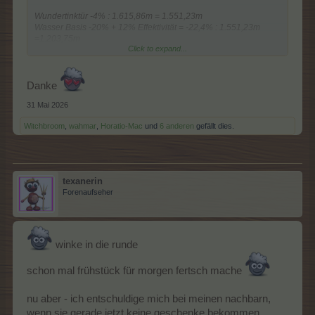
Wundertinktür -4% : 1.615,86m = 1.551,23m
Wasser Basis -20% + 12% Effektivität = -22,4% : 1.551,23m
=1.203,75m
Click to expand...
Dünger -10% : 1.203,75m = 1.083,38 Minuten
EndergebnisDie: 18 Stunden und 3 Minuten.
Danke
31 Mai 2026
Witchbroom
,
wahmar
,
Horatio-Mac
und
6 anderen
gefällt dies.
texanerin
Forenaufseher
winke in die runde
schon mal frühstück für morgen fertsch mache
nu aber - ich entschuldige mich bei meinen nachbarn,
wenn sie gerade jetzt keine geschenke bekommen