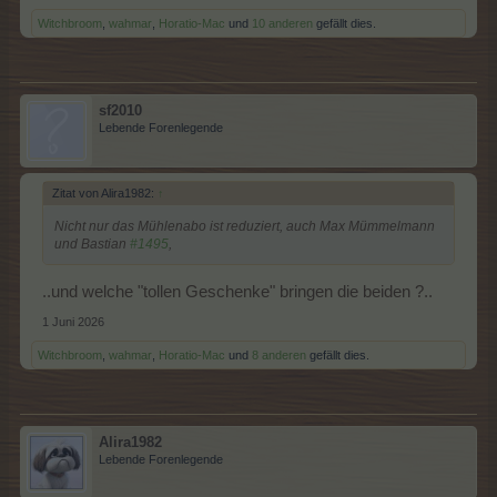
Witchbroom
,
wahmar
,
Horatio-Mac
und
10 anderen
gefällt dies.
sf2010
Lebende Forenlegende
Zitat von Alira1982:
↑
Nicht nur das Mühlenabo ist reduziert, auch Max Mümmelmann
und Bastian
#1495
,
..und welche "tollen Geschenke" bringen die beiden ?..
1 Juni 2026
Witchbroom
,
wahmar
,
Horatio-Mac
und
8 anderen
gefällt dies.
Alira1982
Lebende Forenlegende