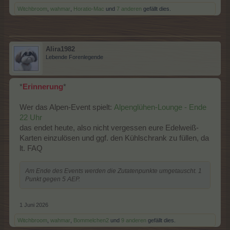
Witchbroom
,
wahmar
,
Horatio-Mac
und
7 anderen
gefällt dies.
Alira1982
Lebende Forenlegende
*
Erinnerung
*
Wer das Alpen-Event spielt:
Alpenglühen-Lounge - Ende
22 Uhr
das endet heute, also nicht vergessen eure Edelweiß-
Karten einzulösen und ggf. den Kühlschrank zu füllen, da
lt. FAQ
Am Ende des Events werden die Zutatenpunkte umgetauscht. 1
Punkt gegen 5 AEP.
1 Juni 2026
Witchbroom
,
wahmar
,
Bommelchen2
und
9 anderen
gefällt dies.