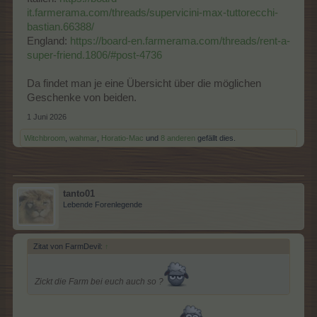
it.farmerama.com/threads/supervicini-max-tuttorecchi-
bastian.66388/
England:
https://board-en.farmerama.com/threads/rent-a-
super-friend.1806/#post-4736
Da findet man je eine Übersicht über die möglichen
Geschenke von beiden.
1 Juni 2026
Witchbroom
,
wahmar
,
Horatio-Mac
und
8 anderen
gefällt dies.
tanto01
Lebende Forenlegende
Zitat von FarmDevil:
↑
Zickt die Farm bei euch auch so ?