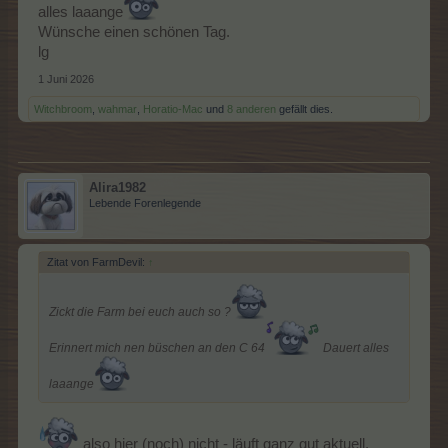
alles laaange
Wünsche einen schönen Tag.
lg
1 Juni 2026
Witchbroom
,
wahmar
,
Horatio-Mac
und
8 anderen
gefällt dies.
Alira1982
Lebende Forenlegende
Zitat von FarmDevil:
↑
Zickt die Farm bei euch auch so ?
Erinnert mich nen büschen an den C 64
Dauert alles
laaange
also hier (noch) nicht - läuft ganz gut aktuell.