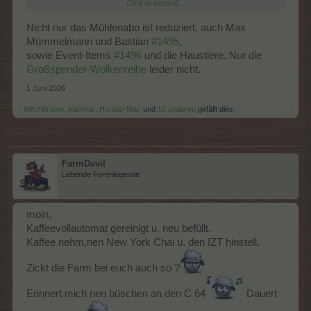
Click to expand...
ich dort sonst gar nichts mehr für mich gefunden hatte.
Nicht nur das Mühlenabo ist reduziert, auch Max
Habt alle einen guten Wochenstart und einen schönen Montag!
Mümmelmann und Bastian
#1495
,
sowie Event-Items
#1496
und die Haustiere. Nur die
Großspender-Wolkenreihe
leider nicht.
1 Juni 2026
Witchbroom
,
wahmar
,
Horatio-Mac
und
10 anderen
gefällt dies.
FarmDevil
Lebende Forenlegende
moin,
Kaffeevollautomat gereinigt u. neu befüllt.
Kaffee nehm,nen New York Chai u. den IZT hinstell.
Zickt die Farm bei euch auch so ?
Erinnert mich nen büschen an den C 64
Dauert