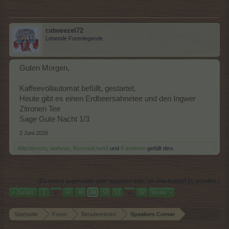
catweezel72
Lebende Forenlegende
Guten Morgen,
Kaffeevollautomat befüllt, gestartet.
Heute gibt es einen Erdbeersahnetee und den Ingwer
Zitronen Tee
Sage Gute Nacht 1/3
2 Juni 2026
Witchbroom
,
wahmar
,
Bommelchen2
und
8 anderen
gefällt dies.
(Du musst angemeldet oder registriert sein, um eine Antwort zu erstellen.)
< Zurück
1
←
47
48
49
50
51
→
92
Weiter >
Startseite
Foren
Benutzerecke
Speakers Corner