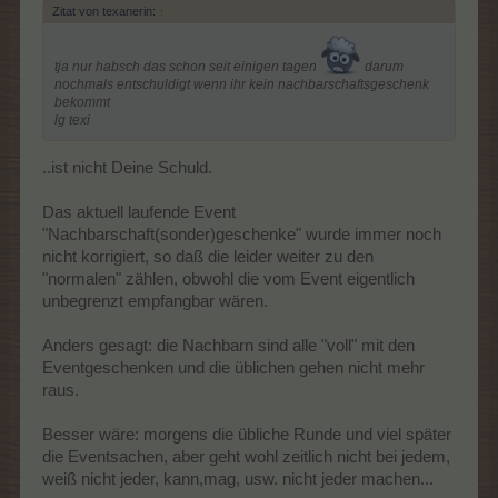
Zitat von texanerin:
↑
tja nur habsch das schon seit einigen tagen
darum
nochmals entschuldigt wenn ihr kein nachbarschaftsgeschenk
bekommt
lg texi
..ist nicht Deine Schuld.
Das aktuell laufende Event
"Nachbarschaft(sonder)geschenke" wurde immer noch
nicht korrigiert, so daß die leider weiter zu den
"normalen" zählen, obwohl die vom Event eigentlich
unbegrenzt empfangbar wären.
Anders gesagt: die Nachbarn sind alle "voll" mit den
Eventgeschenken und die üblichen gehen nicht mehr
raus.
Besser wäre: morgens die übliche Runde und viel später
die Eventsachen, aber geht wohl zeitlich nicht bei jedem,
weiß nicht jeder, kann,mag, usw. nicht jeder machen...