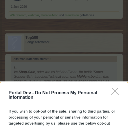
1 Juni 2026
Witchbroom
,
wahmar
,
Horatio-Mac
und
9 anderen
gefällt dies.
Top500
Fortgeschrittener
Zitat von Katzenmutter85:
↑
I...
Im
Shop-Sale
, oder wie es bei der Event-Uhr heißt "Super-
Sonder-Schnäppchen" ist jetzt auch das
Mühlenabo
drin, das
sonst 75 TG für 30 Tage kostet. Bis heute Abend kann man es
noch für
38 TG
kaufen, ...
Portal Dev -
Do Not Process My Personal
Information
Wie ist das, wenn man Premium hat?
Da ist ja das
Mühlenabo
mit drin. Wird die Zeit dann
nochmal halbiert oder das
Mühlenabo
separat verlängert
If you wish to opt-out of the sale, sharing to third parties, or
und angehängt?
processing of your personal or sensitive information for
targeted advertising by us, please use the below opt-out
1 Juni 2026