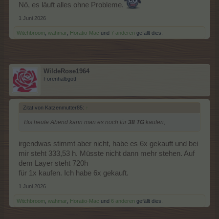
Nö, es läuft alles ohne Probleme.
1 Juni 2026
Witchbroom
,
wahmar
,
Horatio-Mac
und
7 anderen
gefällt dies.
WildeRose1964
Forenhalbgott
Zitat von Katzenmutter85:
↑
Bis heute Abend kann man es noch für
38 TG
kaufen,
irgendwas stimmt aber nicht, habe es 6x gekauft und bei
mir steht 333,53 h. Müsste nicht dann mehr stehen. Auf
dem Layer steht 720h
für 1x kaufen. Ich habe 6x gekauft.
1 Juni 2026
Witchbroom
,
wahmar
,
Horatio-Mac
und
6 anderen
gefällt dies.