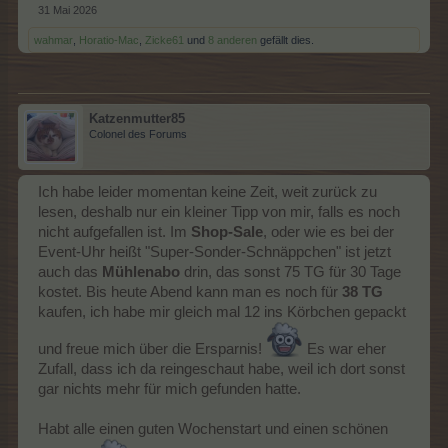
31 Mai 2026
wahmar
,
Horatio-Mac
,
Zicke61
und
8 anderen
gefällt dies.
Katzenmutter85
Colonel des Forums
Ich habe leider momentan keine Zeit, weit zurück zu
lesen, deshalb nur ein kleiner Tipp von mir, falls es noch
nicht aufgefallen ist. Im
Shop-Sale
, oder wie es bei der
Event-Uhr heißt "Super-Sonder-Schnäppchen" ist jetzt
auch das
Mühlenabo
drin, das sonst 75 TG für 30 Tage
kostet. Bis heute Abend kann man es noch für
38 TG
kaufen, ich habe mir gleich mal 12 ins Körbchen gepackt
und freue mich über die Ersparnis!
Es war eher
Zufall, dass ich da reingeschaut habe, weil ich dort sonst
gar nichts mehr für mich gefunden hatte.
Habt alle einen guten Wochenstart und einen schönen