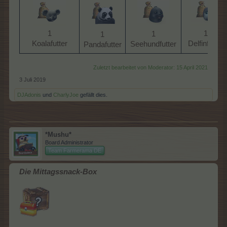
1
1
1
1
Koalafutter​
Delfinfutter​
Seehundfutter​
Pandafutter​
Zuletzt bearbeitet von Moderator:
15 April 2021
3 Juli 2019
DJAdonis
und
CharlyJoe
gefällt dies.
*Mushu*
Board Administrator
Team Farmerama DE
Die Mittagssnack-Box