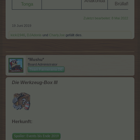
Anakonda​
Brüllaffe​
Tonga
Zuletzt bearbeitet:
8 Mai 2022
19 Juni 2019
kicki1946
,
DJAdonis
und
CharlyJoe
gefällt dies.
*Mushu*
Board Administrator
Team Farmerama DE
Die Werkzeug-Box III
Herkunft:
Spoiler:
Events bis Ende 2019