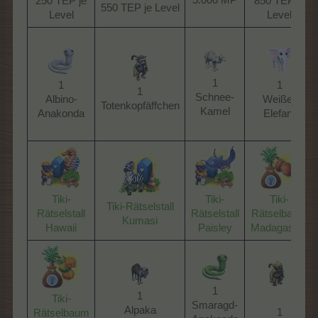
5.000 MP​
250 TEP je
850 TEP je
550 TEP je Level​
Level​
Level​
1
1
1
1
Schnee-
Albino-
Weißer
Totenkopfäffchen​
Kamel​
Anakonda​
Elefant​
Tiki-
Tiki-
Tiki-
Tiki-Rätselstall
Rätselstall
Rätselstall
Rätselbaum
Kumasi
Hawaii
Paisley
Madagaskar
1
1
Tiki-
Smaragd-
Alpaka​
1
Rätselbaum