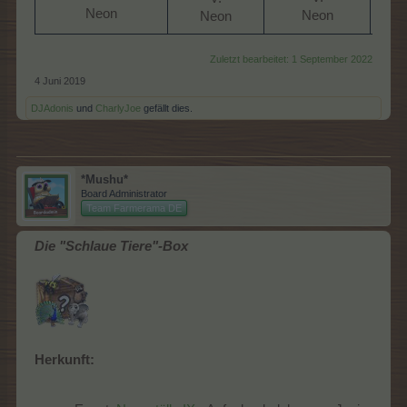
Neon​
Neon​
Neon​
Zuletzt bearbeitet:
1 September 2022
4 Juni 2019
DJAdonis
und
CharlyJoe
gefällt dies.
*Mushu*
Board Administrator
Team Farmerama DE
Die "Schlaue Tiere"-Box
Herkunft: