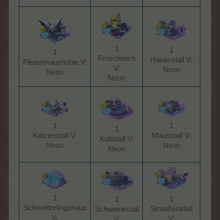
1
1
1
Hüh
Froschteich
Hasenstall V:
Fledermaushöhle V:
V:
Neon​
Neon​
Neon​
1
1
1
Pan
Katzenstall V:
Mausstall V:
Kuhstall V:
Neon​
Neon​
Neon​
1
1
1
Schmetterlingshaus
Straußenstall
Schweinestall
Trut
V:
V:
V: