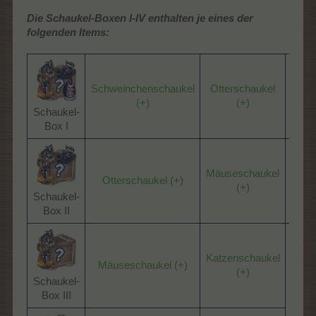
Die Schaukel-Boxen I-IV enthalten je eines der
folgenden Items:
Schweinchenschaukel
Otterschaukel
Mäus
(+)
(+)
Schaukel-
Box I​
Mäuseschaukel
Katz
Otterschaukel (+)
(+)
Schaukel-
Box II​
Katzenschaukel
Mäuseschaukel (+)
(+)
Schaukel-
Box III​