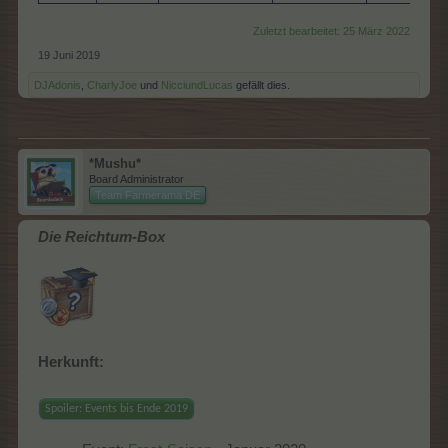
Zuletzt bearbeitet:
25 März 2022
19 Juni 2019
DJAdonis
,
CharlyJoe
und
NicciundLucas
gefällt dies.
*Mushu*
Board Administrator
Team Farmerama DE
Die Reichtum-Box
Herkunft:
Spoiler:
Events bis Ende 2019