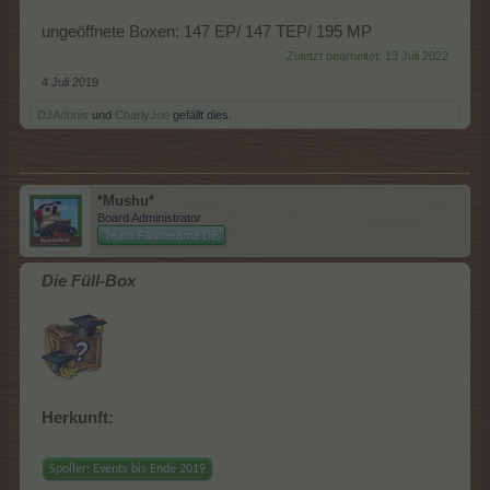
ungeöffnete Boxen: 147 EP/ 147 TEP/ 195 MP
Zuletzt bearbeitet:
13 Juli 2022
4 Juli 2019
DJAdonis
und
CharlyJoe
gefällt dies.
*Mushu*
Board Administrator
Team Farmerama DE
Die Füll-Box
Herkunft:
Spoiler:
Events bis Ende 2019