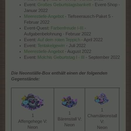
Event:
Großes Geburtstagsbankett
- Event-Shop -
Januar 2022
Meerestiefe-Angebot
- Tiefseerausch-Paket 5 -
Februar 2022
Event-Quest:
Farbenfreude I-III
-
Aufgabenbelohnung - Februar 2022
Event:
Auf dem roten Teppich
- April 2022
Event:
Tentakelgewirr
- Juli 2022
Meerestiefe-Angebot
- August 2022
Event:
Molchis Geburtstag I - III
- September 2022
Die Neonställe-Box enthält einen der folgenden
Gegenstände:
1
1
1
Chamäleonstall
Bärenstall V:
Ente
Affengehege V:
V:
Neon​
Neon​
Neon​