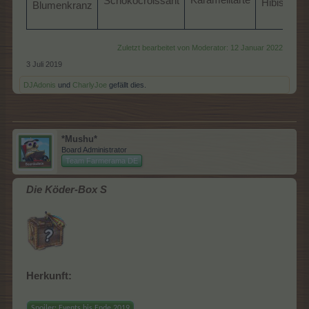
Schokocroissant​
Hibiskusm
Blumenkranz​
Zuletzt bearbeitet von Moderator:
12 Januar 2022
3 Juli 2019
DJAdonis
und
CharlyJoe
gefällt dies.
*Mushu*
Board Administrator
Team Farmerama DE
Die Köder-Box S
Herkunft:
Spoiler:
Events bis Ende 2019