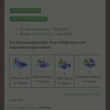
Spoiler:
Events bis 2019
Spoiler:
Events bis Ende 2021
Event:
Maispieltag
- Mai 2022
Event:
Pizza-Party II
- Juni 2022
Die Neonparadenställe-Box enthält einen der
folgenden Gegenstände:
1
1
1
1
Bienenstock
Elefantengehege
Pfauenstall
Biberburg
V: Neon​
V: Neon​
V: Neon​
V: Neon​
Zuletzt bearbeitet:
13 Juli 2022
4 Juni 2019
DJAdonis
und
CharlyJoe
gefällt dies.