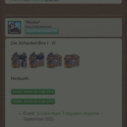
*Mushu*
Board Administrator
Team Farmerama DE
Die Schaukel-Box I - IV
Herkunft:
Spoiler:
Events bis Ende 2019
Spoiler:
Events bis Ende 2020
Event:
Schaukeliges Tulpgulden-Angebot
-
September 2021