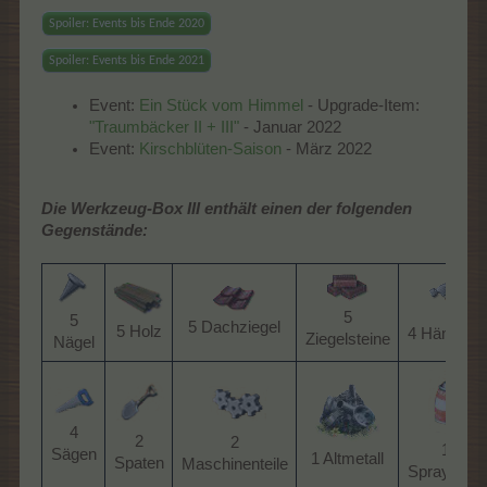
Spoiler:
Events bis Ende 2020
Spoiler:
Events bis Ende 2021
Event:
Ein Stück vom Himmel
- Upgrade-Item:
"Traumbäcker II + III"
- Januar 2022
Event:
Kirschblüten-Saison
- März 2022
Die Werkzeug-Box III enthält einen der folgenden
Gegenstände:
5
5
5 Dachziegel​
5 Holz​
4 Hämmer​
Ziegelsteine​
Nägel​
4
2
2
1
Sägen​
1 Altmetall​
Spaten​
Maschinenteile​
Spraydose​