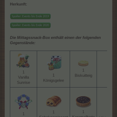
Herkunft:
Spoiler:
Events bis Ende 2019
Spoiler:
Events bis Ende 2020
Die Mittagssnack-Box enthält einen der folgenden
Gegenstände:
1
1
1
Biskuitteig​
1
Vanilla
Königsgelee​
Cockt
Sunrise​
1
1
1
1
Karamelltarte​