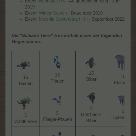
Event:
Neonställe IX
- Aufgabenbelohnung - Juni
2019
Event:
Winter-Saison
- Dezember 2019
Event:
Molchis Geburtstag I - III
- September 2022
Die "Schlaue Tiere"-Box enthält einen der folgenden
Gegenstände:
15
15
15
15
Biber​
Pfauen​
Elefanten​
Bienen​
5
5
5
Holzhack-
5
Tüpfelelefant​
Flieger-Pfauen​
Biber​
Waldbienen​