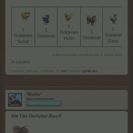
1
1
1
1
1
Goldenes
Goldene
Goldenes
Geldente​
Goldesel​
Huhn​
Gans​
Schaf​
Zuletzt bearbeitet von Moderator:
6 Januar 2022
24 Juni 2019
DJAdonis
,
gittimaus
,
Libellchen_63
und
5 anderen
gefällt dies.
*Mushu*
Board Administrator
Team Farmerama DE
Die Tiki-Tierfutter-Box II