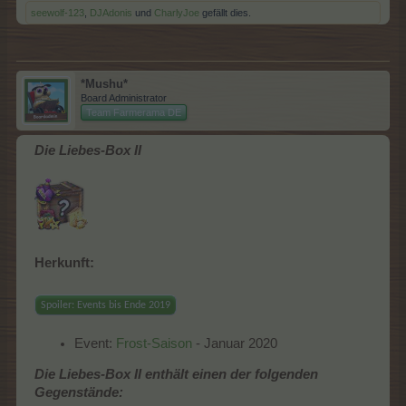
seewolf-123
,
DJAdonis
und
CharlyJoe
gefällt dies.
*Mushu*
Board Administrator
Team Farmerama DE
Die Liebes-Box II
Herkunft:
Spoiler:
Events bis Ende 2019
Event:
Frost-Saison
- Januar 2020
Die Liebes-Box II enthält einen der folgenden
Gegenstände: