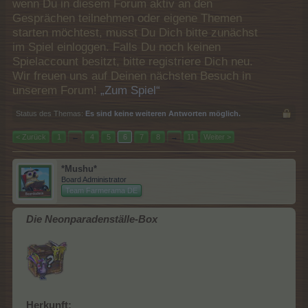
wenn Du in diesem Forum aktiv an den
Gesprächen teilnehmen oder eigene Themen
starten möchtest, musst Du Dich bitte zunächst
im Spiel einloggen. Falls Du noch keinen
Spielaccount besitzt, bitte registriere Dich neu.
Wir freuen uns auf Deinen nächsten Besuch in
unserem Forum!
„Zum Spiel“
Status des Themas:
Es sind keine weiteren Antworten möglich.
< Zurück
1
←
4
5
6
7
8
→
11
Weiter >
*Mushu*
Board Administrator
Team Farmerama DE
Die Neonparadenställe-Box
Herkunft: