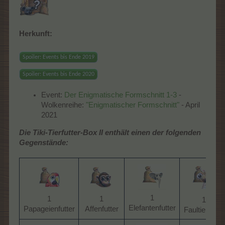
Herkunft:
Spoiler:
Events bis Ende 2019
Spoiler:
Events bis Ende 2020
Event:
Der Enigmatische Formschnitt 1-3
-
Wolkenreihe:
"Enigmatischer Formschnitt"
- April
2021
Die Tiki-Tierfutter-Box II enthält einen der folgenden
Gegenstände:
1
1
1
1
Elefantenfutter​
Papageienfutter​
Affenfutter​
Faultierfutter​