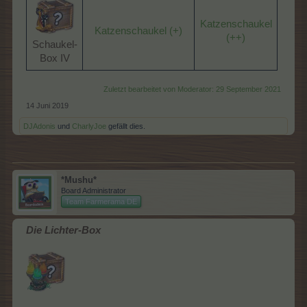
Katzenschaukel
Katzenschaukel (+)
(++)
Schaukel-
Box IV​
Zuletzt bearbeitet von Moderator:
29 September 2021
14 Juni 2019
DJAdonis
und
CharlyJoe
gefällt dies.
*Mushu*
Board Administrator
Team Farmerama DE
Die Lichter-Box