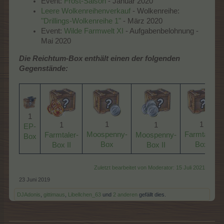
Event:
Frost-Saison
- Januar 2020
Leere Wolkenreihenverkauf
- Wolkenreihe:
"Drillings-Wolkenreihe 1"
- März 2020
Event:
Wilde Farmwelt XI
- Aufgabenbelohnung -
Mai 2020
Die Reichtum-Box enthält einen der folgenden
Gegenstände:
1
1
1
1
1
EP-
Moospenny-
Farmtaler-
Farmtaler-
Moospenny-
Box
Box
Box
Box II
Box II
Zuletzt bearbeitet von Moderator:
15 Juli 2021
23 Juni 2019
DJAdonis
,
gittimaus
,
Libellchen_63
und
2 anderen
gefällt dies.