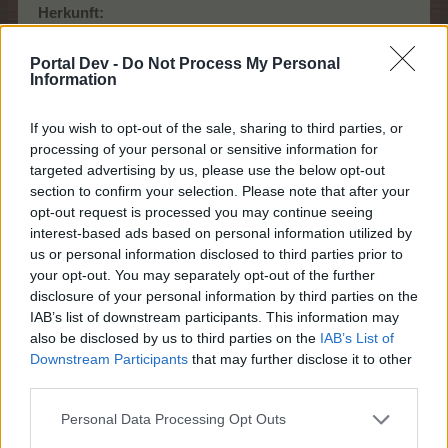
Herkunft:
Event:
Lichterspur
- Aufgabenbelohnung - Juni
Portal Dev -
Do Not Process My Personal
2019
Information
Die Lichter-Box enthält eines der folgenden Items:
If you wish to opt-out of the sale, sharing to third parties, or
processing of your personal or sensitive information for
Hauptacker
targeted advertising by us, please use the below opt-out
Wilde Wiese
alle 24:00 h
Waldlichtung
section to confirm your selection. Please note that after your
Tiki-
13 EP oder
Bahamarama
opt-out request is processed you may continue seeing
Farmschrein
TEP je Level
Ziergarten
interest-based ads based on personal information utilized by
1-er Feld
Schatzinsel
us or personal information disclosed to third parties prior to
Regenwald
your opt-out. You may separately opt-out of the further
Kristallfälle
disclosure of your personal information by third parties on the
IAB’s list of downstream participants. This information may
Hauptacker
also be disclosed by us to third parties on the
IAB’s List of
Wilde Wiese
Downstream Participants
that may further disclose it to other
alle 24:00 h
Waldlichtung
third parties.
Farm-
25 EP oder
Bahamarama
Gruselschrein
TEP je Level
Ziergarten
Personal Data Processing Opt Outs
2-er Feld
Schatzinsel
Regenwald