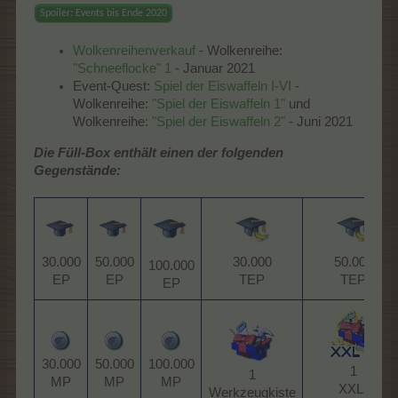
Spoiler:
Events bis Ende 2020
Wolkenreihenverkauf
- Wolkenreihe:
"Schneeflocke" 1
- Januar 2021
Event-Quest:
Spiel der Eiswaffeln I-VI
-
Wolkenreihe:
"Spiel der Eiswaffeln 1"
und
Wolkenreihe:
"Spiel der Eiswaffeln 2"
- Juni 2021
Die Füll-Box enthält einen der folgenden
Gegenstände:
30.000
50.000
30.000
50.000
100.000
TEP​
TEP​
EP​
EP​
EP​
30.000
50.000
100.000
1
1
MP​
MP​
MP​
XXL-
Werkzeugkiste​