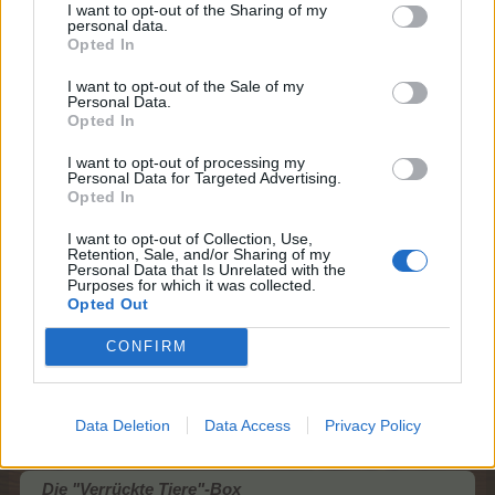
I want to opt-out of the Sharing of my
Kristallfälle
personal data.
Opted In
Hauptacker
Wilde Wiese
I want to opt-out of the Sale of my
Personal Data.
alle 24:00 h
Waldlichtung
Opted In
Tiki-
50 EP oder
Bahamarama
Gruselschrein
TEP je Level
Ziergarten
I want to opt-out of processing my
4-er Feld
Schatzinsel
Personal Data for Targeted Advertising.
Regenwald
Opted In
Kristallfälle
I want to opt-out of Collection, Use,
Retention, Sale, and/or Sharing of my
Zuletzt bearbeitet von Moderator:
15 Juli 2021
Personal Data that Is Unrelated with the
Purposes for which it was collected.
19 Juni 2019
Opted Out
DJAdonis
und
CharlyJoe
gefällt dies.
CONFIRM
*Mushu*
Data Deletion
Data Access
Privacy Policy
Board Administrator
Team Farmerama DE
Die "Verrückte Tiere"-Box