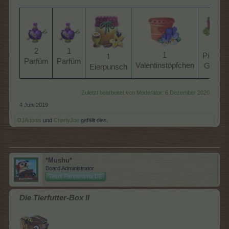
1
2
1
1
Pinkes
1
Parfüm​
Parfüm​
Valentinstöpfchen​
Gelee​
Eierpunsch​
Zuletzt bearbeitet von Moderator:
6 Dezember 2020
4 Juni 2019
DJAdonis
und
CharlyJoe
gefällt dies.
*Mushu*
Board Administrator
Team Farmerama DE
Die Tierfutter-Box II