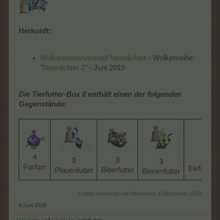
Herkunft:
Wolkenreihenverkauf Neonlichter
- Wolkenreihe:
"
Neonlichter 2
" - Juni 2019
Die Tierfutter-Box II enthält einen der folgenden
Gegenstände:
4
3
3
3
3
Parfüm​
Elefantenfu
Biberfutter​
Pfauenfutter​
Bienenfutter​
Zuletzt bearbeitet von Moderator:
6 Dezember 2020
4 Juni 2019
DJAdonis
und
CharlyJoe
gefällt dies.