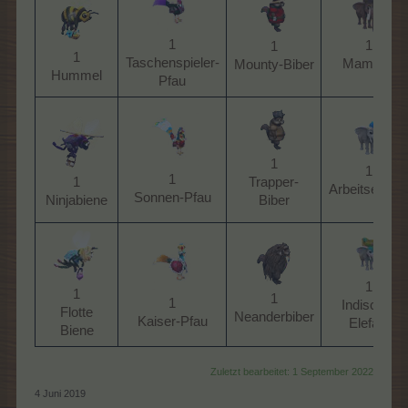
1
1
1
1
Taschenspieler-
Mammut​
Mounty-Biber​
Hummel​
Pfau​
1
1
1
1
Trapper-
Arbeitselefant
Sonnen-Pfau​
Ninjabiene​
Biber​
1
1
1
1
Indischer
Flotte
Neanderbiber​
Kaiser-Pfau​
Elefant​
Biene​
Zuletzt bearbeitet:
1 September 2022
4 Juni 2019