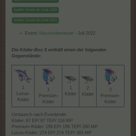
Spoiler:
Events bis Ende 2020
Spoiler:
Events bis Ende 2021
Event:
Wasserabenteuer
- Juli 2022
Die Köder-Box S enthält einen der folgenden
Gegenstände:
1
1
2
1
2
Luxus-
Köder​
Köder​
Premium-
Premium-
Köder​
Köder​
Köder​
Umtausch nach Eventende:
Köder: 87 EP/ 87 TEP/ 116 MP
Premium-Köder: 195 EP/ 195 TEP/ 260 MP
Luxus-Köder: 274 EP/ 274 TEP/ 365 MP