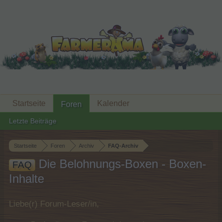
Startseite
Kalender
Foren
Letzte Beiträge
Startseite
Foren
Archiv
FAQ-Archiv
Die Belohnungs-Boxen - Boxen-
FAQ
Inhalte
Liebe(r) Forum-Leser/in,