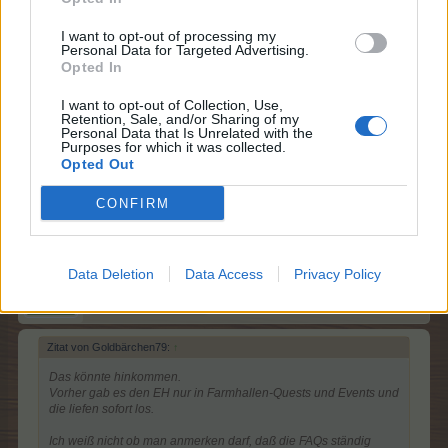
Zitat von Frau_Grün:
↑
I want to opt-out of processing my
Personal Data for Targeted Advertising.
Hallo Goldbärechen79,
Opted In
ich hab mal nachgefragt, was damit gemeint ist. Aber ich denke,
dass ist tatsächlich nur "mitkopiert" worden.
I want to opt-out of Collection, Use,
Retention, Sale, and/or Sharing of my
Personal Data that Is Unrelated with the
Ja. S.o.
Purposes for which it was collected.
Opted Out
3 Juni 2026
naranja
gefällt dies.
CONFIRM
Frau_Grün
Data Deletion
Data Access
Privacy Policy
Forum Moderator
Team Farmerama DE
Zitat von Goldbärchen79:
↑
Das könnte hinkommen.
Vorher gab es den EH nur in Farmhallen-Quests und Events und
die liefen sofort los.
Ich weiß nicht ob man anmerken darf, daß die FAQs ständig