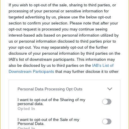
Lebende Forenlegende
If you wish to opt-out of the sale, sharing to third parties, or
processing of your personal or sensitive information for
targeted advertising by us, please use the below opt-out
Zitat von Alira1982:
↑
section to confirm your selection. Please note that after your
opt-out request is processed you may continue seeing
Ich weiß nun nicht, wann genau die Coupons ins Spiel
eingeführt wurden, aber vermutlich zu der Zeit der FAQ aus
interest-based ads based on personal information utilized by
August 2015,
us or personal information disclosed to third parties prior to
daher der Hinweis, dass die Coupons noch in das Spiel
your opt-out. You may separately opt-out of the further
integriert werden.
disclosure of your personal information by third parties on the
IAB’s list of downstream participants. This information may
Das könnte hinkommen.
also be disclosed by us to third parties on the
IAB’s List of
Vorher gab es den EH nur in Farmhallen-Quests und
Downstream Participants
that may further disclose it to other
Events und die liefen sofort los.
third parties.
Ich weiß nicht ob man anmerken darf, daß die FAQs
Personal Data Processing Opt Outs
ständig liebloser und gedankenloser geschrieben
I want to opt-out of the Sharing of my
werden.
personal data.
Opted In
Zumindest ist dies mein Eindruck.
I want to opt-out of the Sale of my
PS.:
Personal Data.
Opted In