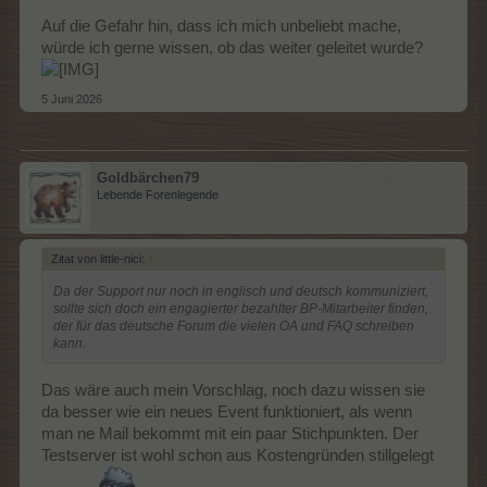
suchen ebenfalls verzweifelt nach neuen Moderatoren, keiner
will es machen. Das Problem ist nicht nur hier. Trotzdem lese ich
Auf die Gefahr hin, dass ich mich unbeliebt mache,
diese Aussagen nicht ständig in Ungarn. Die Mods dort haben
würde ich gerne wissen, ob das weiter geleitet wurde?
auch ein Privatleben.
5 Juni 2026
Goldbärchen79
Lebende Forenlegende
Zitat von little-nici:
↑
Da der Support nur noch in englisch und deutsch kommuniziert,
sollte sich doch ein engagierter bezahlter BP-Mitarbeiter finden,
der für das deutsche Forum die vielen OA und FAQ schreiben
kann.
Das wäre auch mein Vorschlag, noch dazu wissen sie
da besser wie ein neues Event funktioniert, als wenn
man ne Mail bekommt mit ein paar Stichpunkten. Der
Testserver ist wohl schon aus Kostengründen stillgelegt