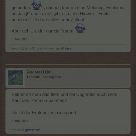
gefunden.
), danach kommt eine Meldung "Fehler ist
bestätigt" und zuletzt gibt es einen Hinweis "Fehler
behoben". Und das alles sehr Zeitnah.
Aber ach... leider nur ein Traum.
5 Juni 2026
Tango50
,
tanto01
und
wahmar
gefällt dies.
Andreas111#
Lebende Forenlegende
Bekommt man das Item und die Upgrades auch beim
Kauf des Premiumpaketes?
Da ist der Erntehelfer ja integriert.
5 Juni 2026
Habenwill
gefällt dies.