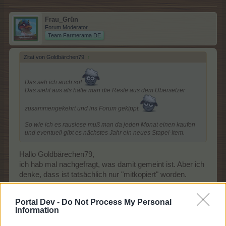
Frau_Grün
Forum Moderator
Team Farmerama DE
Zitat von Goldbärchen79:
↑
Das seh ich auch so!
Das sieht aus als hätte man die Reste aus dem Übersetzer
zusammengekehrt und ins Forum gekippt.
So wie ich es rauslese muß man da jeden Monat einen kaufen
und eventuell gibt es nächstes Jahr ein neues Stapel-Item.
Hallo Goldbärechen79,
ich hab mal nachgefragt, was damit gemeint ist. Aber ich
denke, dass ist tatsächlich nur "mitkopiert" worden.
3 Juni 2026
Portal Dev -
Do Not Process My Personal
Information
Goldbärchen79