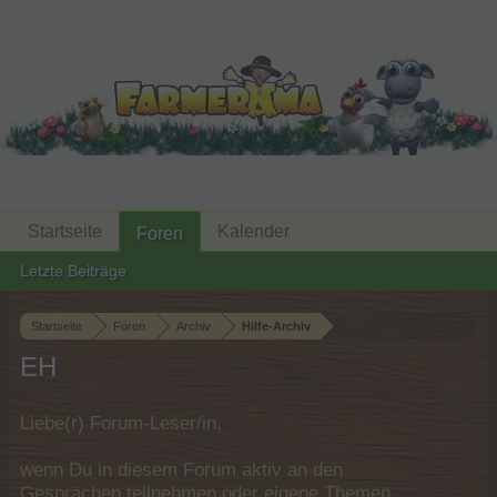
Startseite
Kalender
Foren
Letzte Beiträge
Startseite
Foren
Archiv
Hilfe-Archiv
EH
Liebe(r) Forum-Leser/in,
wenn Du in diesem Forum aktiv an den
Gesprächen teilnehmen oder eigene Themen