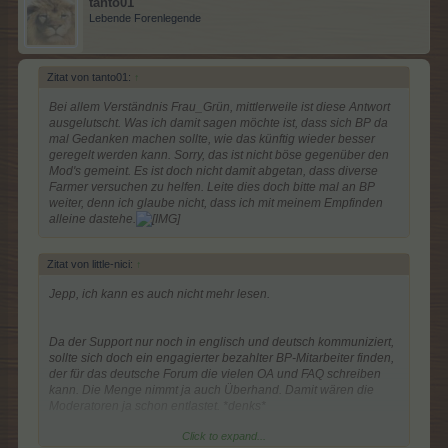
tanto01
Lebende Forenlegende
Zitat von tanto01:
↑
Bei allem Verständnis Frau_Grün, mittlerweile ist diese Antwort
ausgelutscht. Was ich damit sagen möchte ist, dass sich BP da
mal Gedanken machen sollte, wie das künftig wieder besser
geregelt werden kann. Sorry, das ist nicht böse gegenüber den
Mod's gemeint. Es ist doch nicht damit abgetan, dass diverse
Farmer versuchen zu helfen. Leite dies doch bitte mal an BP
weiter, denn ich glaube nicht, dass ich mit meinem Empfinden
alleine dastehe.
Zitat von little-nici:
↑
Jepp, ich kann es auch nicht mehr lesen.
Da der Support nur noch in englisch und deutsch kommuniziert,
sollte sich doch ein engagierter bezahlter BP-Mitarbeiter finden,
der für das deutsche Forum die vielen OA und FAQ schreiben
kann. Die Menge nimmt ja auch Überhand. Damit wären die
Moderatoren ja schon entlastet. *denks*
Click to expand...
Die Ungarn (noch 3 oder mittlerweile nur noch 2 Moderatoren)