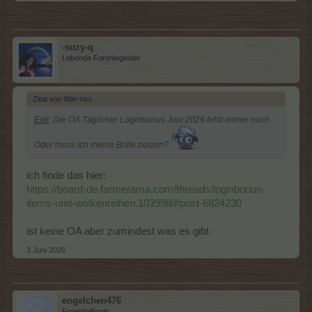
-suzy-q
Lebende Forenlegende
Zitat von little-nici:
↑
Edit
: Die OA Täglicher Loginbonus Juni 2026 fehlt immer noch.
Oder muss ich meine Brille putzen?
ich finde das hier:
https://board-de.farmerama.com/threads/loginbonus-
items-und-wolkenreihen.103998/#post-6824230
ist keine OA aber zumindest was es gibt
3 Juni 2026
engelchen476
Forenhalbgott