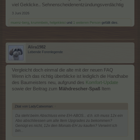
viel Geklicke.. Sehnenscheidenentzündungsverdächtig
3 Juni 2026
muenz-berg
,
krummbein
,
helgekleist
und
1 weiteren Person
gefällt dies.
Alira1982
Lebende Forenlegende
Vergleicht doch einmal die alte mit der neuen FAQ
Wenn ich das richtig überblicke ist lediglich die Handhabe
des Baumeisters neu, aufgrund des
Komfort-Update
sowie der Beitrag zum
Mähdrescher-Spaß
Item
Zitat von LadyCatwoman:
↑
Da steht beim Abschluss eine EH-ABOS... d.h. ich muss 12x ein
Abo abschliessen um alle Item Upgrades zu bekommen?
Genügt es nicht, 12x den Monats-EH zu kaufen? Verwirrt ich
bin...