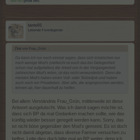
little-nici
gefällt dies.
tanto01
Lebende Forenlegende
Zitat von Frau_Grün:
↑
Da kann ich nur noch einmal sagen, dass sich inzwischen nur
noch wenige Mod's (vielleicht ist euch das bei Gelegenheit
schon mal aufgefallen) die Arbeit von in der Vergangenheit
zahlreichen Mod's teilen, ist das nicht verwunderlich. Denn die
meisten Mod's haben einen Voll- oder Teilzeitjob und haben
auch noch ein Privatleben. Aber alle, die angesprochen werden,
lehnen ab, hier dauerhaft zu helfen.
Bei allem Verständnis Frau_Grün, mittlerweile ist diese
Antwort ausgelutscht. Was ich damit sagen möchte ist,
dass sich BP da mal Gedanken machen sollte, wie das
künftig wieder besser geregelt werden kann. Sorry, das
ist nicht böse gegenüber den Mod's gemeint. Es ist doch
nicht damit abgetan, dass diverse Farmer versuchen zu
helfen. Leite dies doch bitte mal an BP weiter, denn ich