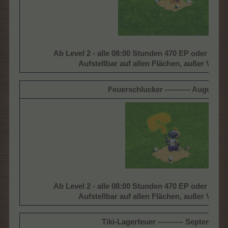
Ab Level 2 - alle 08:00 Stunden 470 EP oder TEP -
Aufstellbar auf allen Flächen, außer
Vollm
Feuerschlucker ---------- August 2
Ab Level 2 - alle 08:00 Stunden 470 EP oder TEP -
Aufstellbar auf allen Flächen, außer
Vollm
Tiki-Lagerfeuer ---------- September