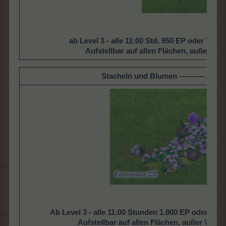
ab Level 3 - alle 11:00 Std. 950 EP oder TEP -
Aufstellbar auf allen Flächen, außer Vo
Stacheln und Blumen ---------- Juni 
Ab Level 3 - alle 11:00 Stunden 1.900 EP oder TEP 
Aufstellbar auf allen Flächen, außer Voll