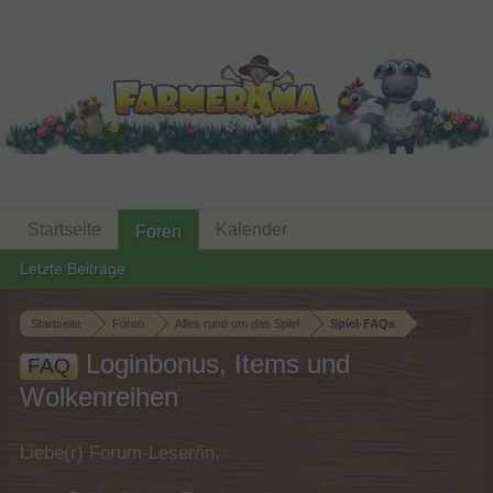
Startseite
Kalender
Foren
Letzte Beiträge
Startseite
Foren
Alles rund um das Spiel
Spiel-FAQs
Loginbonus, Items und
FAQ
Wolkenreihen
Liebe(r) Forum-Leser/in,