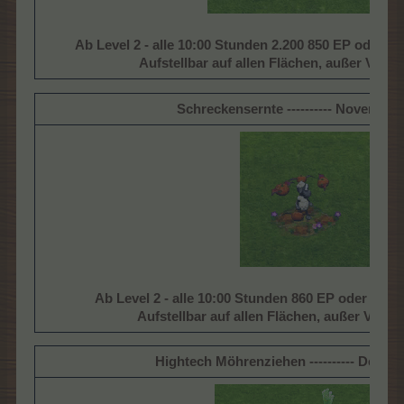
Ab Level 2 - alle 10:00 Stunden 2.200 850 EP oder TE
Aufstellbar auf allen Flächen, außer
Vollm
Schreckensernte ---------- November
Ab Level 2 - alle 10:00 Stunden 860 EP oder TEP -
Aufstellbar auf allen Flächen, außer
Vollm
Hightech Möhrenziehen ---------- Dezem