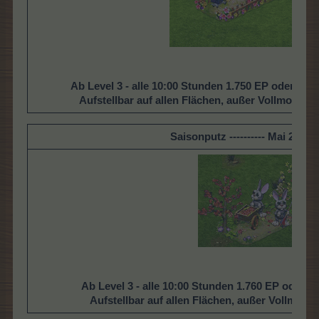
Ab Level 3 - alle 10:00 Stunden 1.750 EP oder TEP 
Aufstellbar auf allen Flächen, außer Vollmondflä
Saisonputz ---------- Mai 2019
Ab Level 3 - alle 10:00 Stunden 1.760 EP oder TE
Aufstellbar auf allen Flächen, außer Vollmondf