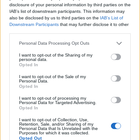
disclosure of your personal information by third parties on the
Uff, an mir vorbeigegangen und ich hatte einen FAQ-
Zusatz gesucht. Da so etwas noch fehlt: gehe mal auf
IAB’s list of downstream participants. This information may
den Baum ohne Pfeil und suche dort XL/XXL, dann setzt
also be disclosed by us to third parties on the
IAB’s List of
es gleich zusammen.
Downstream Participants
that may further disclose it to other
third parties.
28 Mai 2026
Personal Data Processing Opt Outs
little-nici
I want to opt-out of the Sharing of my
personal data.
Lebende Forenlegende
Opted In
I want to opt-out of the Sale of my
Zitat von -triandafilla-:
↑
Personal Data.
Opted In
Uff, an mir vorbeigegangen und ich hatte einen FAQ-Zusatz
gesucht. Da so etwas noch fehlt: gehe mal auf den Baum ohne
Pfeil und suche dort XL/XXL, dann setzt es gleich zusammen.
I want to opt-out of processing my
Personal Data for Targeted Advertising.
Opted In
Ah, danke für den Tipp/Hinweis. So hat es jetzt
I want to opt-out of Collection, Use,
auch mit dem EH geklappt.
Retention, Sale, and/or Sharing of my
Personal Data that Is Unrelated with the
Aber soll das so sein? Wozu dann daneben der Button
Purposes for which it was collected.
mit dem gelben Pfeil?
Opted Out