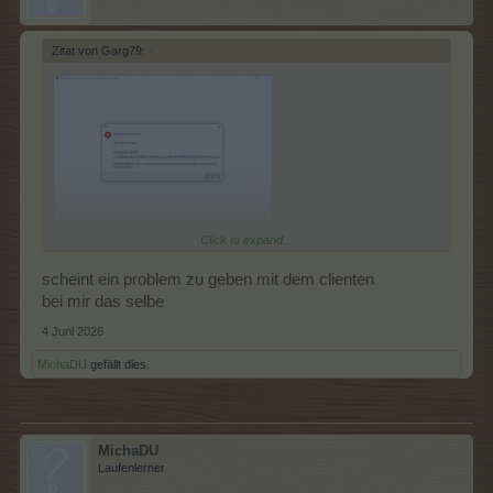
Zitat von Garg79:
↑
Click to expand...
Fehlermeldung wenn ich den Client starte , läd danach auch
scheint ein problem zu geben mit dem clienten
nicht mehr.
bei mir das selbe
vor 2h ging noch alles ohne Probleme.
hab den client auch schon neu installiert , hat nicht geholfen.
4 Juni 2026
MichaDU
gefällt dies.
MichaDU
Laufenlerner