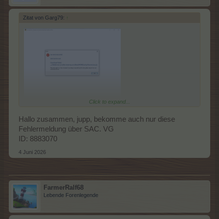
Zitat von Garg79:
↑
Click to expand...
Fehlermeldung wenn ich den Client starte , läd danach auch
Hallo zusammen, jupp, bekomme auch nur diese
nicht mehr.
Fehlermeldung über SAC. VG
vor 2h ging noch alles ohne Probleme.
ID: 8883070
hab den client auch schon neu installiert , hat nicht geholfen.
4 Juni 2026
FarmerRalf68
Lebende Forenlegende