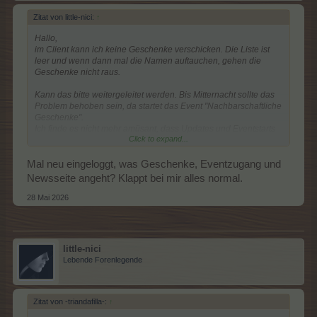
Zitat von little-nici:
↑
Hallo,
im Client kann ich keine Geschenke verschicken. Die Liste ist
leer und wenn dann mal die Namen auftauchen, gehen die
Geschenke nicht raus.
Kann das bitte weitergeleitet werden. Bis Mitternacht sollte das
Problem behoben sein, da startet das Event "Nachbarschaftliche
Geschenke".
Ich finde es nicht mehr amüsant, dass Updates und Eventstarts
Click to expand...
solche Fehlerquellen mit sich bringen.
Im Client fehlt auch dieser Event-Zugang:
Mal neu eingeloggt, was Geschenke, Eventzugang und
Newsseite angeht? Klappt bei mir alles normal.
28 Mai 2026
little-nici
Lebende Forenlegende
.
Auf der Newsseite wird mir auch folgendes angezeigt:
Zitat von -triandafilla-:
↑