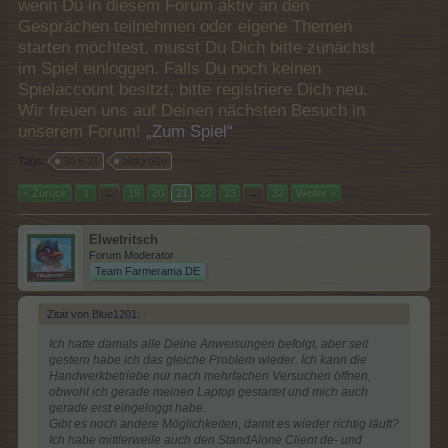
wenn Du in diesem Forum aktiv an den
Gesprächen teilnehmen oder eigene Themen
starten möchtest, musst Du Dich bitte zunächst
im Spiel einloggen. Falls Du noch keinen
Spielaccount besitzt, bitte registriere Dich neu.
Wir freuen uns auf Deinen nächsten Besuch in
unserem Forum!
„Zum Spiel“
Tags:
30.6.21
bildgröße
< Zurück
1
←
19
20
21
22
23
→
32
Weiter >
Elwetritsch
Forum Moderator
Team Farmerama DE
Zitat von Blue1201:
↑
Ich hatte damals alle Deine Anweisungen befolgt, aber seit
gestern habe ich das gleiche Problem wieder. Ich kann die
Handwerkbetriebe nur nach mehrfachen Versuchen öffnen,
obwohl ich gerade meinen Laptop gestartet und mich auch
gerade erst eingeloggt habe.
Gibt es noch andere Möglichkeiten, damit es wieder richtig läuft?
Ich habe mittlerweile auch den StandAlone Client de- und