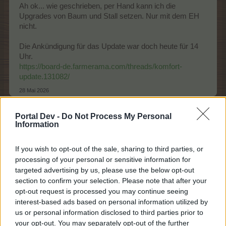
Ah ok... wie geschrieben, per Hand kann ich die
Upgrades von Baum und Stall setzen. Nur mit dem EH
nicht.
Die Ankündigung für das Update war doch heute für 14
Uhr.
https://board-de.farmerama.com/threads/komfort-
update.131082/
28 Mai 2026
Portal Dev -
Do Not Process My Personal
Information
-triandafilla-
S-Moderator
Team Farmerama DE
If you wish to opt-out of the sale, sharing to third parties, or
processing of your personal or sensitive information for
Zitat von little-nici:
↑
targeted advertising by us, please use the below opt-out
Ah ok... wie geschrieben, per Hand kann ich die Upgrades von
section to confirm your selection. Please note that after your
Baum und Stall setzen. Nur mit dem EH nicht.
opt-out request is processed you may continue seeing
interest-based ads based on personal information utilized by
Die Ankündigung für das Update war doch heute für 14 Uhr.
us or personal information disclosed to third parties prior to
https://board-de.farmerama.com/threads/komfort-update.131082/
your opt-out. You may separately opt-out of the further