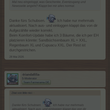
Mal neu eingeloggt, was Geschenke, Eventzugang und
Newsseite angeht? Klappt bei mir alles normal.
Danke fürs Schubsen.
Ich habe nur mehrmals
aktualisiert. Nach aus- und einloggen klappt das von dir
Aufgezählte wieder korrekt.
Beim Komfort-Update habe ich 3 Bäume, die ich per EH
platzieren könnte: Sandbüchsenbaum XL + XXL,
Edit
: zum Komfort-Update
Regenbaum XL und Cupuacu XXL. Der Rest ist
Funktioniert leider nur per Hand. Mit dem EH ist alles
durchgestrichen und man kann nichts platzieren.
durchgestrichen.
28 Mai 2026
-triandafilla-
S-Moderator
Team Farmerama DE
Zitat von little-nici:
↑
Danke fürs Schubsen.
Ich habe nur mehrmals
aktualisiert. Nach aus- und einloggen klappt das von dir