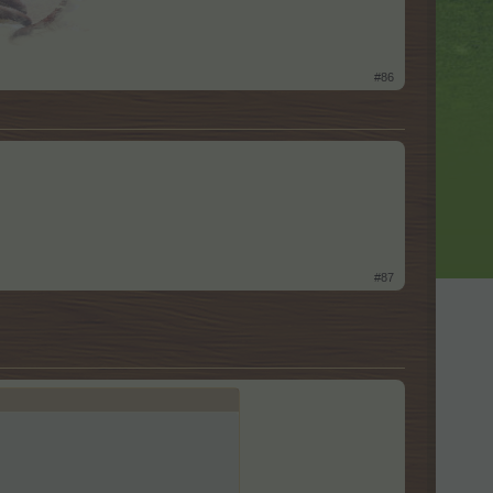
#86
#87