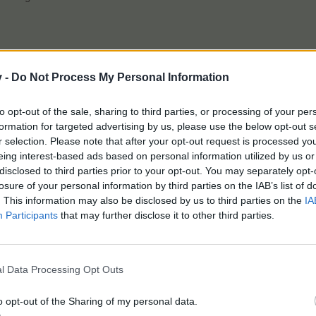
v -
Do Not Process My Personal Information
to opt-out of the sale, sharing to third parties, or processing of your per
formation for targeted advertising by us, please use the below opt-out s
r selection. Please note that after your opt-out request is processed y
eing interest-based ads based on personal information utilized by us or
disclosed to third parties prior to your opt-out. You may separately opt-
h mal durchlüften. Ich komme nie zum Event durch. Da hängt es komplett bei mir. 
t geht aber nichts.
losure of your personal information by third parties on the IAB’s list of
. This information may also be disclosed by us to third parties on the
IA
Participants
that may further disclose it to other third parties.
gar nicht!
l Data Processing Opt Outs
o opt-out of the Sharing of my personal data.