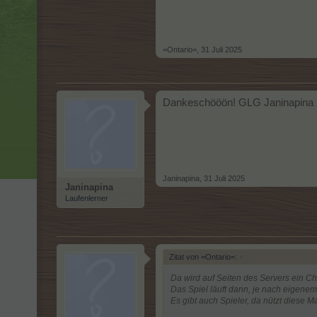
=Ontario=
,
31 Juli 2025
Dankeschööön! GLG Janinapina
Janinapina
,
31 Juli 2025
Janinapina
Laufenlerner
Zitat von =Ontario=:
↑
Da wird auf Seiten des Servers ein Ch
Das Spiel läuft dann, je nach eigenem
Es gibt auch Spieler, da nützt diese M