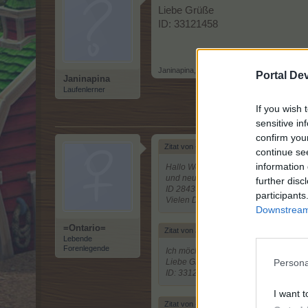
Liebe Grüße
ID: 33121458
Janinapina
,
31 Juli 2025
Portal De
Janinapina
Laufenlerner
If you wish 
sensitive in
confirm you
Zitat von -Jason1-:
↑
continue se
information 
Hallo Wenn möglich bitte bei mir auc
und neu einloggen mein Glück versuch
further disc
ID 2843370
participants
Vielen Dank im Voraus
Downstream 
=Ontario=
Zitat von Janinapina:
↑
Lebende
Forenlegende
Ich möchte mich anschließen. Es läuft 
Persona
Liebe Grüße
ID: 33121458
I want t
Zitat von -Arpi-:
↑