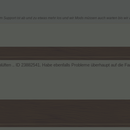
 beim Support ist ab und zu etwas mehr los und wir Mods müssen auch warten bis wi
rchlüften .. ID 23882541. Habe ebenfalls Probleme überhaupt auf die