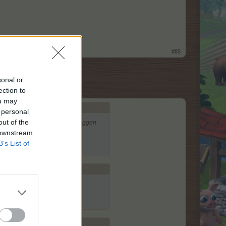
#85
sonal or
ection to
ou may
 personal
out of the
Habe bereits mehrmals mit ausloggen
 downstream
B’s List of