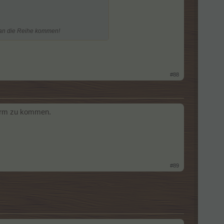
r an die Reihe kommen!
#88
 Farm zu kommen.
#89