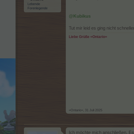
Lebende
Forenlegende
@Kubikus
Tut mir leid es ging nicht schne
Liebe Grüße =Ontario=
=Ontario=
,
31 Juli 2025
Ich möchte mich anschließen. Es l