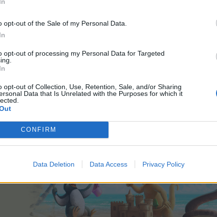
In
o opt-out of the Sale of my Personal Data.
In
ort und habe gebeten eure Farmen mal durchzulüften.
te den Browsercache, des für die Farmen verwendeten Browsers, über
to opt-out of processing my Personal Data for Targeted
ing.
euch dann neu einloggen.
In
ient spielen, bitte ausloggen, aufgehendes Browserfenster schließen 
o opt-out of Collection, Use, Retention, Sale, and/or Sharing
ersonal Data that Is Unrelated with the Purposes for which it
 Farm kein Allheilmittel ist?
lected.
Out
 kurz, bei anderen Farmern etwas länger und dann wieder überhaupt 
igene System an.
CONFIRM
Bitte gebt bei Problemen und Fragen immer Eure User ID m
Data Deletion
Data Access
Privacy Policy