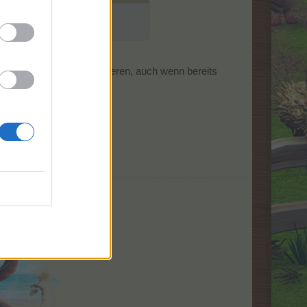
 den gesamten Zeitraum leeren, auch wenn bereits
und euch neu einloggen.
nicht.
it an