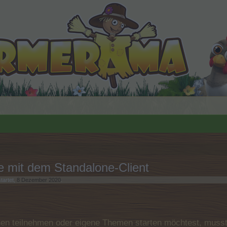
e mit dem Standalone-Client
tartet,
8 Dezember 2020
.
n teilnehmen oder eigene Themen starten möchtest, musst D