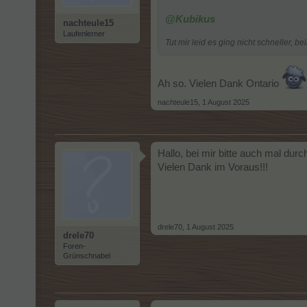
@Kubikus
nachteule15
Laufenlerner
Tut mir leid es ging nicht schneller,
Ah so. Vielen Dank Ontario
nachteule15
,
1 August 2025
Hallo, bei mir bitte auch mal du
Vielen Dank im Voraus!!!
drele70
,
1 August 2025
drele70
Foren-
Grünschnabel