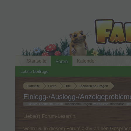
Startseite
Kalender
Foren
Letzte Beiträge
Startseite
Foren
Hilfe
Technische Fragen
Einlogg-/Auslogg-/Anzeigeproblem
Dieses Thema im Forum '
Technische Fragen
' wurde von
-triandafilla-
ges
Liebe(r) Forum-Leser/in,
wenn Du in diesem Forum aktiv an den Gespräche