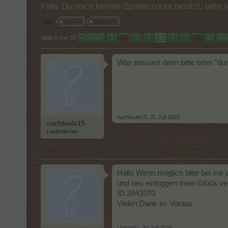
Falls Du noch keinen Spielaccount besitzt, bitt
Tags:
30.6.21
bildgröße
Seite 5 von 32
< Zurück
1
←
3
4
5
6
7
→
32
Wei
Was passiert denn bitte beim "dur
nachteule15
,
31 Juli 2025
nachteule15
Laufenlerner
Hallo Wenn möglich bitte bei mir
und neu einloggen mein Glück ver
ID 2843370
Vielen Dank im Voraus
-Jason1-
,
31 Juli 2025