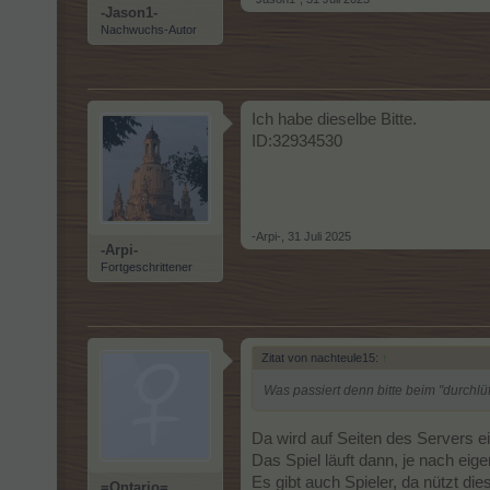
-Jason1-
Nachwuchs-Autor
Ich habe dieselbe Bitte.
ID:32934530
-Arpi-
,
31 Juli 2025
-Arpi-
Fortgeschrittener
Zitat von nachteule15:
↑
Was passiert denn bitte beim "durchlüf
Da wird auf Seiten des Servers ei
Das Spiel läuft dann, je nach ei
Es gibt auch Spieler, da nützt di
=Ontario=