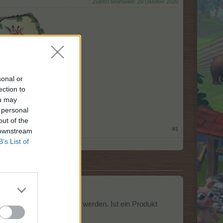
Zuletzt bearbeitet:
29 Oktober 2020
sonal or
ection to
ou may
 personal
out of the
#1
 downstream
B’s List of
t zum Verkauf angeboten werden. Ist ein Produkt