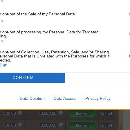
n sich nach dem
Farmlevel
und der auf der Insel im
Affentempel
freig
In
erden euch ab Zugang des Markes sofort angezeigt.
0. Ausgenommen der Alchemist und Spa- Manager (ab Level 70).
o opt-out of the Sale of my Personal Data.
In
ngt ihr in die Angebote eines Produkts.
to opt-out of processing my Personal Data for Targeted
ing.
In
o opt-out of Collection, Use, Retention, Sale, and/or Sharing
ersonal Data that Is Unrelated with the Purposes for which it
lected.
Out
CONFIRM
Data Deletion
Data Access
Privacy Policy