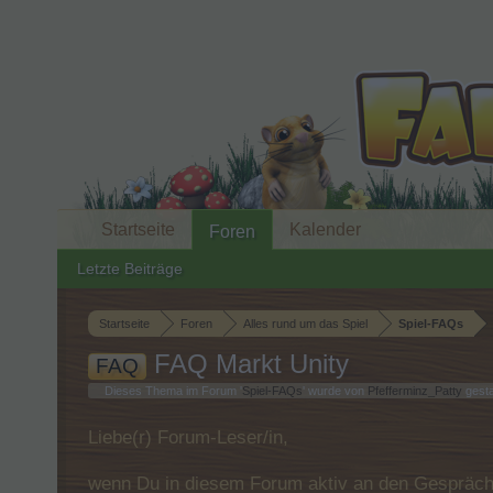
Startseite
Kalender
Foren
Letzte Beiträge
Startseite
Foren
Alles rund um das Spiel
Spiel-FAQs
FAQ Markt Unity
FAQ
Dieses Thema im Forum '
Spiel-FAQs
' wurde von
Pfefferminz_Patty
gesta
Liebe(r) Forum-Leser/in,
wenn Du in diesem Forum aktiv an den Gespräche