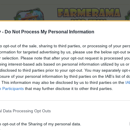
v -
Do Not Process My Personal Information
to opt-out of the sale, sharing to third parties, or processing of your per
formation for targeted advertising by us, please use the below opt-out s
r selection. Please note that after your opt-out request is processed y
eing interest-based ads based on personal information utilized by us or
Oft büßt das Gute ein wer Besseres sucht.
disclosed to third parties prior to your opt-out. You may separately opt-
losure of your personal information by third parties on the IAB’s list of
. This information may also be disclosed by us to third parties on the
IA
ällt dies.
Participants
that may further disclose it to other third parties.
kaufen
l Data Processing Opt Outs
 hier alle Produkte angezeigt die von anderen Spielern auf dem Mark
o opt-out of the Sharing of my personal data.
f kein Angebot eingestellt.