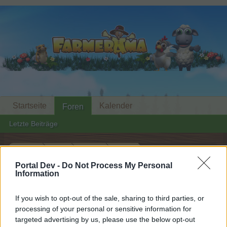
Startseite
Kalender
Foren
Letzte Beiträge
Startseite
Foren
Zentrale
Events
FARMERAMA auf Sendung
Portal Dev -
Do Not Process My Personal
Event
Information
Liebe(r) Forum-Leser/in,
If you wish to opt-out of the sale, sharing to third parties, or
processing of your personal or sensitive information for
wenn Du in diesem Forum aktiv an den
targeted advertising by us, please use the below opt-out
Gesprächen teilnehmen oder eigene Themen