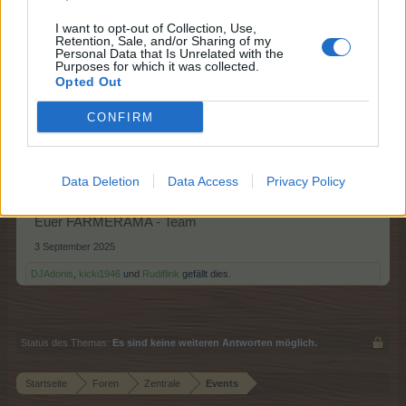
I want to opt-out of Collection, Use,
Hallo Farmer,
Retention, Sale, and/or Sharing of my
Personal Data that Is Unrelated with the
Purposes for which it was collected.
mit "FARMERAMA auf Sendung" erwartet Euch ein
Opted Out
neues Event.
CONFIRM
Start: 04.09.2025 - 14:00 Uhr
Ende: 10.09.2025 - 22:00 Uhr
Data Deletion
Data Access
Privacy Policy
Alle Informationen hierzu könnt Ihr in der
FAQ
nachlesen.
Euer FARMERAMA - Team
3 September 2025
DJAdonis
,
kicki1946
und
Rudiflink
gefällt dies.
Status des Themas:
Es sind keine weiteren Antworten möglich.
Startseite
Foren
Zentrale
Events