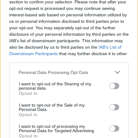
section to confirm your selection. Please note that after your
starten möchtest, musst Du Dich bitte zunächst
opt-out request is processed you may continue seeing
im Spiel einloggen. Falls Du noch keinen
interest-based ads based on personal information utilized by
Spielaccount besitzt, bitte registriere Dich neu.
us or personal information disclosed to third parties prior to
Wir freuen uns auf Deinen nächsten Besuch in
your opt-out. You may separately opt-out of the further
unserem Forum!
„Zum Spiel“
disclosure of your personal information by third parties on the
IAB’s list of downstream participants. This information may
Status des Themas:
Es sind keine weiteren Antworten möglich.
also be disclosed by us to third parties on the
IAB’s List of
Downstream Participants
that may further disclose it to other
FarmersWeisheit
third parties.
Board Administrator
Team Farmerama DE
Personal Data Processing Opt Outs
I want to opt-out of the Sharing of my
personal data.
Opted In
I want to opt-out of the Sale of my
Personal Data.
Opted In
I want to opt-out of processing my
Personal Data for Targeted Advertising.
Opted In