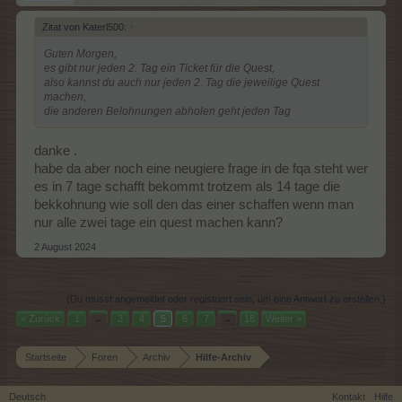
Zitat von Katerl500:
↑
Guten Morgen,
es gibt nur jeden 2. Tag ein Ticket für die Quest,
also kannst du auch nur jeden 2. Tag die jeweilige Quest
machen,
die anderen Belohnungen abholen geht jeden Tag
danke .
habe da aber noch eine neugiere frage in de fqa steht wer
es in 7 tage schafft bekommt trotzem als 14 tage die
bekkohnung wie soll den das einer schaffen wenn man
nur alle zwei tage ein quest machen kann?
2 August 2024
(Du musst angemeldet oder registriert sein, um eine Antwort zu erstellen.)
< Zurück
1
←
3
4
5
6
7
→
18
Weiter >
Startseite
Foren
Archiv
Hilfe-Archiv
Deutsch
Kontakt
Hilfe