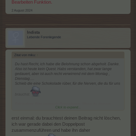
Bearbeiten Funktion.
2 August 2024
Indista
Lebende Forenlegende
und der Button Abholen wird ersetzt durch einen Timer, der die
verbleibende Zeit anzeigt bis zur nächsten Abholung
Zitat von miku:
↑
Als ich mich auf meine Farmen eingeloggt habe, erschien diese
Seite auf der Newsseite direkt - also nicht der tägliche Bonus,
Du hast Recht, ich habe die Belohnung schon abgeholt. Danke.
sondern diese Belohnungen der Farmgesellschaft. Gut möglich
Also ist heute kein Quest. Habs verstanden, hat zwar lange
dass du ohne groß darüber nachzudenken auf Abholen geklickt
gedauert, aber ist auch recht verwirrend mit dem Montag ,
hast?
Dienstag.....
Schieb die eine Schokolade rüber, für die Nerven, die du für uns
Wie schaut es denn bei dir aus, 1. Position steht auch Tag 3?
und unten, läuft da ein Timer? - wenn ja, dann hast du deine
brauchst.
Belohnungen abgeholt.
Edit Indista: Bitte vermeide Doppelposts. Wenn du deinem
Wem heute die Quest "Dienstag auf der Farm" angezeigt wird,
Click to expand...
Beitrag etwas hinzufügen möchtest, nutze die Bearbeiten
der kann diese Quest HEUTE nicht erfüllen,
Funktion.
denn bisher gab es NUR am Tag 1 ein Ticket - dieses wurde für
erst einmal: du brauchtest deinen Beitrag nicht löschen,
die 1. Quest verwendet
ich war gerade dabei den Doppelpost
und das nächste Ticket gibt es erst am Tag 3 !!!
zusammenzuführen und habe ihn daher