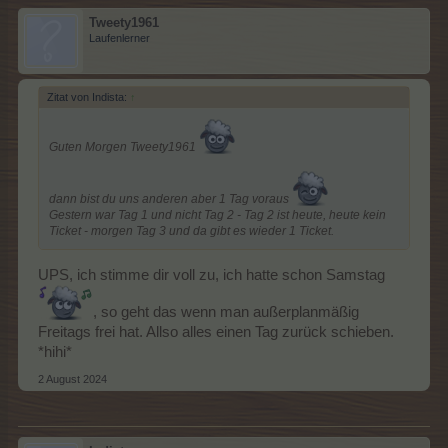
Tweety1961
Laufenlerner
Zitat von Indista:
↑
Guten Morgen Tweety1961
dann bist du uns anderen aber 1 Tag voraus
Gestern war Tag 1 und nicht Tag 2 - Tag 2 ist heute, heute kein
Ticket - morgen Tag 3 und da gibt es wieder 1 Ticket.
UPS, ich stimme dir voll zu, ich hatte schon Samstag
, so geht das wenn man außerplanmäßig
Freitags frei hat. Allso alles einen Tag zurück schieben.
*hihi*
2 August 2024