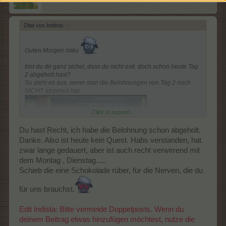
Zitat von Indista:
↑
Guten Morgen miku
bist du dir ganz sicher, dass du nicht evtl. doch schon heute Tag
2 abgeholt hast?
So sieht es aus, wenn man die Belohnungen von Tag 2 noch
NICHT abgeholt hat:
Click to expand...
Du hast Recht, ich habe die Belohnung schon abgeholt.
Danke. Also ist heute kein Quest. Habs verstanden, hat
zwar lange gedauert, aber ist auch recht verwirrend mit
dem Montag , Dienstag.....
Schieb die eine Schokolade rüber, für die Nerven, die du
Es steht bei Tag 2 und der Button Abholen ist grün
für uns brauchst.
Nach Abholung springt es um und an 1. Position steht nicht
mehr Tag 2 - sondern Tag 3
Edit Indista: Bitte vermeide Doppelposts. Wenn du
deinem Beitrag etwas hinzufügen möchtest, nutze die