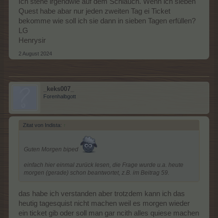
Ich stehe irgendwie auf dem Schlauch. Wenn ich sieben
Quest habe abar nur jeden zweiten Tag ei Ticket
bekomme wie soll ich sie dann in sieben Tagen erfüllen?
LG
Henrysir
2 August 2024
_keks007_
Forenhalbgott
Zitat von Indista:
↑
Guten Morgen biped
einfach hier einmal zurück lesen, die Frage wurde u.a. heute
morgen (gerade) schon beantwortet, z.B. im Beitrag 59.
das habe ich verstanden aber trotzdem kann ich das
heutig tagesquist nicht machen weil es morgen wieder
ein ticket gib oder soll man gar ncith alles quiese machen