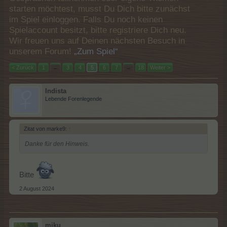
starten möchtest, musst Du Dich bitte zunächst
im Spiel einloggen. Falls Du noch keinen
Spielaccount besitzt, bitte registriere Dich neu.
Wir freuen uns auf Deinen nächsten Besuch in
unserem Forum!
„Zum Spiel“
< Zurück
1
←
3
4
5
6
7
→
18
Weiter >
Indista
Lebende Forenlegende
Zitat von marke9:
↑
Danke für den Hinweis.
Bitte
2 August 2024
miku