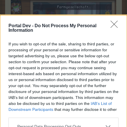
Portal Dev -
Do Not Process My Personal
Information
If you wish to opt-out of the sale, sharing to third parties, or
processing of your personal or sensitive information for
targeted advertising by us, please use the below opt-out
section to confirm your selection. Please note that after your
opt-out request is processed you may continue seeing
Es steht bei Tag 2 und der Button Abholen ist grün
interest-based ads based on personal information utilized by
us or personal information disclosed to third parties prior to
Nach Abholung springt es um und an 1. Position steht
your opt-out. You may separately opt-out of the further
nicht mehr Tag 2 - sondern Tag 3
disclosure of your personal information by third parties on the
IAB’s list of downstream participants. This information may
also be disclosed by us to third parties on the
IAB’s List of
Downstream Participants
that may further disclose it to other
third parties.
Personal Data Processing Opt Outs