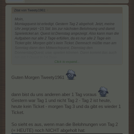
Zitat von Tweety1961:
↑
Moin,
Montagquest ist erledigt. Gestern Tag 2 abgeholt. Jetzt, meine
Uhr zeigt jetzt ~15 Std. bis zur nächsten Belohnung und damit
Spieleticket an. Quest ist Dienstag angezeigt. Also kann man die
Aufgaben nur alle 2 Tage erfüllen, da es nur alle 2 Tage ein
Ticket gibt. Morgen gibt´s kein Ticket. Demnach müßte man am
Sonntag dann den Mittwochquest, Dienstag den
DonnerstagQuest, usw, spielen können. Dann kommt das auch
hin mit 7 Quest in 14 Tage.
Click to expand...
Mal schauen ob das so ist *Haare rauft*
Guten Morgen Tweety1961
dann bist du uns anderen aber 1 Tag voraus
Gestern war Tag 1 und nicht Tag 2 - Tag 2 ist heute,
heute kein Ticket - morgen Tag 3 und da gibt es wieder 1
Ticket.
So sieht es aus, wenn man die Belohnungen von Tag 2
(= HEUTE) noch NICHT abgeholt hat: