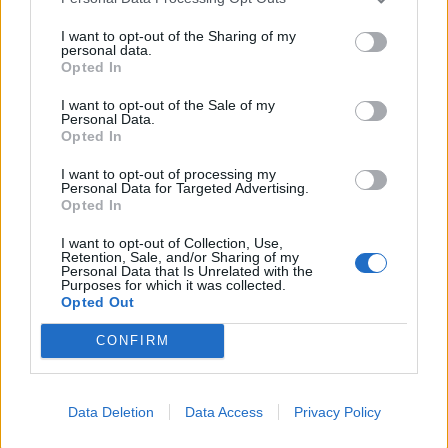
I want to opt-out of the Sharing of my
personal data.
Opted In
I want to opt-out of the Sale of my
Personal Data.
und der Button Abholen wird ersetzt durch einen Timer,
Opted In
der die verbleibende Zeit anzeigt bis zur nächsten
Abholung
I want to opt-out of processing my
Personal Data for Targeted Advertising.
Opted In
Wie hier zu sehen ist:
Tag 2 = kein Ticket
I want to opt-out of Collection, Use,
Tag 3 = 1 Ticket
Retention, Sale, and/or Sharing of my
Tag 4 = kein Ticket
Personal Data that Is Unrelated with the
Purposes for which it was collected.
Tag 5 = Ticket
Opted Out
2 August 2024
CONFIRM
roteelster
und
miku
gefällt dies.
Data Deletion
Data Access
Privacy Policy
miku
Boardveteran