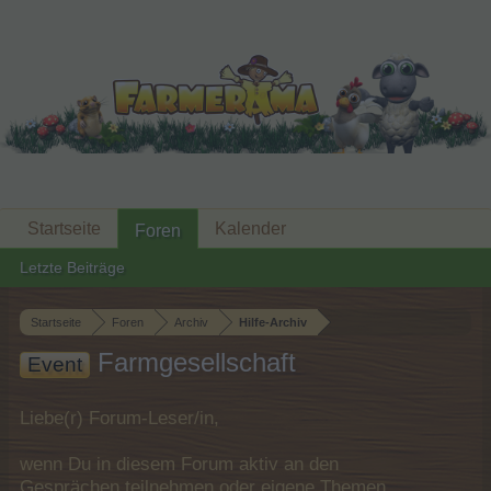
Startseite
Kalender
Foren
Letzte Beiträge
Startseite
Foren
Archiv
Hilfe-Archiv
Farmgesellschaft
Event
Liebe(r) Forum-Leser/in,
wenn Du in diesem Forum aktiv an den
Gesprächen teilnehmen oder eigene Themen