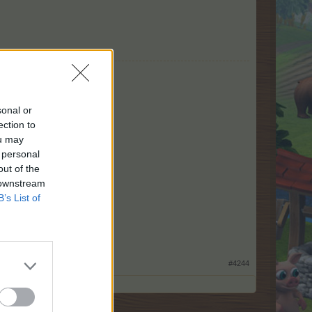
sonal or
ection to
ou may
 personal
out of the
 downstream
B’s List of
​
 weitere Anfragen.
#4244