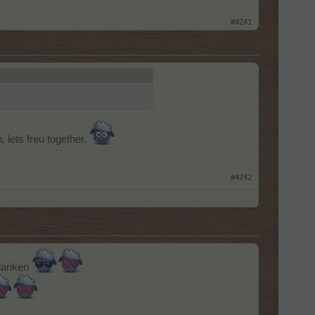
#4241
lets freu together.
#4242
edanken