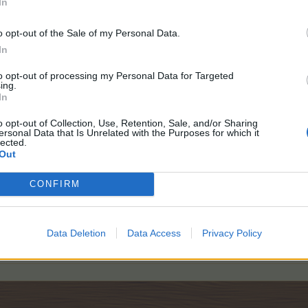
In
und gehandelt, aber durch meine REHA keine Zeit gehabt.
o opt-out of the Sale of my Personal Data.
 und Erfolg und ich freu mich aufs nächste Mal.
In
to opt-out of processing my Personal Data for Targeted
ing.
In
o opt-out of Collection, Use, Retention, Sale, and/or Sharing
es.
ersonal Data that Is Unrelated with the Purposes for which it
lected.
Out
CONFIRM
Data Deletion
Data Access
Privacy Policy