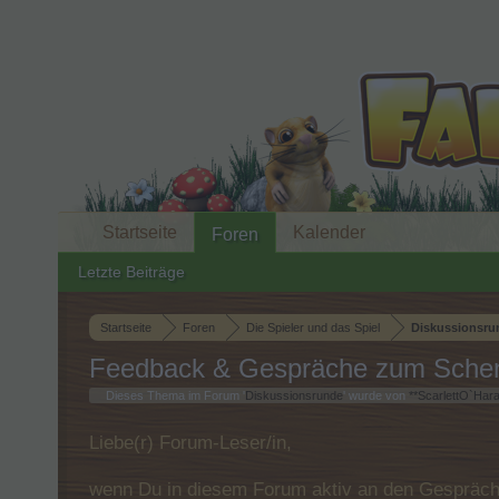
Startseite
Kalender
Foren
Letzte Beiträge
Startseite
Foren
Die Spieler und das Spiel
Diskussionsru
Feedback & Gespräche zum Sche
Dieses Thema im Forum '
Diskussionsrunde
' wurde von
**ScarlettO`Hara
Liebe(r) Forum-Leser/in,
wenn Du in diesem Forum aktiv an den Gespräche