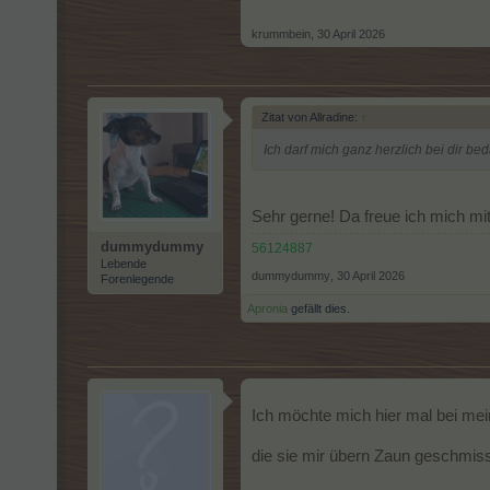
krummbein
,
30 April 2026
Zitat von Allradine:
↑
Ich darf mich ganz herzlich bei dir b
Sehr gerne! Da freue ich mich mi
dummydummy
56124887
Lebende
dummydummy
,
30 April 2026
Forenlegende
Apronia
gefällt dies.
Ich möchte mich hier mal bei mei
die sie mir übern Zaun geschmiss