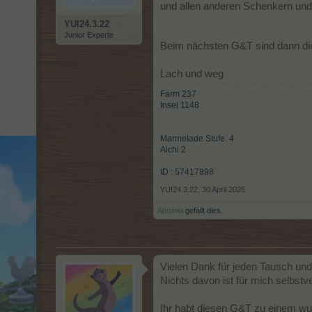
und allen anderen Schenkern un
YUI24.3.22
Junior Experte
Beim nächsten G&T sind dann d
Lach und weg
Farm 237
Insel 1148
Marmelade Stufe. 4
Alchi 2
ID : 57417898
YUI24.3.22
,
30 April 2026
Apronia
gefällt dies.
Vielen Dank für jeden Tausch und
Nichts davon ist für mich selbstve
Ihr habt diesen G&T zu einem w