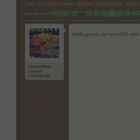
Falls Du noch keinen Spielaccount besitzt, bitt
Seite 213 von 215
< Zurück
1
←
210
211
212
213
214
215
Weit
Wollte gerade die Neon-WS vom B
krummbein
Lebende
Forenlegende