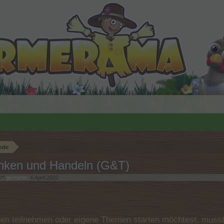
nde
nken und Handeln (G&T)
**
gestartet,
6 April 2022
.
n teilnehmen oder eigene Themen starten möchtest, musst D