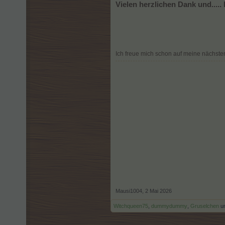
Vielen herzlichen Dank und....
Ich freue mich schon auf meine nächst
Mausi1004
,
2 Mai 2026
Witchqueen75
,
dummydummy
,
Gruselchen
u