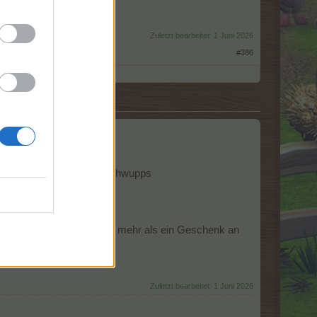
Zuletzt bearbeitet:
1 Juni 2026
#386
de Angelegenheit.
f einmal angeklickt und schwupps
inde ich super!
 fettes Danke, an die, die mehr als ein Geschenk an
Zuletzt bearbeitet:
1 Juni 2026