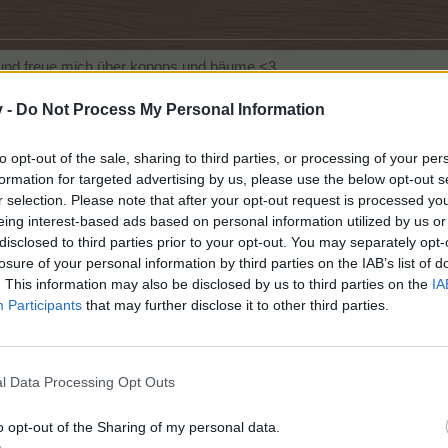
und freue mich über kopons und bäume <3
v -
Do Not Process My Personal Information
to opt-out of the sale, sharing to third parties, or processing of your per
formation for targeted advertising by us, please use the below opt-out s
0
15:37:55
r selection. Please note that after your opt-out request is processed y
eing interest-based ads based on personal information utilized by us or
disclosed to third parties prior to your opt-out. You may separately opt-
losure of your personal information by third parties on the IAB’s list of
. This information may also be disclosed by us to third parties on the
IA
Participants
that may further disclose it to other third parties.
l Data Processing Opt Outs
d sage allen Schenkern vielen, vielen Dank.
s ich noch so zurückschicken kann.
o opt-out of the Sharing of my personal data.