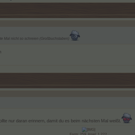
te Mal nicht so schreien (Großbuchstaben)
n
llte nur daran erinnern, damit du es beim nächsten Mal weißt.
Farm: 259, Insel: 1.222,