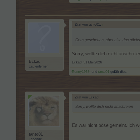
Zitat von tanto01:
↑
Gern geschehen, aber bitte das nächs
Sorry, wollte dich nicht anschreie
Eckad
Eckad
,
31 Mai 2026
Laufenlerner
-Ronny1968-
und
tanto01
gefällt dies.
Zitat von Eckad:
↑
Sorry, wollte dich nicht anschreien
Es war nicht böse gemeint. Ich wo
tanto01
Lebende