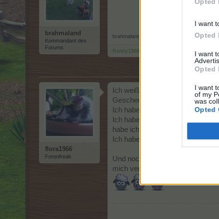
Opted 
I want t
brahmaland
Opted 
brahmaland
,
31 Mai 2026
Kommandant des
Forums
-Ronny1968-
und
flora1966
gefällt dies.
I want 
Advertis
Opted 
I want t
Ich weiß nicht, ob es schon iwo s
of my P
Geschenke, egal ob die täglichen 
was col
Opted 
Ich habe heute was getestet und e
Ich habe das NK Rätselbaum ange
habe ich mit diesen wenigen Kli
Ich habe sonst immer einzeln die 
flora1966
Forenfreak
Und nochmals ein ganz großes, di
mich versendet haben. Ich freue m