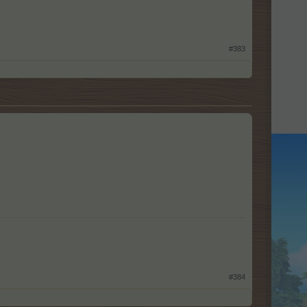
#383
#384