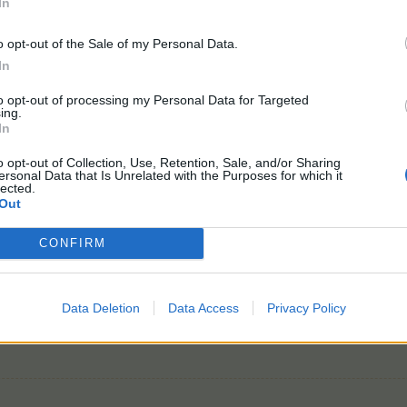
In
o opt-out of the Sale of my Personal Data.
In
to opt-out of processing my Personal Data for Targeted
ing.
In
o opt-out of Collection, Use, Retention, Sale, and/or Sharing
teht.
ersonal Data that Is Unrelated with the Purposes for which it
oder die NG, verteilen ist eine ziemlich anstrengende und zeitrauben
lected.
Out
s funktioniert.
klickt und dann nicht nur einen Farmfreund sondern gleich zehn au
cks 10 Freunde beschenkt.
CONFIRM
Geschenke verteilt. Ich wusste nicht, dass es auch einfacher geht. F
ckes, liebes Dankeschön die vielen, vielen Schenker. Ein besonders
Data Deletion
Data Access
Privacy Policy
ich über jede Kleinigkeit und nun das. Vielen, vielen lieben Dank!