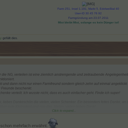
Farm 251, Insel 1.191, Markt 5, Edelweißtal 40
User-ID 30 45 76 92
Farmgründung am 23.07.2011
Mist bleibt Mist, solange es kein Dünger ist!
y
gefällt dies.
 die NG, verteilen ist eine ziemlich anstrengende und zeitraubende Angelegenheit
ktioniert.
t und dann nicht nur einen Farmfreund sondern gleich zehn auf einmal angeklick
0 Freunde beschenkt.
enke verteilt. Ich wusste nicht, dass es auch einfacher geht. Finde ich super!
, liebes Dankeschön die vielen, vielen Schenker. Ein besonders fettes Danke, an 
über jede Kleinigkeit und nun das. Vielen, vielen lieben Dank!
Click to expand...
 schon mehrfach erwähnt.