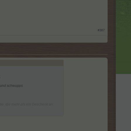
#387
.
t und schwupps
die, die mehr als ein Geschenk an