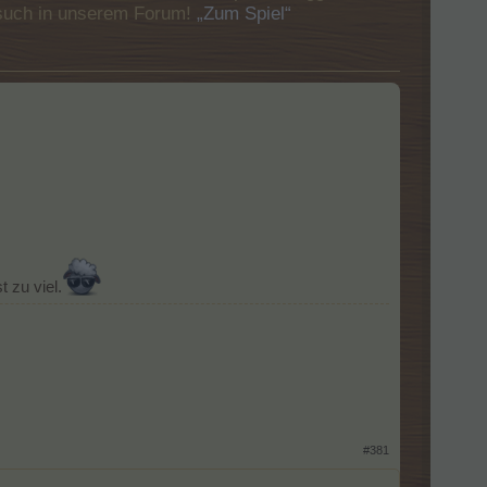
Besuch in unserem Forum!
„Zum Spiel“
 zu viel.
#381