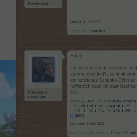
Forenlegende
tanto01
,
31 Mai 2026
-Ronny1968-
gefällt dies.
Huhu
ich hab das Event erst heute ent
komme aber im RL nicht hinterhe
ein herzliches Schanke-Döhn an 
hoffentlich kann ich paar Nachb
blukogem
VG
Foren-Graf
Markt 21, BAMFS 5, Strand 800 erreicht -
L 99 - 28.3.18,
L 100 - 24.4.18
, L 150 - 
L 225 - 3.1.20
,
L 234 - 6.10.20,
L 250 - 
blukogem
,
31 Mai 2026
Jane_Doe51
,
MariaWiesel
,
-Ronny1968-
und