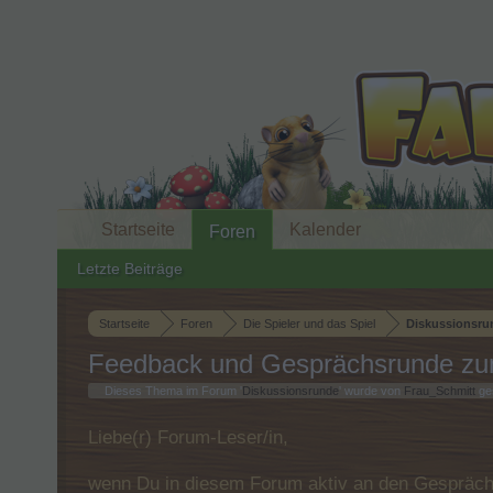
Startseite
Kalender
Foren
Letzte Beiträge
Startseite
Foren
Die Spieler und das Spiel
Diskussionsru
Feedback und Gesprächsrunde z
Dieses Thema im Forum '
Diskussionsrunde
' wurde von
Frau_Schmitt
ges
Liebe(r) Forum-Leser/in,
wenn Du in diesem Forum aktiv an den Gespräche