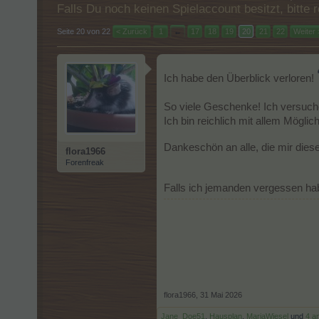
Falls Du noch keinen Spielaccount besitzt, bitt
Seite 20 von 22
< Zurück
1
←
17
18
19
20
21
22
Weiter 
Ich habe den Überblick verloren!
So viele Geschenke! Ich versuch
Ich bin reichlich mit allem Mögl
Dankeschön an alle, die mir diese
flora1966
Forenfreak
Falls ich jemanden vergessen hab
flora1966
,
31 Mai 2026
Jane_Doe51
,
Hausplan
,
MariaWiesel
und
4 a