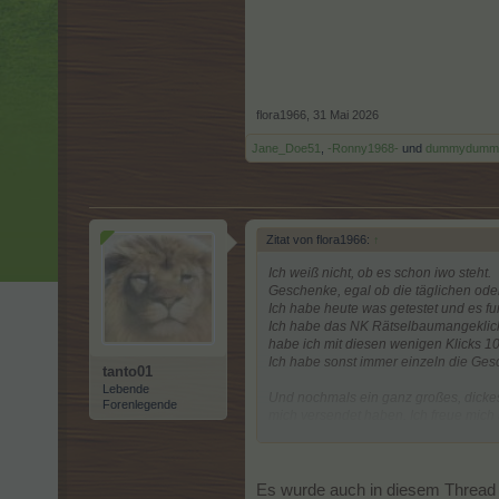
flora1966
,
31 Mai 2026
Jane_Doe51
,
-Ronny1968-
und
dummydumm
Zitat von flora1966:
↑
Ich weiß nicht, ob es schon iwo steht.
Geschenke, egal ob die täglichen oder
Ich habe heute was getestet und es fun
Ich habe das NK Rätselbaumangeklick
habe ich mit diesen wenigen Klicks 1
Ich habe sonst immer einzeln die Gesch
tanto01
Lebende
Und nochmals ein ganz großes, dickes
Forenlegende
mich versendet haben. Ich freue mich 
Es wurde auch in diesem Thread