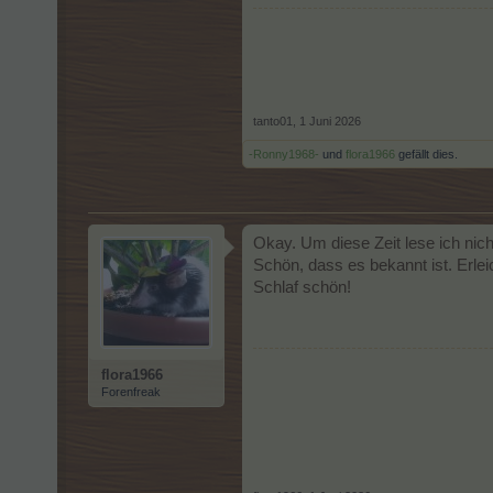
tanto01
,
1 Juni 2026
-Ronny1968-
und
flora1966
gefällt dies.
Okay. Um diese Zeit lese ich nic
Schön, dass es bekannt ist. Erlei
Schlaf schön!
flora1966
Forenfreak