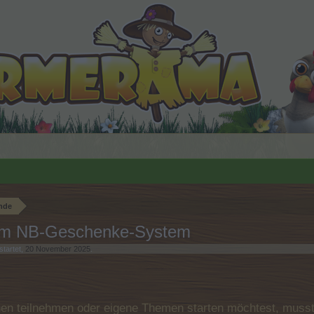
nde
um NB-Geschenke-System
tartet,
20 November 2025
.
n teilnehmen oder eigene Themen starten möchtest, musst D