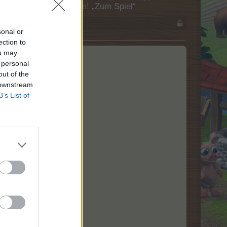
Besuch in unserem Forum!
„Zum Spiel“
sonal or
ection to
ou may
 personal
out of the
 downstream
B’s List of