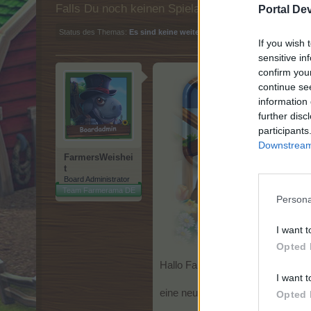
Falls Du noch keinen Spielaccount besitzt, bitt
Portal De
Status des Themas:
Es sind keine weiteren Antworten möglich.
If you wish 
sensitive in
confirm you
continue se
information 
further disc
participants
Downstream 
FarmersWeishei
t
Board Administrator
Team Farmerama DE
Persona
I want t
Opted 
Hallo Farmer,
I want t
eine neue Saison steht an.
Opted 