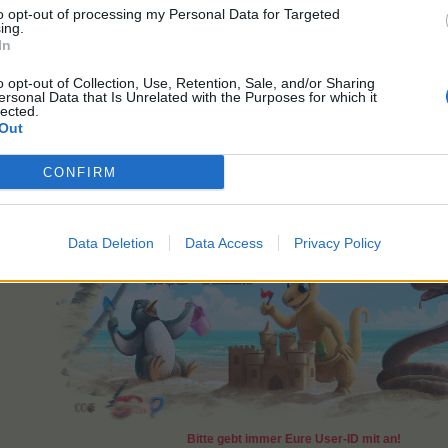
to opt-out of processing my Personal Data for Targeted
ing.
In
o opt-out of Collection, Use, Retention, Sale, and/or Sharing
ersonal Data that Is Unrelated with the Purposes for which it
lected.
Out
r in der
FAQ
nachlesen.
CONFIRM
Schöne Grüße vom:
FarmersWeisheit
Data Deletion
Data Access
Privacy Policy
Bitte gebt immer Eure User-ID mit an!