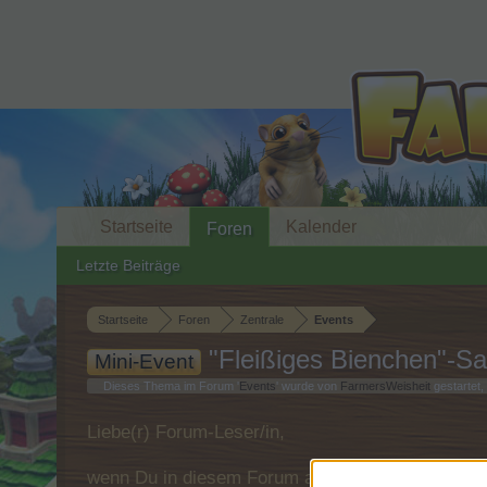
Startseite
Kalender
Foren
Letzte Beiträge
Startseite
Foren
Zentrale
Events
"Fleißiges Bienchen"-Sa
Mini-Event
Dieses Thema im Forum '
Events
' wurde von
FarmersWeisheit
gestartet,
Liebe(r) Forum-Leser/in,
wenn Du in diesem Forum aktiv an den Gespräche