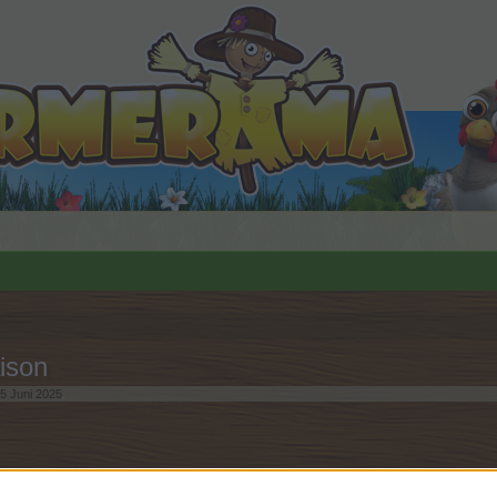
ison
5 Juni 2025
.
n teilnehmen oder eigene Themen starten möchtest, musst D